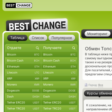
Мониторинг
Таблица
Список
Популярное
Обмен Tonc
В таблице ниже п
Bitcoin
Bitcoin
BTC
BTC
самому выгодному
Bitcoin Cash
Bitcoin Cash
BCH
BCH
также и на резер
доскональную про
Ethereum
Ethereum
ETH
ETH
Для посетителей,
Litecoin
Litecoin
LTC
LTC
предлагаем спец
XRP
XRP
XRP
XRP
Monero
Monero
XMR
XMR
Город:
Все
Dogecoin
Dogecoin
DOGE
DOGE
Курсы обмена
Dash
Dash
DASH
DASH
Tether ERC20
Tether ERC20
USDT
USDT
К сожалению, на
Tether TRC20
Tether TRC20
USDT
USDT
направлением об