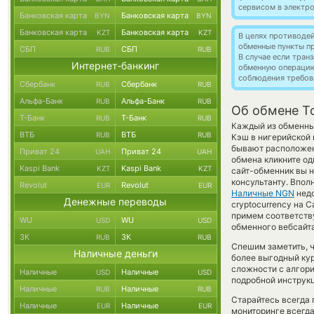
сервисом в электр
Банковская карта
Банковская карта
BYN
BYN
Банковская карта
Банковская карта
KZT
KZT
В целях противоде
обменные пункты п
СБП
СБП
RUB
RUB
В случае если тра
Интернет-банкинг
обменную операци
соблюдения требов
Сбербанк
Сбербанк
RUB
RUB
Альфа-Банк
Альфа-Банк
RUB
RUB
Об обмене T
Т-Банк
Т-Банк
RUB
RUB
Каждый из обменных
ВТБ
ВТБ
RUB
RUB
Кэш в нигерийской 
бывают расположены
Приват 24
Приват 24
UAH
UAH
обмена кликните од
Kaspi Bank
Kaspi Bank
KZT
KZT
сайт-обменник вы н
консультанту. Впол
Revolut
Revolut
EUR
EUR
Наличные NGN
недо
Денежные переводы
cryptocurrency на C
примем соответств
WU
WU
USD
USD
обменного вебсайта
ЗК
ЗК
RUB
RUB
Спешим заметить, ч
Наличные деньги
более выгодный ку
сложности с алгори
Наличные
Наличные
USD
USD
подробной инструк
Наличные
Наличные
RUB
RUB
Старайтесь всегда
Наличные
Наличные
EUR
EUR
мониторинге всегд