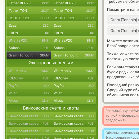
требуемые обмен
Tether BEP20
Tether BEP20
USDT
USDT
Посмотрите напр
Tether TON
Tether TON
USDT
USDT
USDC ERC20
USDC ERC20
USDC
USDC
Gram (Toncoin)
Zcash
Zcash
ZEC
ZEC
Gram (Toncoin)
TRON
TRON
TRX
TRX
BNB BEP20
BNB BEP20
BNB
BNB
Можете оставит
BestChange авто
Solana
Solana
SOL
SOL
Также можете о
Gram (Toncoin)
Gram (Toncoin)
GRAM
GRAM
платежную систе
Электронные деньги
Если вам станут
WebMoney
WebMoney
WMZ
WMZ
будем рады, есл
предложенные об
ЮMoney
ЮMoney
RUB
RUB
Последний раз к
PayPal
PayPal
USD
USD
Средний курс об
Volet
Volet
USD
USD
обменников сос
Alipay
Alipay
CNY
CNY
Банковские счета и карты
Реальный курс обме
точной информации
Банковская карта
Банковская карта
USD
USD
предложить.
Банковская карта
Банковская карта
RUB
RUB
Банковская карта
Банковская карта
EUR
EUR
Обмены наличных с
фиксирования курс
Банковская карта
Банковская карта
UAH
UAH