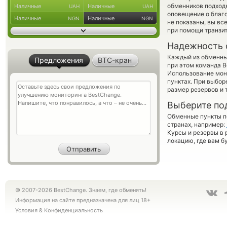
обменников подходя
Наличные
Наличные
UAH
UAH
оповещение о благо
Наличные
Наличные
NGN
NGN
не показаны, вы вс
при помощи транзи
Надежность 
Каждый из обменны
Предложения
BTC-кран
при этом команда 
Использование мон
пунктах. При выбор
размер резервов и 
Выберите по
Обменные пункты по
странах, например:
Курсы и резервы в 
локацию, где вам б
© 2007-2026 BestChange. Знаем, где обменять!
Информация на сайте предназначена для лиц 18+
Условия
&
Конфиденциальность