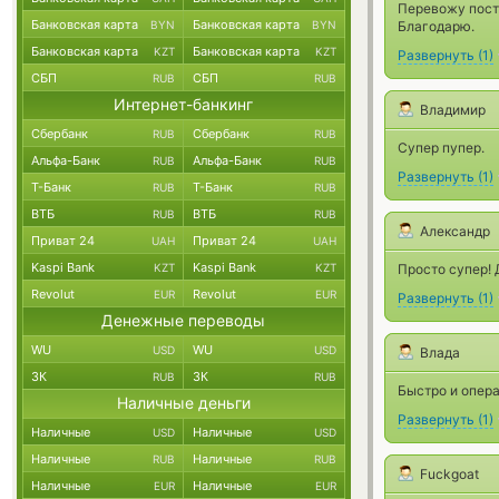
Перевожу посто
Банковская карта
Банковская карта
BYN
BYN
Благодарю.
Банковская карта
Банковская карта
KZT
KZT
Развернуть
(
1
)
СБП
СБП
RUB
RUB
Интернет-банкинг
Владимир
Сбербанк
Сбербанк
RUB
RUB
Супер пупер.
Альфа-Банк
Альфа-Банк
RUB
RUB
Развернуть
(
1
)
Т-Банк
Т-Банк
RUB
RUB
ВТБ
ВТБ
RUB
RUB
Александр
Приват 24
Приват 24
UAH
UAH
Kaspi Bank
Kaspi Bank
KZT
KZT
Просто супер! 
Revolut
Revolut
EUR
EUR
Развернуть
(
1
)
Денежные переводы
WU
WU
USD
USD
Влада
ЗК
ЗК
RUB
RUB
Быстро и опер
Наличные деньги
Развернуть
(
1
)
Наличные
Наличные
USD
USD
Наличные
Наличные
RUB
RUB
Fuckgoat
Наличные
Наличные
EUR
EUR