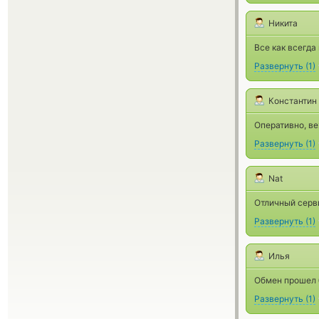
Никита
Все как всегда
Развернуть
(
1
)
Константин
Оперативно, ве
Развернуть
(
1
)
Nat
Отличный серв
Развернуть
(
1
)
Илья
Обмен прошел б
Развернуть
(
1
)