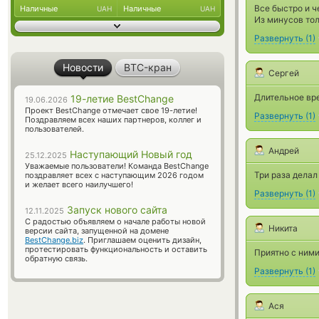
Все быстро и ч
Наличные
Наличные
UAH
UAH
Из минусов тол
Развернуть
(
1
)
Новости
BTC-кран
Сергей
Длительное вре
19-летие BestChange
19.06.2026
Проект BestChange отмечает свое 19-летие!
Развернуть
(
1
)
Поздравляем всех наших партнеров, коллег и
пользователей.
Андрей
Наступающий Новый год
25.12.2025
Уважаемые пользователи! Команда BestChange
Три раза делал
поздравляет всех с наступающим 2026 годом
и желает всего наилучшего!
Развернуть
(
1
)
Запуск нового сайта
12.11.2025
С радостью объявляем о начале работы новой
Никита
версии сайта, запущенной на домене
BestChange.biz
. Приглашаем оценить дизайн,
протестировать функциональность и оставить
Приятно с ними
обратную связь.
Развернуть
(
1
)
Ася