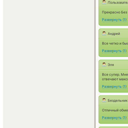
Пользовате
Прекрасно Без 
Развернуть
(
1
)
Андрей
Все четко и б
Развернуть
(
1
)
Эля
Все супер. Мне
отвечают макси
Развернуть
(
1
)
Бездельник
Отличный обме
Развернуть
(
1
)