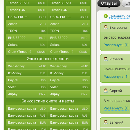
Отзывы
Ст
Tether BEP20
Tether BEP20
USDT
USDT
Tether TON
Tether TON
USDT
USDT
Добавить о
USDC ERC20
USDC ERC20
USDC
USDC
Zcash
Zcash
ZEC
ZEC
Екатерина
TRON
TRON
TRX
TRX
Быстро, надеж
BNB BEP20
BNB BEP20
BNB
BNB
Solana
Solana
Развернуть
(
1
)
SOL
SOL
Gram (Toncoin)
Gram (Toncoin)
GRAM
GRAM
Электронные деньги
Pitperch
WebMoney
WebMoney
WMZ
WMZ
Очень быстрый
ЮMoney
ЮMoney
RUB
RUB
Развернуть
(
1
)
PayPal
PayPal
USD
USD
Volet
Volet
USD
USD
Сергей
Alipay
Alipay
CNY
CNY
Банковские счета и карты
А мне нравитьс
Развернуть
(
1
)
Банковская карта
Банковская карта
USD
USD
Банковская карта
Банковская карта
RUB
RUB
Евгений
Банковская карта
Банковская карта
EUR
EUR
Банковская карта
Банковская карта
UAH
UAH