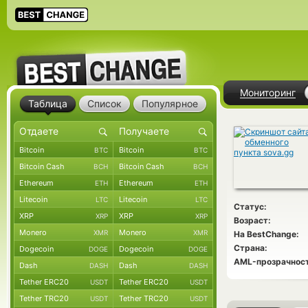
Мониторинг
Таблица
Список
Популярное
Bitcoin
Bitcoin
BTC
BTC
Bitcoin Cash
Bitcoin Cash
BCH
BCH
Ethereum
Ethereum
ETH
ETH
Litecoin
Litecoin
LTC
LTC
Статус:
XRP
XRP
XRP
XRP
Возраст:
Monero
Monero
XMR
XMR
На BestChange:
Страна:
Dogecoin
Dogecoin
DOGE
DOGE
AML-прозрачност
Dash
Dash
DASH
DASH
Tether ERC20
Tether ERC20
USDT
USDT
Tether TRC20
Tether TRC20
USDT
USDT