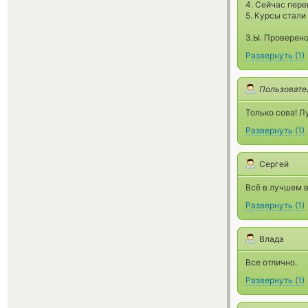
4. Сейчас пере
5. Курсы стали
З.Ы. Проверено
Развернуть
(
1
)
Пользовате
Только сова! Л
Развернуть
(
1
)
Сергей
Всё в лучшем в
Развернуть
(
1
)
Влада
Все отлично.
Развернуть
(
1
)