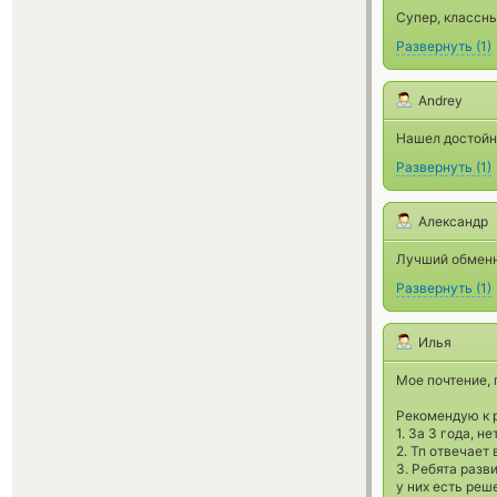
Супер, классн
Развернуть
(
1
)
Andrey
Нашел достойн
Развернуть
(
1
)
Александр
Лучший обменни
Развернуть
(
1
)
Илья
Мое почтение, 
Рекомендую к р
1. За 3 года, н
2. Тп отвечает
3. Ребята разв
у них есть реш