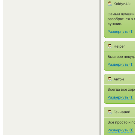
Kaldyn4ik
Самый лучший 
разобраться в 
лучшие.
Развернуть
(
1
)
Helper
Быстрее некуда
Развернуть
(
1
)
Антон
Всегда все хо
Развернуть
(
1
)
Геннадий
Всё просто и п
Развернуть
(
1
)