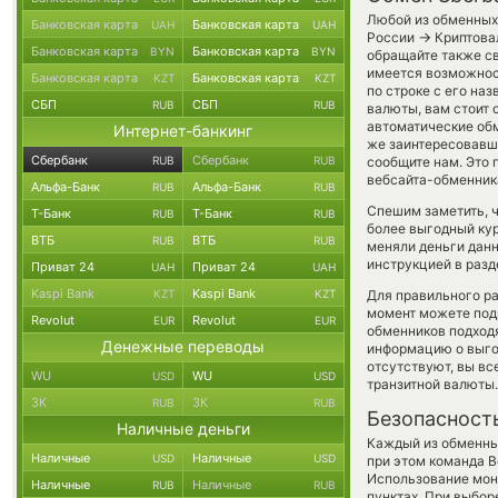
Любой из обменных 
Банковская карта
Банковская карта
UAH
UAH
→
России
Криптовал
Банковская карта
Банковская карта
BYN
BYN
обращайте также св
имеется возможнос
Банковская карта
Банковская карта
KZT
KZT
по строке с его на
СБП
СБП
RUB
RUB
валюты, вам стоит 
автоматические о
Интернет-банкинг
же заинтересовавший
Сбербанк
Сбербанк
RUB
RUB
сообщите нам. Это
вебсайта-обменника
Альфа-Банк
Альфа-Банк
RUB
RUB
Спешим заметить, ч
Т-Банк
Т-Банк
RUB
RUB
более выгодный ку
ВТБ
ВТБ
RUB
RUB
меняли деньги данн
инструкцией в разд
Приват 24
Приват 24
UAH
UAH
Kaspi Bank
Kaspi Bank
KZT
KZT
Для правильного ра
момент можете под
Revolut
Revolut
EUR
EUR
обменников подходя
Денежные переводы
информацию о выгод
отсутствуют, вы в
WU
WU
USD
USD
транзитной валюты.
ЗК
ЗК
RUB
RUB
Безопасност
Наличные деньги
Каждый из обменны
Наличные
Наличные
USD
USD
при этом команда 
Использование мон
Наличные
Наличные
RUB
RUB
пунктах. При выбор