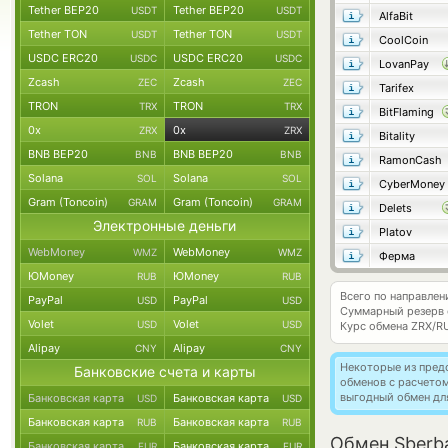
Tether BEP20
Tether BEP20
USDT
USDT
AlfaBit
Tether TON
Tether TON
USDT
USDT
CoolCoin
USDC ERC20
USDC ERC20
USDC
USDC
LovanPay
Zcash
Zcash
ZEC
ZEC
Tarifex
TRON
TRON
TRX
TRX
BitFlaming
0x
0x
ZRX
ZRX
Bitality
BNB BEP20
BNB BEP20
BNB
BNB
RamonCash
Solana
Solana
SOL
SOL
CyberMoney
Gram (Toncoin)
Gram (Toncoin)
GRAM
GRAM
Delets
Электронные деньги
Platov
WebMoney
WebMoney
WMZ
WMZ
Ферма
ЮMoney
ЮMoney
RUB
RUB
Всего по направле
PayPal
PayPal
USD
USD
Суммарный резерв
Volet
Volet
USD
USD
Курс обмена
ZRX/R
Alipay
Alipay
CNY
CNY
Некоторые из пред
Банковские счета и карты
обменов с расчето
выгодный обмен дл
Банковская карта
Банковская карта
USD
USD
Банковская карта
Банковская карта
RUB
RUB
Обмен Sberba
Банковская карта
Банковская карта
EUR
EUR