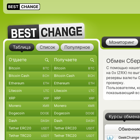
Мониторинг
Таблица
Список
Популярное
Обмен Сбер
С помощью нашего
Bitcoin
Bitcoin
BTC
BTC
на 0x (ZRX) по в
Bitcoin Cash
Bitcoin Cash
BCH
BCH
резервы валюты 0
проверку.
Ethereum
Ethereum
ETH
ETH
Пользователям, к
Litecoin
Litecoin
LTC
LTC
показывающий все
XRP
XRP
XRP
XRP
Monero
Monero
XMR
XMR
Dogecoin
Dogecoin
DOGE
DOGE
Курсы обмена
Dash
Dash
DASH
DASH
Tether ERC20
Tether ERC20
USDT
USDT
Обменни
Tether TRC20
Tether TRC20
USDT
USDT
GeekChange