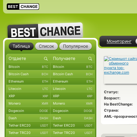
Мониторинг
Таблица
Список
Популярное
Bitcoin
Bitcoin
BTC
BTC
Bitcoin Cash
Bitcoin Cash
BCH
BCH
Ethereum
Ethereum
ETH
ETH
Litecoin
Litecoin
LTC
LTC
Статус:
XRP
XRP
XRP
XRP
Возраст:
Monero
Monero
XMR
XMR
На BestChange:
Страна:
Dogecoin
Dogecoin
DOGE
DOGE
AML-прозрачност
Dash
Dash
DASH
DASH
Tether ERC20
Tether ERC20
USDT
USDT
Tether TRC20
Tether TRC20
USDT
USDT