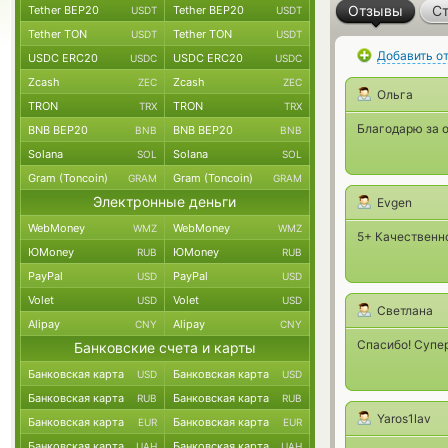
Отзывы
Ст
Tether BEP20
Tether BEP20
USDT
USDT
Tether TON
Tether TON
USDT
USDT
Добавить о
USDC ERC20
USDC ERC20
USDC
USDC
Zcash
Zcash
ZEC
ZEC
Ольга
TRON
TRON
TRX
TRX
Благодарю за о
BNB BEP20
BNB BEP20
BNB
BNB
Solana
Solana
SOL
SOL
Gram (Toncoin)
Gram (Toncoin)
GRAM
GRAM
Электронные деньги
Evgen
WebMoney
WebMoney
WMZ
WMZ
5+ Качественно
ЮMoney
ЮMoney
RUB
RUB
PayPal
PayPal
USD
USD
Volet
Volet
USD
USD
Светлана
Alipay
Alipay
CNY
CNY
Спасибо! Супер
Банковские счета и карты
Банковская карта
Банковская карта
USD
USD
Банковская карта
Банковская карта
RUB
RUB
Yaros1lav
Банковская карта
Банковская карта
EUR
EUR
Банковская карта
Банковская карта
UAH
UAH