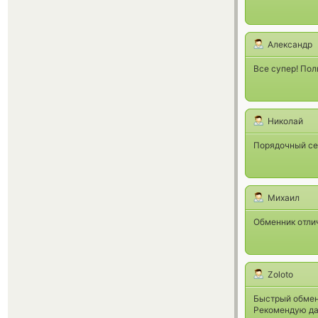
Александр
Все супер! Пол
Николай
Порядочный се
Михаил
Обменник отли
Zoloto
Быстрый обмен
Рекомендую да