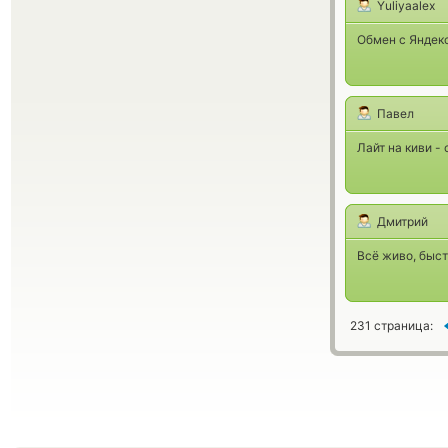
Yuliyaalex
Обмен с Яндекс
Павел
Лайт на киви - 
Дмитрий
Всё живо, быст
231 страница: