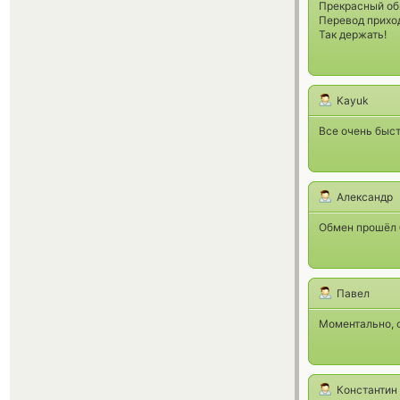
Прекрасный об
Перевод приход
Так держать!
Kayuk
Все очень быст
Александр
Обмен прошёл 
Павел
Моментально, 
Константин