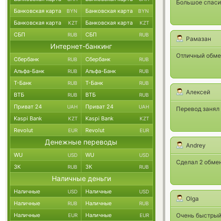
Большое спасиб
Банковская карта
Банковская карта
BYN
BYN
Банковская карта
Банковская карта
KZT
KZT
СБП
СБП
RUB
RUB
Рамазан
Интернет-банкинг
Отличный обмен
Сбербанк
Сбербанк
RUB
RUB
Альфа-Банк
Альфа-Банк
RUB
RUB
Т-Банк
Т-Банк
RUB
RUB
Алексей
ВТБ
ВТБ
RUB
RUB
Приват 24
Приват 24
UAH
UAH
Перевод занял 
Kaspi Bank
Kaspi Bank
KZT
KZT
Revolut
Revolut
EUR
EUR
Денежные переводы
Andrey
WU
WU
USD
USD
Сделал 2 обмен
ЗК
ЗК
RUB
RUB
Наличные деньги
Наличные
Наличные
USD
USD
Olga
Наличные
Наличные
RUB
RUB
Наличные
Наличные
Очень быстрый
EUR
EUR