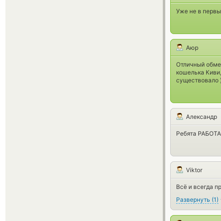
Уже не в первы
Аюр
Отличный обмен
кошелька Киви,
существовало )
Александр
Ребята РАБОТАЮТ
Viktor
Всё и всегда п
Развернуть
(
1
)