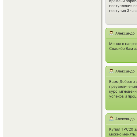
времени обраб
поступления пе
поступил 3 час
Александр
Менял в направ
Спасибо Вам за
Александр
Всем Доброго в
преувеличения
курс, мгновенн
успехов и проц
Александр
Купил ТРС20 за
можно менять.