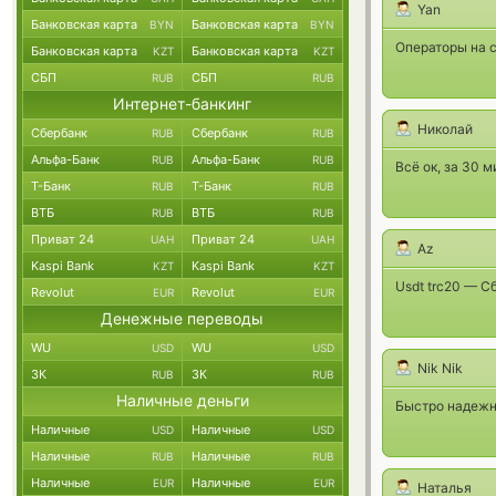
Yan
Банковская карта
Банковская карта
BYN
BYN
Операторы на с
Банковская карта
Банковская карта
KZT
KZT
СБП
СБП
RUB
RUB
Интернет-банкинг
Николай
Сбербанк
Сбербанк
RUB
RUB
Альфа-Банк
Альфа-Банк
RUB
RUB
Всё ок, за 30 
Т-Банк
Т-Банк
RUB
RUB
ВТБ
ВТБ
RUB
RUB
Приват 24
Приват 24
UAH
UAH
Az
Kaspi Bank
Kaspi Bank
KZT
KZT
Usdt trc20 — С
Revolut
Revolut
EUR
EUR
Денежные переводы
WU
WU
USD
USD
Nik Nik
ЗК
ЗК
RUB
RUB
Наличные деньги
Быстро надежно
Наличные
Наличные
USD
USD
Наличные
Наличные
RUB
RUB
Наличные
Наличные
EUR
EUR
Наталья