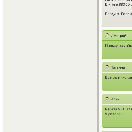
В итоге 99000 
Вердикт: Если 
Дмитрий
Пользуюсь обм
Татьяна
Все отлично ка
Алик
Ребята 98 000 
я доволен!