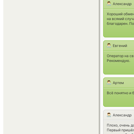
Александр
Хороший обменн
на всякий случ
благодарен. По
Евгений
Оператор на св
Рекомендую.
Артем
Всё понятно и 
Александр
Плохо, очень д
Первый пришёл