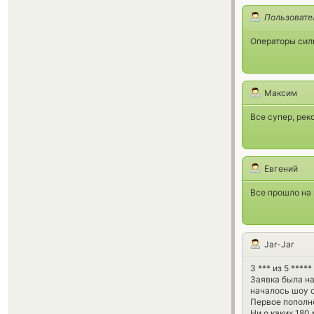
Пользовате
Операторы сил
Максим
Все супер, ре
Евгений
Все прошло на 
Jar-Jar
3 *** из 5 *****
Заявка была на
началось шоу с
Первое пополне
Ни о каких 180