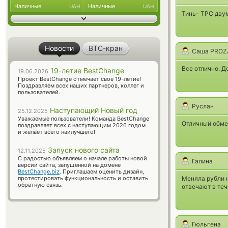
Наличные
Наличные
UAH
UAH
Тинь- ТРС двум
Новости
BTC-кран
Саша PROZ
Все отлично. Д
19-летие BestChange
19.06.2026
Проект BestChange отмечает свое 19-летие!
Поздравляем всех наших партнеров, коллег и
пользователей.
Руслан
Наступающий Новый год
25.12.2025
Уважаемые пользователи! Команда BestChange
Отличный обме
поздравляет всех с наступающим 2026 годом
и желает всего наилучшего!
Запуск нового сайта
12.11.2025
С радостью объявляем о начале работы новой
Галина
версии сайта, запущенной на домене
BestChange.biz
. Приглашаем оценить дизайн,
протестировать функциональность и оставить
Меняла рубли 
обратную связь.
отвечают в теч
Гюльгена