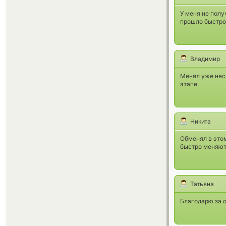
У меня не пол
прошло быстро
Владимир
Менял уже неск
этапе.
Никита
Обменял в этом
быстро меняют)
Татьяна
Благодарю за о