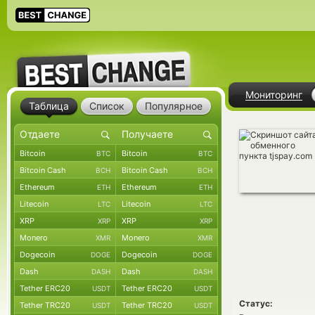
Мониторинг
Таблица
Список
Популярное
Bitcoin
Bitcoin
BTC
BTC
Bitcoin Cash
Bitcoin Cash
BCH
BCH
Ethereum
Ethereum
ETH
ETH
Litecoin
Litecoin
LTC
LTC
XRP
XRP
XRP
XRP
Monero
Monero
XMR
XMR
Dogecoin
Dogecoin
DOGE
DOGE
Dash
Dash
DASH
DASH
Tether ERC20
Tether ERC20
USDT
USDT
Статус:
Tether TRC20
Tether TRC20
USDT
USDT