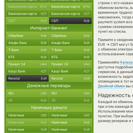
строке с его назва
Банковская карта
Банковская карта
BYN
BYN
обменом валюты, ва
временные трудност
Банковская карта
Банковская карта
KZT
KZT
невозможен, тогда 
СБП
СБП
RUB
RUB
payment system все
сумеем своевремен
Интернет-банкинг
пункт из списка.
Сбербанк
Сбербанк
RUB
RUB
Примите к сведению
Альфа-Банк
Альфа-Банк
RUB
RUB
→
EUR
СБП могут бы
с обменом электрон
Т-Банк
Т-Банк
RUB
RUB
использования сер
ВТБ
ВТБ
RUB
RUB
Применяйте
Кальку
Приват 24
Приват 24
UAH
UAH
доступна подробна
Kaspi Bank
Kaspi Bank
KZT
KZT
сервисом, в данный
возможность задать
Revolut
Revolut
EUR
EUR
оповещение в тот м
Денежные переводы
Двойной обмен
вы с
WU
WU
USD
USD
Надежность 
ЗК
ЗК
RUB
RUB
Каждый из обменны
при этом команда 
Наличные деньги
Использование мон
Наличные
Наличные
USD
USD
пунктах. При выбор
размер резервов и 
Наличные
Наличные
RUB
RUB
Наличные
Наличные
EUR
EUR