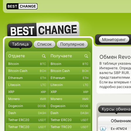
Мониторинг
Таблица
Список
Популярное
Обмен Revo
В таблице указан
Bitcoin
Bitcoin
BTC
BTC
Интернете. Опред
Bitcoin Cash
Bitcoin Cash
BCH
BCH
валюты SBP RUR. 
представителями
Ethereum
Ethereum
ETH
ETH
Если вы впервые 
Litecoin
Litecoin
LTC
LTC
подробно рассказ
XRP
XRP
XRP
XRP
Monero
Monero
XMR
XMR
Dogecoin
Dogecoin
DOGE
DOGE
Курсы обмена
Dash
Dash
DASH
DASH
Tether ERC20
Tether ERC20
USDT
USDT
Обменни
Tether TRC20
Tether TRC20
USDT
USDT
Ex-ATM24