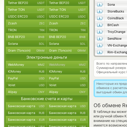
Tether BEP20
Tether BEP20
USDT
USDT
Sona
Tether TON
Tether TON
USDT
USDT
StoreBucks
USDC ERC20
USDC ERC20
USDC
USDC
CoinsBlack
Zcash
Zcash
ZEC
ZEC
BitCash
TRON
TRON
TRX
TRX
TroyChange
BNB BEP20
BNB BEP20
BNB
BNB
SendNow
Solana
Solana
SOL
SOL
VN-Exchang
Gram (Toncoin)
Gram (Toncoin)
GRAM
GRAM
Rim-Exchan
Электронные деньги
Всего по направлен
WebMoney
WebMoney
WMZ
WMZ
Суммарный резерв
ЮMoney
ЮMoney
RUB
RUB
Официальный курс
PayPal
PayPal
USD
USD
Некоторые из пред
Volet
Volet
USD
USD
обменов с расчето
Alipay
Alipay
CNY
CNY
выгодный обмен дл
Банковские счета и карты
Об обмене Re
Банковская карта
Банковская карта
USD
USD
В таблице вы может
Банковская карта
Банковская карта
RUB
RUB
или ручной обмен К
Банковская карта
Банковская карта
EUR
EUR
внимание на специа
имеется возможнос
Банковская карта
Банковская карта
UAH
UAH