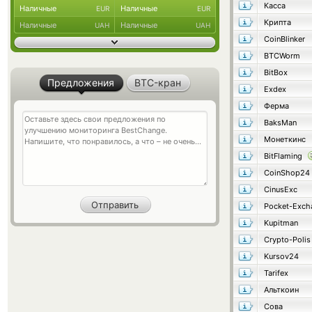
Касса
Наличные
Наличные
EUR
EUR
Крипта
Наличные
Наличные
UAH
UAH
CoinBlinker
BTCWorm
BitBox
Предложения
BTC-кран
Exdex
Ферма
BaksMan
Монеткинс
BitFlaming
CoinShop24
CinusExc
Pocket-Exch
Kupitman
Crypto-Polis
Kursov24
Tarifex
Альткоин
Сова