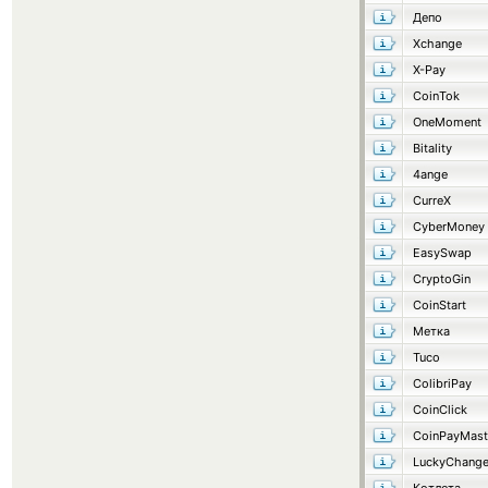
Депо
Xchange
X-Pay
CoinTok
OneMoment
Bitality
4ange
CurreX
CyberMoney
EasySwap
CryptoGin
CoinStart
Метка
Tuco
ColibriPay
CoinClick
CoinPayMast
LuckyChang