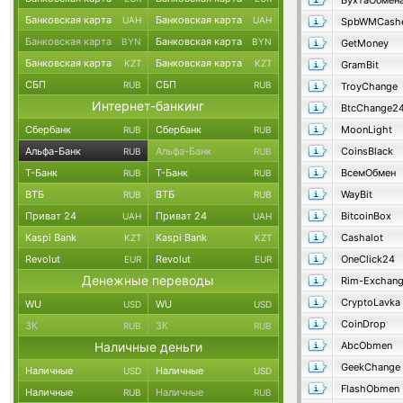
БухтаОбмен
Банковская карта
Банковская карта
UAH
UAH
SpbWMCash
Банковская карта
Банковская карта
BYN
BYN
GetMoney
Банковская карта
Банковская карта
KZT
KZT
GramBit
СБП
СБП
RUB
RUB
TroyChange
Интернет-банкинг
BtcChange2
Сбербанк
Сбербанк
MoonLight
RUB
RUB
Альфа-Банк
Альфа-Банк
CoinsBlack
RUB
RUB
Т-Банк
Т-Банк
ВсемОбмен
RUB
RUB
ВТБ
ВТБ
WayBit
RUB
RUB
Приват 24
Приват 24
BitcoinBox
UAH
UAH
Kaspi Bank
Kaspi Bank
Cashalot
KZT
KZT
Revolut
Revolut
OneClick24
EUR
EUR
Денежные переводы
Rim-Exchan
CryptoLavka
WU
WU
USD
USD
CoinDrop
ЗК
ЗК
RUB
RUB
Наличные деньги
AbcObmen
GeekChange
Наличные
Наличные
USD
USD
FlashObmen
Наличные
Наличные
RUB
RUB