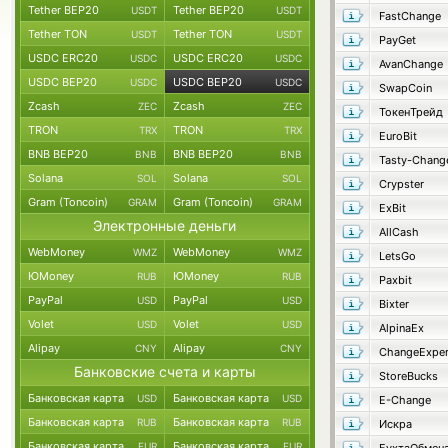
Tether BEP20
Tether BEP20
USDT
USDT
FastChange
Tether TON
Tether TON
USDT
USDT
PayGet
USDC ERC20
USDC ERC20
USDC
USDC
AvanChange
USDC BEP20
USDC BEP20
USDC
USDC
SwapCoin
Zcash
Zcash
ZEC
ZEC
ТокенТрейд
TRON
TRON
TRX
TRX
EuroBit
BNB BEP20
BNB BEP20
BNB
BNB
Tasty-Chang
Solana
Solana
SOL
SOL
Crypster
Gram (Toncoin)
Gram (Toncoin)
GRAM
GRAM
ExBit
Электронные деньги
AllCash
WebMoney
WebMoney
WMZ
WMZ
LetsGo
ЮMoney
ЮMoney
RUB
RUB
Paxbit
PayPal
PayPal
USD
USD
Bixter
Volet
Volet
USD
USD
AlpinaEx
Alipay
Alipay
CNY
CNY
ChangeExper
Банковские счета и карты
StoreBucks
Банковская карта
Банковская карта
USD
USD
E-Change
Банковская карта
Банковская карта
RUB
RUB
Искра
Банковская карта
Банковская карта
EUR
EUR