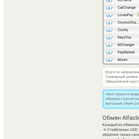
Котлета
CatChange
LovanPay
CosmoChanger
Coinfy
KeysTop
MChanger
PayMarket
Murex
Всего по направле
Суммарный резерв
Официальный курс
Некоторые из пред
обменов с расчето
выгодный обмен дл
Обмен Alfacl
Каждый из обменных
→
Стейблкоин USD C
обратите также сво