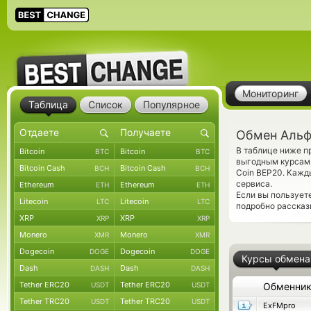
Мониторинг
Таблица
Список
Популярное
Обмен Альф
В таблице ниже п
Bitcoin
Bitcoin
BTC
BTC
выгодным курсам 
Bitcoin Cash
Bitcoin Cash
BCH
BCH
Coin BEP20. Кажд
сервиса.
Ethereum
Ethereum
ETH
ETH
Если вы пользует
Litecoin
Litecoin
LTC
LTC
подробно рассказ
XRP
XRP
XRP
XRP
Monero
Monero
XMR
XMR
Dogecoin
Dogecoin
DOGE
DOGE
Курсы обмена
Dash
Dash
DASH
DASH
Tether ERC20
Tether ERC20
USDT
USDT
Обменни
Tether TRC20
Tether TRC20
USDT
USDT
ExFMpro