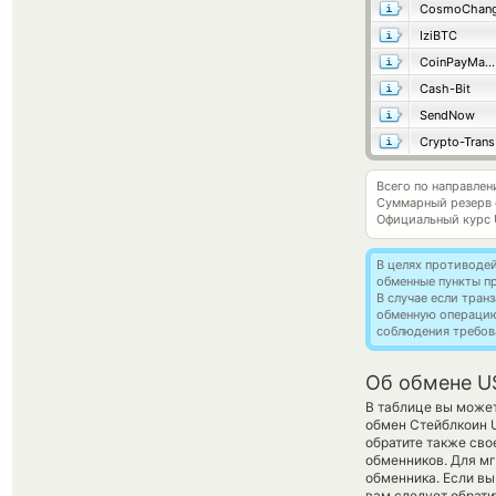
CosmoChang
IziBTC
CoinPayMaster
Cash-Bit
SendNow
Crypto-Trans
Всего по направле
Суммарный резерв
Официальный курс
В целях противоде
обменные пункты п
В случае если тра
обменную операци
соблюдения требов
Об обмене U
В таблице вы может
обмен Стейблкоин 
обратите также сво
обменников. Для мг
обменника. Если вы
вам следует обрати