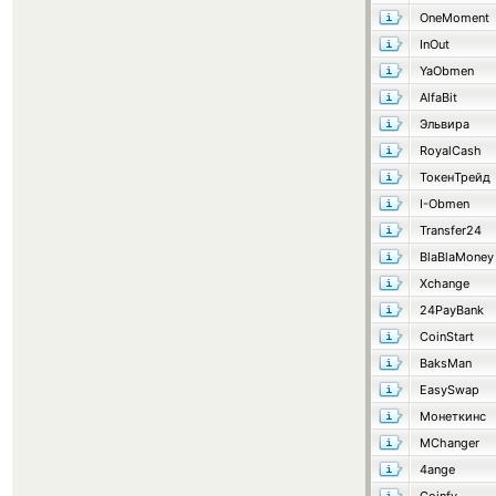
OneMoment
InOut
YaObmen
AlfaBit
Эльвира
RoyalCash
ТокенТрейд
I-Obmen
Transfer24
BlaBlaMoney
Xchange
24PayBank
CoinStart
BaksMan
EasySwap
Монеткинс
MChanger
4ange