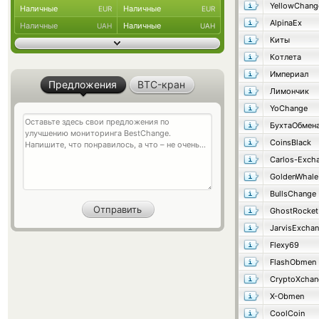
YellowChang
Наличные
Наличные
EUR
EUR
AlpinaEx
Наличные
Наличные
UAH
UAH
Киты
Котлета
Империал
Предложения
BTC-кран
Лимончик
YoChange
БухтаОбмен
CoinsBlack
GoldenWhale
BullsChange
GhostRocket
JarvisExcha
Flexy69
FlashObmen
CryptoXchan
X-Obmen
CoolCoin