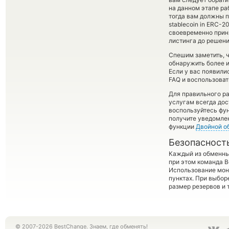
на данном этапе р
тогда вам должны п
stablecoin in ERC-2
своевременно приня
листинга до решен
Спешим заметить, 
обнаружить более 
Если у вас появили
FAQ и воспользоват
Для правильного ра
услугам всегда до
воспользуйтесь фу
получите уведомлен
функции
Двойной о
Безопасност
Каждый из обменны
при этом команда 
Использование мон
пунктах. При выбор
размер резервов и 
© 2007-2026 BestChange. Знаем, где обменять!