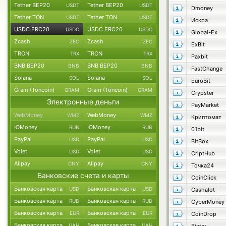
Tether BEP20
Tether BEP20
USDT
USDT
Dmoney
Tether TON
Tether TON
USDT
USDT
Искра
USDC ERC20
USDC ERC20
USDC
USDC
Global-Ex
Zcash
Zcash
ZEC
ZEC
ExBit
TRON
TRON
TRX
TRX
Paxbit
BNB BEP20
BNB BEP20
BNB
BNB
FastChange
Solana
Solana
SOL
SOL
EuroBit
Gram (Toncoin)
Gram (Toncoin)
GRAM
GRAM
Crypster
Электронные деньги
PayMarket
WebMoney
WebMoney
WMZ
WMZ
Криптомат
ЮMoney
ЮMoney
RUB
RUB
01bit
PayPal
PayPal
USD
USD
BitBox
Volet
Volet
USD
USD
CriptHub
Alipay
Alipay
CNY
CNY
Точка24
Банковские счета и карты
CoinClick
Банковская карта
Банковская карта
USD
USD
Cashalot
Банковская карта
Банковская карта
RUB
RUB
CyberMoney
Банковская карта
Банковская карта
EUR
EUR
CoinDrop
Банковская карта
Банковская карта
UAH
UAH