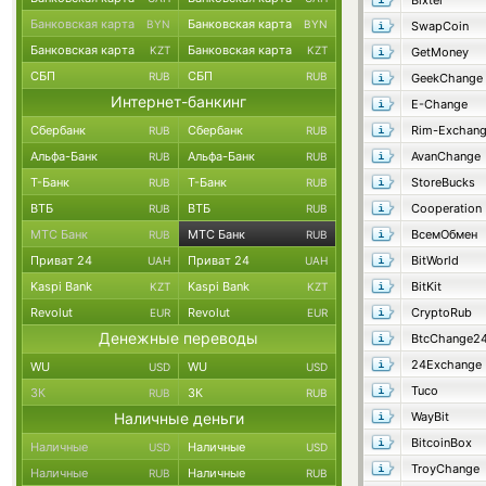
Bixter
Банковская карта
Банковская карта
BYN
BYN
SwapCoin
Банковская карта
Банковская карта
KZT
KZT
GetMoney
СБП
СБП
RUB
RUB
GeekChange
Интернет-банкинг
E-Change
Сбербанк
Сбербанк
Rim-Exchan
RUB
RUB
Альфа-Банк
Альфа-Банк
AvanChange
RUB
RUB
Т-Банк
Т-Банк
StoreBucks
RUB
RUB
ВТБ
ВТБ
Cooperation
RUB
RUB
МТС Банк
МТС Банк
ВсемОбмен
RUB
RUB
Приват 24
Приват 24
BitWorld
UAH
UAH
Kaspi Bank
Kaspi Bank
BitKit
KZT
KZT
Revolut
Revolut
CryptoRub
EUR
EUR
Денежные переводы
BtcChange2
24Exchange
WU
WU
USD
USD
Tuco
ЗК
ЗК
RUB
RUB
Наличные деньги
WayBit
BitcoinBox
Наличные
Наличные
USD
USD
TroyChange
Наличные
Наличные
RUB
RUB