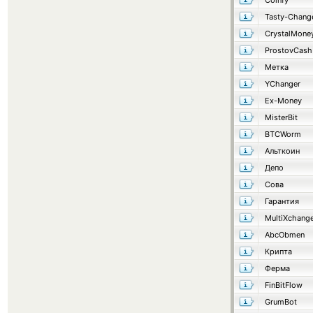
Coinfy
Tasty-Chang
CrystalMone
ProstovCash
Метка
YChanger
Ex-Money
MisterBit
BTCWorm
Альткоин
Депо
Сова
Гарантия
MultiXchang
AbcObmen
Крипта
Ферма
FinBitFlow
GrumBot