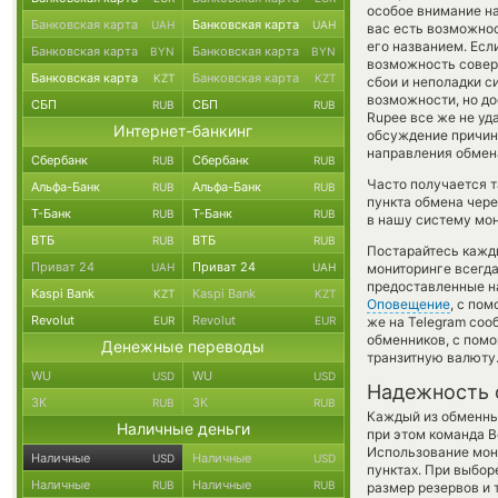
особое внимание на
Банковская карта
Банковская карта
UAH
UAH
вас есть возможнос
его названием. Есл
Банковская карта
Банковская карта
BYN
BYN
возможность соверш
Банковская карта
Банковская карта
KZT
KZT
сбои и неполадки с
возможности, но дос
СБП
СБП
RUB
RUB
Rupee все же не уд
Интернет-банкинг
обсуждение причин
направления обмен
Сбербанк
Сбербанк
RUB
RUB
Часто получается т
Альфа-Банк
Альфа-Банк
RUB
RUB
пункта обмена чере
Т-Банк
Т-Банк
RUB
RUB
в нашу систему мон
ВТБ
ВТБ
RUB
RUB
Постарайтесь кажд
Приват 24
Приват 24
UAH
UAH
мониторинге всегд
предоставленные н
Kaspi Bank
Kaspi Bank
KZT
KZT
Оповещение
, с по
Revolut
Revolut
EUR
EUR
же на Telegram соо
обменников, с пом
Денежные переводы
транзитную валюту
WU
WU
USD
USD
Надежность 
ЗК
ЗК
RUB
RUB
Каждый из обменны
Наличные деньги
при этом команда 
Использование мон
Наличные
Наличные
USD
USD
пунктах. При выбор
Наличные
Наличные
RUB
RUB
размер резервов и 