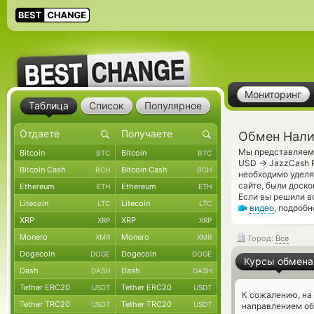
Мониторинг
Таблица
Список
Популярное
Обмен Нали
Мы представляем 
Bitcoin
Bitcoin
BTC
BTC
→
USD
JazzCash P
Bitcoin Cash
Bitcoin Cash
BCH
BCH
необходимо уделя
сайте, были доск
Ethereum
Ethereum
ETH
ETH
Если вы решили в
Litecoin
Litecoin
LTC
LTC
видео
, подроб
XRP
XRP
XRP
XRP
Monero
Monero
XMR
XMR
Город:
Все
Dogecoin
Dogecoin
DOGE
DOGE
Курсы обмена
Dash
Dash
DASH
DASH
Tether ERC20
Tether ERC20
USDT
USDT
К сожалению, на
Tether TRC20
Tether TRC20
USDT
USDT
направлением о