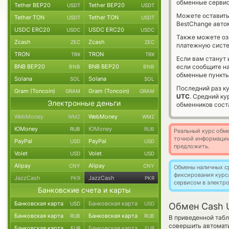
обменные сервис
Tether BEP20
Tether BEP20
USDT
USDT
Можете оставит
Tether TON
Tether TON
USDT
USDT
BestChange авто
USDC ERC20
USDC ERC20
USDC
USDC
Также можете о
Zcash
Zcash
ZEC
ZEC
платежную сист
TRON
TRON
TRX
TRX
Если вам станут
BNB BEP20
BNB BEP20
если сообщите н
BNB
BNB
обменные пункты
Solana
Solana
SOL
SOL
Последний раз к
Gram (Toncoin)
Gram (Toncoin)
GRAM
GRAM
UTC
. Средний к
Электронные деньги
обменников сос
WebMoney
WebMoney
WMZ
WMZ
ЮMoney
ЮMoney
RUB
RUB
Реальный курс обме
точной информации
PayPal
PayPal
USD
USD
предложить.
Volet
Volet
USD
USD
Alipay
Alipay
CNY
CNY
Обмены наличных с
фиксирования курс
JazzCash
JazzCash
PKR
PKR
сервисом в электр
Банковские счета и карты
Банковская карта
Банковская карта
USD
USD
Обмен Cash 
Банковская карта
Банковская карта
RUB
RUB
В приведенной табл
совершить автомат
Банковская карта
Банковская карта
EUR
EUR