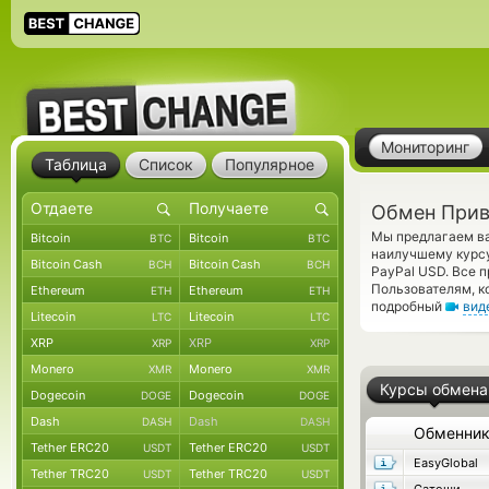
Мониторинг
Таблица
Список
Популярное
Обмен Прив
Мы предлагаем ва
Bitcoin
Bitcoin
BTC
BTC
наилучшему курсу
Bitcoin Cash
Bitcoin Cash
BCH
BCH
PayPal USD. Все 
Пользователям, к
Ethereum
Ethereum
ETH
ETH
подробный
вид
Litecoin
Litecoin
LTC
LTC
XRP
XRP
XRP
XRP
Monero
Monero
XMR
XMR
Курсы обмена
Dogecoin
Dogecoin
DOGE
DOGE
Dash
Dash
DASH
DASH
Обменни
Tether ERC20
Tether ERC20
USDT
USDT
EasyGlobal
Tether TRC20
Tether TRC20
USDT
USDT