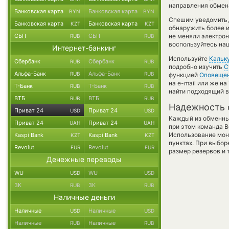
направления обмен
Банковская карта
Банковская карта
BYN
BYN
Спешим уведомить,
Банковская карта
Банковская карта
KZT
KZT
обнаружить более и
СБП
СБП
не меняли электрон
RUB
RUB
воспользуйтесь наш
Интернет-банкинг
Используйте
Кальк
Сбербанк
Сбербанк
RUB
RUB
подробно изучить
С
Альфа-Банк
Альфа-Банк
RUB
RUB
функцией
Оповеще
на e-mail или же н
Т-Банк
Т-Банк
RUB
RUB
найти подходящий в
ВТБ
ВТБ
RUB
RUB
Надежность 
Приват 24
Приват 24
USD
USD
Каждый из обменны
Приват 24
Приват 24
UAH
UAH
при этом команда 
Использование мон
Kaspi Bank
Kaspi Bank
KZT
KZT
пунктах. При выбор
Revolut
Revolut
EUR
EUR
размер резервов и 
Денежные переводы
WU
WU
USD
USD
ЗК
ЗК
RUB
RUB
Наличные деньги
Наличные
Наличные
USD
USD
Наличные
Наличные
RUB
RUB