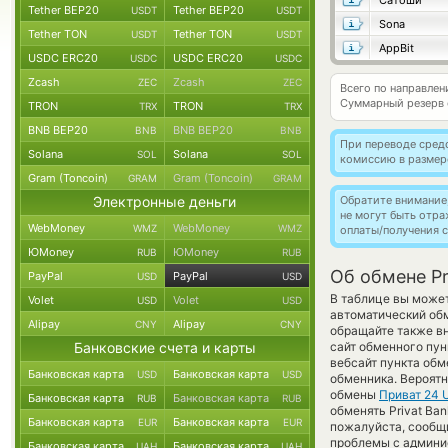
Сатоши
Tether BEP20
Tether BEP20
USDT
USDT
Sona
Tether TON
Tether TON
USDT
USDT
AppBit
USDC ERC20
USDC ERC20
USDC
USDC
Zcash
Zcash
ZEC
ZEC
Всего по направле
Суммарный резерв
TRON
TRON
TRX
TRX
BNB BEP20
BNB BEP20
BNB
BNB
При переводе средс
Solana
Solana
SOL
SOL
комиссию в размер
Gram (Toncoin)
Gram (Toncoin)
GRAM
GRAM
Электронные деньги
Обратите внимание
не могут быть отр
WebMoney
WebMoney
WMZ
WMZ
оплаты/получения с
ЮMoney
ЮMoney
RUB
RUB
Об обмене Pr
PayPal
PayPal
USD
USD
В таблице вы может
Volet
Volet
USD
USD
автоматический об
Alipay
Alipay
CNY
CNY
обращайте также вн
Банковские счета и карты
сайт обменного пун
вебсайт пункта обм
Банковская карта
Банковская карта
USD
USD
обменника. Вероятн
обмены
Приват 24 
Банковская карта
Банковская карта
RUB
RUB
обменять Privat Ba
Банковская карта
Банковская карта
EUR
EUR
пожалуйста, сообщ
проблемы с админис
Банковская карта
Банковская карта
UAH
UAH