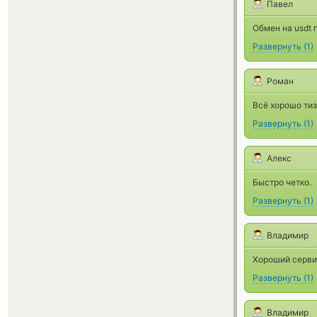
Павел
Обмен на usdt 
Развернуть
(
1
)
Роман
Всё хорошо тиз
Развернуть
(
1
)
Алекс
Быстро четко.
Развернуть
(
1
)
Владимир
Хороший серви
Развернуть
(
1
)
Владимир