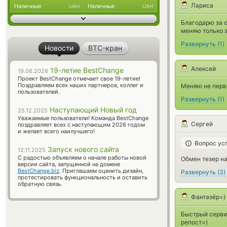
Лариса
Наличные
Наличные
UAH
UAH
Благодарю за о
меняю только 
Развернуть
(
1
)
Новости
BTC-кран
Алексей
19-летие BestChange
19.06.2026
Проект BestChange отмечает свое 19-летие!
Поздравляем всех наших партнеров, коллег и
Меняю не первы
пользователей.
Развернуть
(
1
)
Наступающий Новый год
25.12.2025
Уважаемые пользователи! Команда BestChange
Сергей
поздравляет всех с наступающим 2026 годом
и желает всего наилучшего!
Вопрос ус
Запуск нового сайта
12.11.2025
С радостью объявляем о начале работы новой
Обмен тезер на
версии сайта, запущенной на домене
BestChange.biz
. Приглашаем оценить дизайн,
Развернуть
(
3
)
протестировать функциональность и оставить
обратную связь.
Фантазёр=)
Быстрый сервис
репост=)