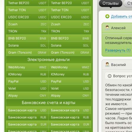
Отзывы
Ст
Tether BEP20
Tether BEP20
USDT
USDT
Tether TON
Tether TON
USDT
USDT
Добавить о
USDC ERC20
USDC ERC20
USDC
USDC
Zcash
Zcash
ZEC
ZEC
Алексей
TRON
TRON
TRX
TRX
Отличный серви
BNB BEP20
BNB BEP20
BNB
BNB
незамедлительн
Solana
Solana
SOL
SOL
Развернуть
(
1
)
Gram (Toncoin)
Gram (Toncoin)
GRAM
GRAM
Электронные деньги
Василий
WebMoney
WebMoney
WMZ
WMZ
ЮMoney
ЮMoney
RUB
RUB
Вопрос ус
PayPal
PayPal
USD
USD
Обмен по какой
Volet
Volet
USD
USD
безопасности.
течении неско
Alipay
Alipay
CNY
CNY
тех.поддержки 
Банковские счета и карты
же имеются.
Самое неприятн
Банковская карта
Банковская карта
USD
USD
режиме) — прич
Банковская карта
Банковская карта
RUB
RUB
часов. Ладно б
было понять о
Банковская карта
Банковская карта
EUR
EUR
на криптовалю
Банковская карта
Банковская карта
UAH
UAH