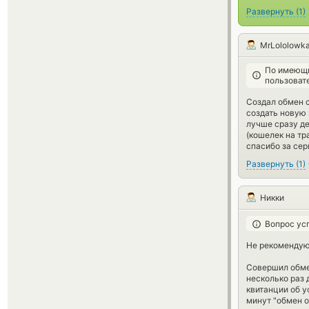
Развернуть
(
1
)
MrLololowk
По имеющи
пользоват
Создал обмен с
создать новую 
лучше сразу де
(кошелек на тр
спасибо за сер
Развернуть
(
1
)
Никки
Вопрос ус
Не рекомендую
Совершил обмен
несколько раз 
квитанции об у
минут "обмен о