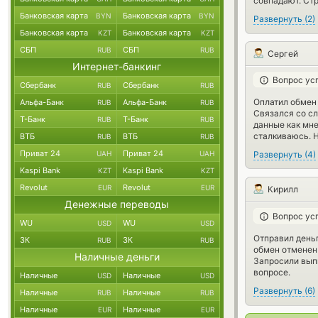
совпадают. Стр
Банковская карта
Банковская карта
BYN
BYN
Развернуть
(
2
)
Банковская карта
Банковская карта
KZT
KZT
СБП
СБП
RUB
RUB
Сергей
Интернет-банкинг
Вопрос ус
Сбербанк
Сбербанк
RUB
RUB
Оплатил обмен 
Альфа-Банк
Альфа-Банк
RUB
RUB
Связался со сл
Т-Банк
Т-Банк
RUB
RUB
данные как мне
сталкиваюсь. Н
ВТБ
ВТБ
RUB
RUB
Приват 24
Приват 24
UAH
UAH
Развернуть
(
4
)
Kaspi Bank
Kaspi Bank
KZT
KZT
Revolut
Revolut
EUR
EUR
Кирилл
Денежные переводы
Вопрос ус
WU
WU
USD
USD
Отправил деньг
ЗК
ЗК
RUB
RUB
обмен отменен 
Наличные деньги
Запросили выпи
вопросе.
Наличные
Наличные
USD
USD
Развернуть
(
6
)
Наличные
Наличные
RUB
RUB
Наличные
Наличные
EUR
EUR