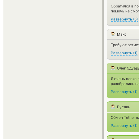
Обратился в по
помочь не смог
Развернуть
(
5
)
Макс
Требуют регист
Развернуть
(
1
)
Олег Эдуар
Я очень плохо 
разобрались на
Развернуть
(
1
)
Руслан
Обмен Tether н
Развернуть
(
1
)