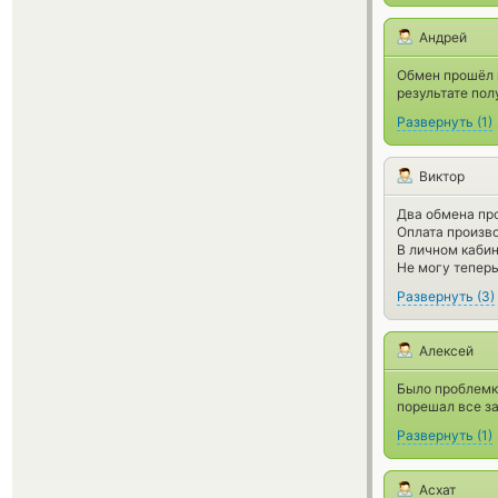
Андрей
Обмен прошёл н
результате пол
Развернуть
(
1
)
Виктор
Два обмена пр
Оплата произво
В личном каби
Не могу тепер
Развернуть
(
3
)
Алексей
Было проблемк
порешал все з
Развернуть
(
1
)
Асхат