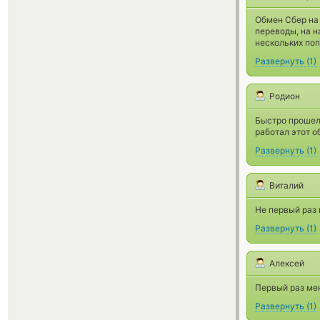
Обмен Сбер на 
переводы, на н
нескольких по
Развернуть
(
1
)
Родион
Быстро прошел 
работал этот 
Развернуть
(
1
)
Виталий
Не первый раз 
Развернуть
(
1
)
Алексей
Первый раз мен
Развернуть
(
1
)