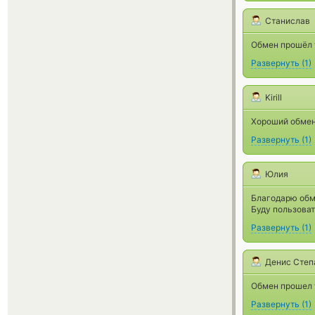
Станислав
Обмен прошёл у
Развернуть
(
1
)
Kirill
Хороший обмен
Развернуть
(
1
)
Юлия
Благодарю обме
Буду пользоват
Развернуть
(
1
)
Денис Степ
Обмен прошел у
Развернуть
(
1
)