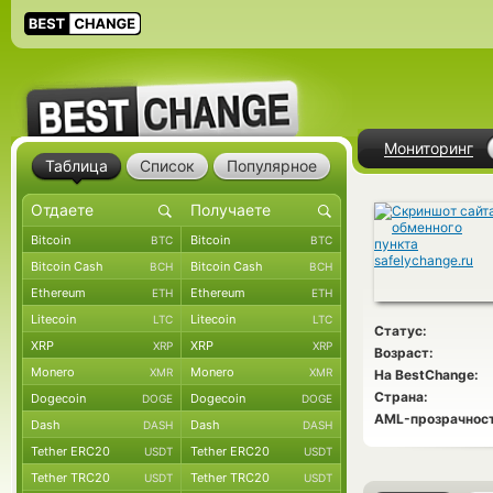
Мониторинг
Таблица
Список
Популярное
Bitcoin
Bitcoin
BTC
BTC
Bitcoin Cash
Bitcoin Cash
BCH
BCH
Ethereum
Ethereum
ETH
ETH
Litecoin
Litecoin
LTC
LTC
Статус:
XRP
XRP
XRP
XRP
Возраст:
Monero
Monero
XMR
XMR
На BestChange:
Страна:
Dogecoin
Dogecoin
DOGE
DOGE
AML-прозрачност
Dash
Dash
DASH
DASH
Tether ERC20
Tether ERC20
USDT
USDT
Tether TRC20
Tether TRC20
USDT
USDT