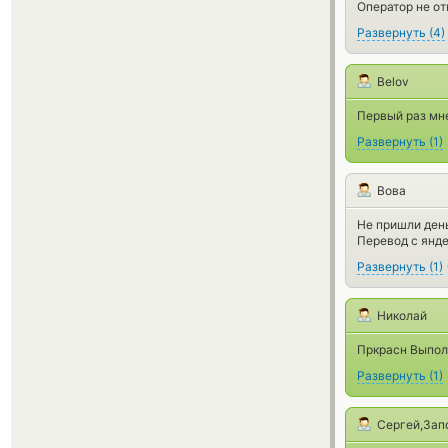
Оператор не от
Развернуть
(
4
)
Belov
Первый раз мне
Развернуть
(
1
)
Вова
Не пришли ден
Перевод с янде
Развернуть
(
1
)
Николай
Пркрасн Выпол
Развернуть
(
1
)
Сергей,Зап