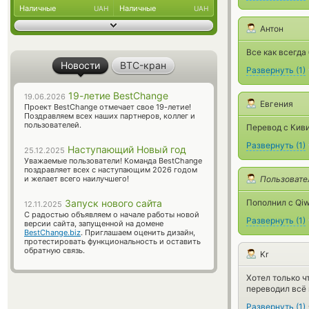
Наличные
Наличные
UAH
UAH
Антон
Все как всегда
Новости
BTC-кран
Развернуть
(
1
)
19-летие BestChange
19.06.2026
Евгения
Проект BestChange отмечает свое 19-летие!
Поздравляем всех наших партнеров, коллег и
пользователей.
Перевод с Киви
Развернуть
(
1
)
Наступающий Новый год
25.12.2025
Уважаемые пользователи! Команда BestChange
поздравляет всех с наступающим 2026 годом
и желает всего наилучшего!
Пользовате
Запуск нового сайта
Пополнил с Qiw
12.11.2025
С радостью объявляем о начале работы новой
Развернуть
(
1
)
версии сайта, запущенной на домене
BestChange.biz
. Приглашаем оценить дизайн,
протестировать функциональность и оставить
обратную связь.
Kr
Хотел только ч
переводил всё 
Развернуть
(
1
)