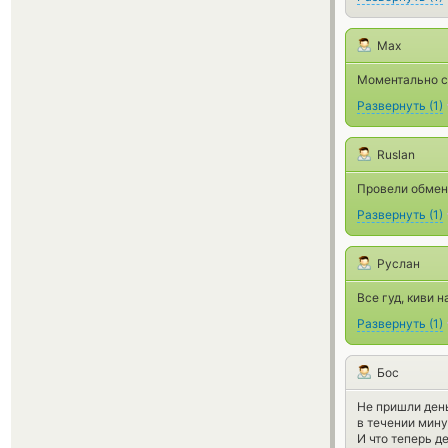
Max
Моментально с
Развернуть
(
1
)
Ruslan
Провели обмен 
Развернуть
(
1
)
Руслан
Все гуд, киви 
Развернуть
(
1
)
Бос
Не пришли день
в течении мину
И что теперь д