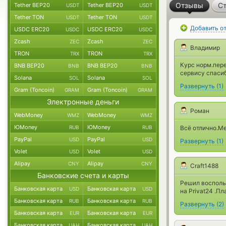
Отзывы
Ст
Tether BEP20
Tether BEP20
USDT
USDT
Tether TON
Tether TON
USDT
USDT
Добавить о
USDC ERC20
USDC ERC20
USDC
USDC
Zcash
Zcash
ZEC
ZEC
Владимир
TRON
TRON
TRX
TRX
Курс норм.пере
BNB BEP20
BNB BEP20
BNB
BNB
сервису спасиб
Solana
Solana
SOL
SOL
Развернуть
(
1
)
Gram (Toncoin)
Gram (Toncoin)
GRAM
GRAM
Электронные деньги
Роман
WebMoney
WebMoney
WMZ
WMZ
ЮMoney
ЮMoney
RUB
RUB
Всё отлично.Ме
PayPal
PayPal
USD
USD
Развернуть
(
1
)
Volet
Volet
USD
USD
Alipay
Alipay
CNY
CNY
Craft1488
Банковские счета и карты
Решил восполь
Банковская карта
Банковская карта
USD
USD
на Privat24 .П
Банковская карта
Банковская карта
RUB
RUB
Развернуть
(
2
)
Банковская карта
Банковская карта
EUR
EUR
Банковская карта
Банковская карта
UAH
UAH