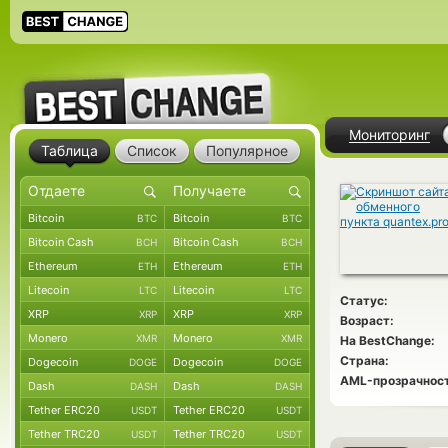
Мониторинг
Таблица
Список
Популярное
Bitcoin
Bitcoin
BTC
BTC
Bitcoin Cash
Bitcoin Cash
BCH
BCH
Ethereum
Ethereum
ETH
ETH
Litecoin
Litecoin
LTC
LTC
Статус:
XRP
XRP
XRP
XRP
Возраст:
Monero
Monero
XMR
XMR
На BestChange:
Страна:
Dogecoin
Dogecoin
DOGE
DOGE
AML-прозрачност
Dash
Dash
DASH
DASH
Tether ERC20
Tether ERC20
USDT
USDT
Tether TRC20
Tether TRC20
USDT
USDT