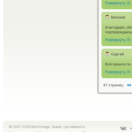
Развернуть
(
1
)
Виталий
Благодарю, обм
подтверждающег
Развернуть
(
1
)
Сергей
Всё прошло по
Развернуть
(
1
)
47 страниц:
© 2007-2026 BestChange. Знаем, где обменять!