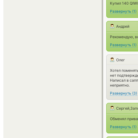
Купил 140 QIWI
Развернуть
(
1
)
Андрей
Рекомендую, вс
Развернуть
(
1
)
Олег
Хотел поменять
нет подтвержде
Написал в сапп
неприятно.
Развернуть
(
3
)
Сергей,Зап
Обменял прива
Развернуть
(
1
)