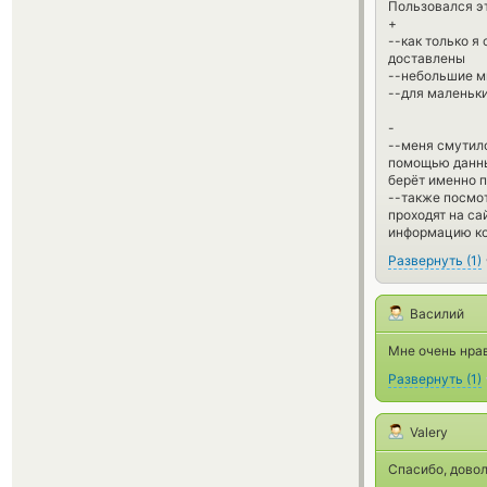
Пользовался эт
+
--как только я
доставлены
--небольшие м
--для маленьки
-
--меня смутило
помощью данных
берёт именно п
--также посмот
проходят на са
информацию ко
Развернуть
(
1
)
Василий
Мне очень нра
Развернуть
(
1
)
Valery
Спасибо, дово