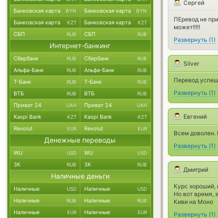
Сергей
Банковская карта
Банковская карта
BYN
BYN
ПЕревод не при
Банковская карта
Банковская карта
KZT
KZT
может!!!!!
СБП
СБП
RUB
RUB
Развернуть
(
1
)
Интернет-банкинг
Сбербанк
Сбербанк
RUB
RUB
Silver
Альфа-Банк
Альфа-Банк
RUB
RUB
Перевод успеш
Т-Банк
Т-Банк
RUB
RUB
Развернуть
(
1
)
ВТБ
ВТБ
RUB
RUB
Приват 24
Приват 24
UAH
UAH
Евгений
Kaspi Bank
Kaspi Bank
KZT
KZT
Revolut
Revolut
EUR
EUR
Всем доволен. 
Денежные переводы
Развернуть
(
1
)
WU
WU
USD
USD
ЗК
ЗК
RUB
RUB
Дмитрий
Наличные деньги
Курс хороший,
Наличные
Наличные
USD
USD
Но вот время, 
Наличные
Наличные
RUB
RUB
Киви на Моно
Наличные
Наличные
EUR
EUR
Развернуть
(
1
)