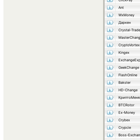
ClickPay
Ant
WxMoney
Даркен
Crystal-Trad
MasterChan
CryptoVortex
Kingex
ExchangeExp
GeekChange
FlashOnline
Bakster
HD-Change
КриптоМеня
BTCRotor
Ex-Money
Crybex
Crypcie
Boss-Excha