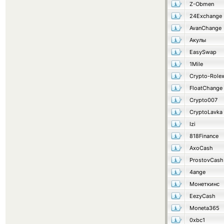
Z-Obmen
24Exchange
AvanChange
Акулы
EasySwap
1Mile
Crypto-Role
FloatChange
Crypto007
CryptoLavka
Izi
818Finance
AxoCash
ProstovCash
4ange
Монеткинс
EezyCash
Moneta365
0xbc1