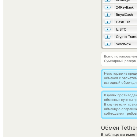
Xchange
24PayBank
RoyalCash
Cash-Bit
IziBTC
Crypto-Trans
SendNow
Всего по направлен
Суммарный резерв
Некоторые из пред
обменов с расчето
выгодный обмен дл
В целях противоде
обменные пункты п
В случае если тра
обменную операци
соблюдения требов
Обмен Tethe
В таблице вы имеет