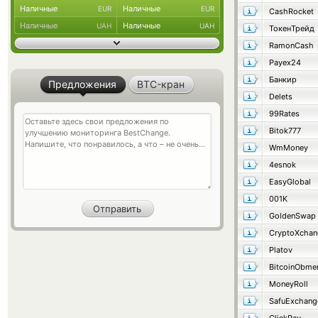
Наличные
Наличные
EUR
EUR
CashRocket
Наличные
Наличные
UAH
UAH
ТокенТрейд
RamonCash
Payex24
Банкир
Предложения
BTC-кран
Delets
99Rates
Bitok777
WmMoney
4esnok
EasyGlobal
001K
GoldenSwap
CryptoXchan
Platov
BitcoinObme
MoneyRoll
SafuExchang