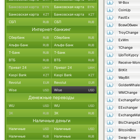
W-Box
Банковская карта
Банковская карта
BYN
BYN
CoinUp
Банковская карта
Банковская карта
KZT
KZT
FastEx
СБП
СБП
RUB
RUB
ВсемОбмен
Интернет-банкинг
TroyChange
Сбербанк
Сбербанк
RUB
RUB
ExWm
Альфа-Банк
Альфа-Банк
RUB
RUB
1Change
Т-Банк
Т-Банк
RUB
RUB
ШоПоКурсу
ВТБ
ВТБ
RUB
RUB
Receive-Mon
Приват 24
Приват 24
UAH
UAH
BitKit
Kaspi Bank
Kaspi Bank
KZT
KZT
WayBit
Revolut
Revolut
EUR
EUR
GoldenWhale
Wise
Wise
USD
USD
WMChange
Денежные переводы
ExchangeFo
WU
WU
USD
USD
EExchanger
ЗК
ЗК
RUB
RUB
ExchangeMaf
Наличные деньги
BtcChange2
Наличные
Наличные
USD
USD
BitcoinBox
Наличные
Наличные
RUB
RUB
Swap-Line