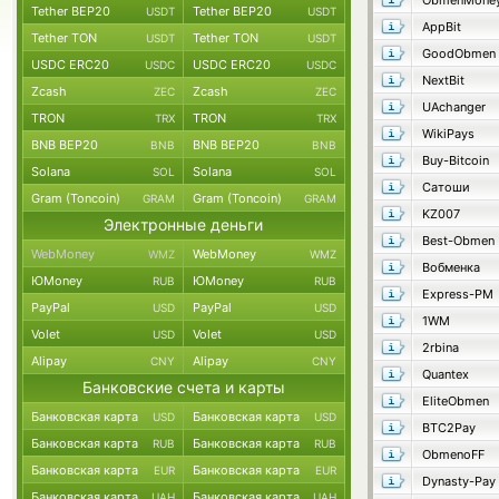
ObmenMone
Tether BEP20
Tether BEP20
USDT
USDT
AppBit
Tether TON
Tether TON
USDT
USDT
GoodObmen
USDC ERC20
USDC ERC20
USDC
USDC
NextBit
Zcash
Zcash
ZEC
ZEC
UAchanger
TRON
TRON
TRX
TRX
WikiPays
BNB BEP20
BNB BEP20
BNB
BNB
Buy-Bitcoin
Solana
Solana
SOL
SOL
Сатоши
Gram (Toncoin)
Gram (Toncoin)
GRAM
GRAM
KZ007
Электронные деньги
Best-Obmen
WebMoney
WebMoney
WMZ
WMZ
Вобменка
ЮMoney
ЮMoney
RUB
RUB
Express-PM
PayPal
PayPal
USD
USD
1WM
Volet
Volet
USD
USD
2rbina
Alipay
Alipay
CNY
CNY
Quantex
Банковские счета и карты
EliteObmen
Банковская карта
Банковская карта
USD
USD
BTC2Pay
Банковская карта
Банковская карта
RUB
RUB
ObmenoFF
Банковская карта
Банковская карта
EUR
EUR
Dynasty-Pay
Банковская карта
Банковская карта
UAH
UAH