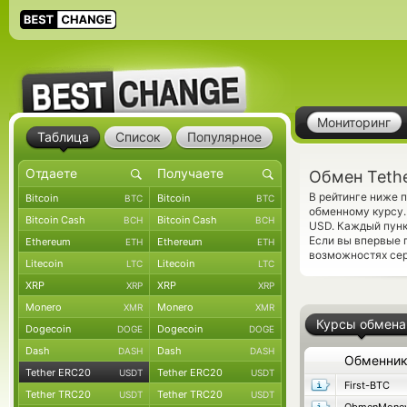
Мониторинг
Таблица
Список
Популярное
Обмен Tethe
В рейтинге ниже 
Bitcoin
Bitcoin
BTC
BTC
обменному курсу.
Bitcoin Cash
Bitcoin Cash
BCH
BCH
USD. Каждый пунк
Если вы впервые 
Ethereum
Ethereum
ETH
ETH
возможностях сер
Litecoin
Litecoin
LTC
LTC
XRP
XRP
XRP
XRP
Monero
Monero
XMR
XMR
Курсы обмена
Dogecoin
Dogecoin
DOGE
DOGE
Dash
Dash
DASH
DASH
Обменни
Tether ERC20
Tether ERC20
USDT
USDT
First-BTC
Tether TRC20
Tether TRC20
USDT
USDT