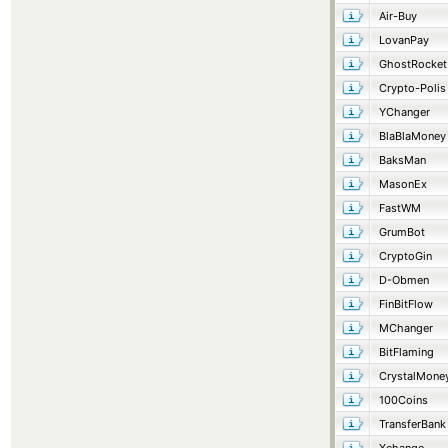
Air-Buy
LovanPay
GhostRocket
Crypto-Polis
YChanger
BlaBlaMoney
BaksMan
MasonEx
FastWM
GrumBot
CryptoGin
D-Obmen
FinBitFlow
MChanger
BitFlaming
CrystalMone
100Coins
TransferBank