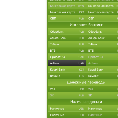
Банковская карта
Банковская карта
BYN
Банковская карта
Банковская карта
KZT
СБП
СБП
RUB
Интернет-банкинг
Сбербанк
Сбербанк
RUB
Альфа-Банк
Альфа-Банк
RUB
Т-Банк
Т-Банк
RUB
ВТБ
ВТБ
RUB
Приват 24
Приват 24
UAH
А-Банк
А-Банк
UAH
Kaspi Bank
Kaspi Bank
KZT
Revolut
Revolut
EUR
Денежные переводы
WU
WU
USD
ЗК
ЗК
RUB
Наличные деньги
Наличные
Наличные
USD
Наличные
Наличные
RUB