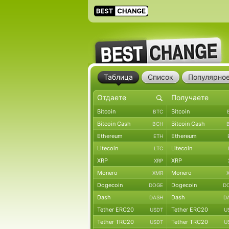
Таблица
Список
Популярно
Bitcoin
Bitcoin
BTC
Bitcoin Cash
Bitcoin Cash
BCH
Ethereum
Ethereum
ETH
Litecoin
Litecoin
LTC
XRP
XRP
XRP
Monero
Monero
XMR
Dogecoin
Dogecoin
DOGE
D
Dash
Dash
DASH
D
Tether ERC20
Tether ERC20
USDT
U
Tether TRC20
Tether TRC20
USDT
U