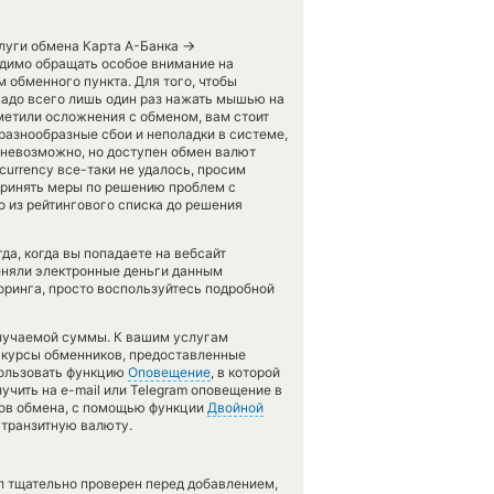
→
слуги обмена Карта А-Банка
димо обращать особое внимание на
 обменного пункта. Для того, чтобы
надо всего лишь один раз нажать мышью на
аметили осложнения с обменом, вам стоит
разнообразные сбои и неполадки в системе,
невозможно, но доступен обмен валют
currency все-таки не удалось, просим
принять меры по решению проблем с
 из рейтингового списка до решения
да, когда вы попадаете на вебсайт
меняли электронные деньги данным
ринга, просто воспользуйтесь подробной
олучаемой суммы. К вашим услугам
и курсы обменников, предоставленные
пользовать функцию
Оповещение
, в которой
чить на e-mail или Telegram оповещение в
ктов обмена, с помощью функции
Двойной
 транзитную валюту.
л тщательно проверен перед добавлением,