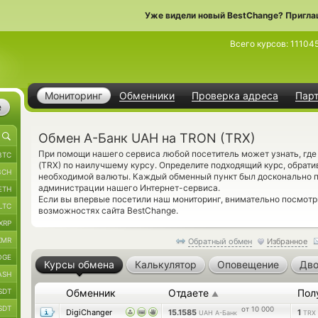
Уже видели новый BestChange? Пригла
Всего курсов:
11104
Мониторинг
Обменники
Проверка адреса
Пар
е
Обмен А-Банк UAH на TRON (TRX)
При помощи нашего сервиса любой посетитель может узнать, гд
BTC
(TRX) по наилучшему курсу. Определите подходящий курс, обрати
BCH
необходимой валюты. Каждый обменный пункт был досконально 
администрации нашего Интернет-сервиса.
ETH
Если вы впервые посетили наш мониторинг, внимательно посмот
LTC
возможностях сайта BestChange.
XRP
XMR
Обратный обмен
Избранное
OGE
Курсы обмена
Калькулятор
Оповещение
Дво
ASH
SDT
Обменник
Отдаете
Пол
▲
SDT
от 10 000
DigiChanger
15.1585
1
UAH А-Банк
TRX