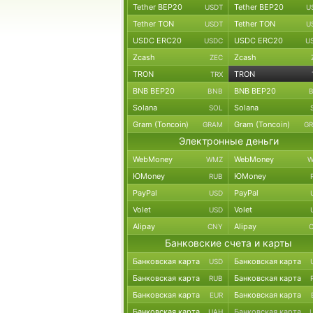
Tether BEP20
Tether BEP20
USDT
U
Tether TON
Tether TON
USDT
U
USDC ERC20
USDC ERC20
USDC
U
Zcash
Zcash
ZEC
TRON
TRON
TRX
BNB BEP20
BNB BEP20
BNB
Solana
Solana
SOL
Gram (Toncoin)
Gram (Toncoin)
GRAM
G
Электронные деньги
WebMoney
WebMoney
WMZ
W
ЮMoney
ЮMoney
RUB
PayPal
PayPal
USD
Volet
Volet
USD
Alipay
Alipay
CNY
Банковские счета и карты
Банковская карта
Банковская карта
USD
Банковская карта
Банковская карта
RUB
Банковская карта
Банковская карта
EUR
Банковская карта
Банковская карта
UAH