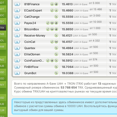
SDT
от 5 000
818Finance
15.4613
1
UAH А-Банк
TRX
SDT
от 15 466
ECashExpert
15.4660
1
UAH А-Банк
TRX
SDC
от 3 000
CatChange
15.5556
1
UAH А-Банк
TRX
ZEC
от 10 000
Payex24
15.5556
1
UAH А-Банк
TRX
TRX
от 1 000
BitcoinBox
15.8650
1
UAH А-Банк
TRX
BNB
от 500
Receive-Money
16.4121
1
UAH А-Банк
TRX
SOL
от 4 332
CoinCat
16.4157
1
UAH А-Банк
TRX
RAM
от 500
Quantex
16.4984
1
UAH А-Банк
TRX
от 500
EliteObmen
16.5824
1
UAH А-Банк
TRX
от 574
MZ
CoinFusionOne
16.5912
1
UAH А-Банк
TRX
от 500
RUB
FinBitFlow
18.7064
1
UAH А-Банк
TRX
от 500
USD
GrumBot
19.0388
1
UAH А-Банк
TRX
USD
Всего по направлению А-Банк UAH
TRON (TRX) работает
13
надежных 
→
CNY
Суммарный резерв обменников:
53 788 654
TRX.
Средневзвешенный ку
Курс обмена
TRX/UAH
на криптовалютных рынках на текущее время со
USD
Некоторые из представленных здесь обменников имеют дополнительные
RUB
обменов с расчетом суммы обмена в 10000 UAH. Воспользуйтесь функ
выгодный обмен для вашей суммы.
EUR
UAH