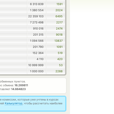
6 313 839
1591
1 380 554
2024
22 359 103
6495
7 273 498
2217
910 016
2474
201 315
9018
1 094 566
13837
201 790
1091
152 364
519
4 110
420
10 999 999
53
1 000 000
2288
обменных пунктов.
рс обмена:
16.269811
ставляет
14.664823
 комиссии, которые уже учтены в курсах
цией
Калькулятор
, чтобы рассчитать наиболее