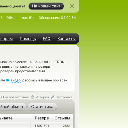
На новый сайт
шаем оценить!
56
Обменников:
614
Обновление:
04:02:34
тнерам
Помощь
FAQ
Контакты
→
е можно поменять А-Банк UAH
TRON
в внимание также и на резерв
проверен представителями
рите
видео
, рассказывающее обо всех
Несоответствие
История
Настройка
йной обмен
Статистика
учаете
Резерв
Отзывы
1 897 501
2661