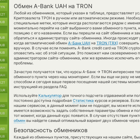
Обмен A-Bank UAH на TRON
BYN
Любой из обменников, который указан в таблице, предоставляет у
KZT
Криптовалюта ТРОН в ручном или автоматическом режиме. Необхо
RUB
специальные метки, которые иногда располагаются рядом с именем
моментально перейти на сайт выбранного вами обменного пункта, 
позицию с его названием. Если вы перешли на сайт обменника и з
RUB
обратиться к администратору сайта-обменника. Иногда происходят 
когда автоматический обмен
А-Банк UAH
на
TRON (TRX)
совершить 
RUB
вручную. В случае если поменять A-Bank credit card на TRON crypto
RUB
оповестить нас об этой ситуации. Это поможет нам своевременно 
администратором сайта-обменника, или же временно исключить его
RUB
проблемы.
UAH
→
Зачастую получается так, что курсы А-Банк
TRON интереснее тог
UAH
обменного пункта через наш мониторинг. Если вы еще ни разу не 
способом и сегодня ваше первое посещение нашей системы монито
KZT
инструкцией из раздела FAQ.
EUR
Используйте
Калькулятор
для точного подсчета отдаваемой или п
постоянно доступна подробная
Статистика
курсов и резервов. Есл
нашим сервисом, в данный момент вам не подходят, вы можете ис
USD
имеется возможность задать собственные параметры обмена и полу
RUB
тот момент, когда данный курс появится. В случае отсутствия пун
обмен
вы найдете самый оптимальный вариант двух обменов через
USD
Безопасность обменников
RUB
Каждый из обменных пунктов, присутствующих на нашем сайте, бы