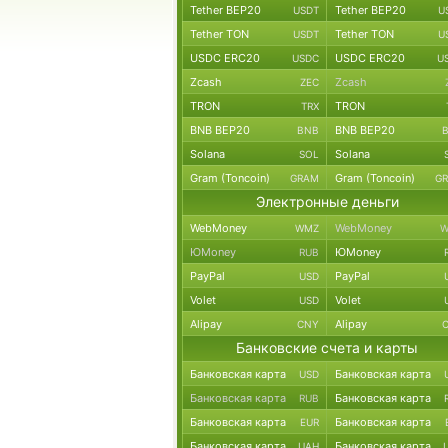
Tether BEP20
Tether BEP20
USDT
U
Tether TON
Tether TON
USDT
U
USDC ERC20
USDC ERC20
USDC
U
Zcash
Zcash
ZEC
TRON
TRON
TRX
BNB BEP20
BNB BEP20
BNB
Solana
Solana
SOL
Gram (Toncoin)
Gram (Toncoin)
GRAM
G
Электронные деньги
WebMoney
WebMoney
WMZ
W
ЮMoney
ЮMoney
RUB
PayPal
PayPal
USD
Volet
Volet
USD
Alipay
Alipay
CNY
Банковские счета и карты
Банковская карта
Банковская карта
USD
Банковская карта
Банковская карта
RUB
Банковская карта
Банковская карта
EUR
Банковская карта
Банковская карта
UAH