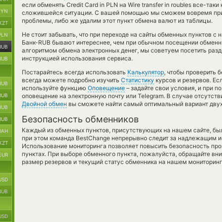
если обменять Credit Card in PLN на Wire transfer in roubles все-та
BYN
сложившейся ситуации. С вашей помощью мы сможем вовремя пр
проблемы, либо же удалим этот пункт обмена валют из таблицы.
KZT
Не стоит забывать, что при переходе на сайты обменных пунктов с
PLN
Банк-RUB бывают интереснее, чем при обычном посещении обменни
RUB
алгоритмом обмена электронных денег, мы советуем посетить разд
инструкцией использования сервиса.
RUB
Постарайтесь всегда использовать
Калькулятор
, чтобы проверить
всегда можете подробно изучить
Статистику
курсов и резервов. Ес
RUB
используйте функцию
Оповещение
– задайте свои условия, и при 
RUB
оповещение на электронную почту или Telegram. В случае отсутст
Двойной обмен
вы сможете найти самый оптимальный вариант двух
RUB
Безопасность обменников
RUB
Каждый из обменных пунктов, присутствующих на нашем сайте, бы
UAH
при этом команда BestChange непрерывно следит за надлежащим и
KZT
Использование мониторинга позволяет повысить безопасность пр
пунктах. При выборе обменного пункта, пожалуйста, обращайте вн
EUR
размер резервов и текущий статус обменника на нашем мониторинг
USD
RUB
USD