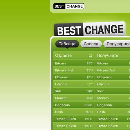
Таблица
Список
Популярно
Bitcoin
Bitcoin
BTC
Bitcoin Cash
Bitcoin Cash
BCH
Ethereum
Ethereum
ETH
Litecoin
Litecoin
LTC
XRP
XRP
XRP
Monero
Monero
XMR
Dogecoin
Dogecoin
DOGE
D
Dash
Dash
DASH
D
Tether ERC20
Tether ERC20
USDT
U
Tether TRC20
Tether TRC20
USDT
U