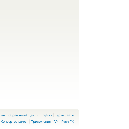
Блог
|
Справочный центр
|
English
|
Карта сайта
Конвертер валют
|
Приложения
|
API
|
Push TX