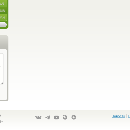
RUB
EUR
UAH
!
Новости
|
8+