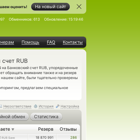
На новый сайт
шаем оценить!
997
Обменников:
613
Обновление:
15:19:46
тнерам
Помощь
FAQ
Контакты
й счет RUB
 на Банковский счет RUB, упорядоченные
ет обращать внимание также и на резерв
а нашем сайте, были тщательно проверены
ниторингом, предлагаем специальное
Несоответствие
История
Настройка
йной обмен
Статистика
чаете
Резерв
Отзывы
▼
2
18 870 991
286
RUB Банк