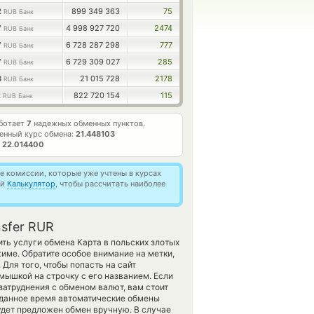
2
899 349 363
75
RUB Банк
7
4 998 927 720
2474
RUB Банк
7
6 728 287 298
777
RUB Банк
7
6 729 309 027
285
RUB Банк
8
21 015 728
2178
RUB Банк
2
822 720 154
115
RUB Банк
аботает
7
надежных обменных пунктов.
енный курс обмена:
21.448103
т
22.014400
 комиссии, которые уже учтены в курсах
ей
Калькулятор
, чтобы рассчитать наиболее
nsfer RUR
ить услуги обмена Карта в польских злотых
име. Обратите особое внимание на метки,
Для того, чтобы попасть на сайт
мышкой на строчку с его названием. Если
затруднения с обменом валют, вам стоит
 данное время автоматические обмены
удет предложен обмен вручную. В случае