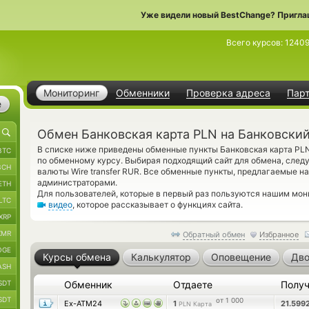
Уже видели новый BestChange? Пригла
Всего курсов:
1240
Мониторинг
Обменники
Проверка адреса
Пар
е
Обмен Банковская карта PLN на Банковски
В списке ниже приведены обменные пункты Банковская карта PLN
BTC
по обменному курсу. Выбирая подходящий сайт для обмена, следу
BCH
валюты Wire transfer RUR. Все обменные пункты, предлагаемые н
администраторами.
ETH
Для пользователей, которые в первый раз пользуются нашим мо
LTC
видео
, которое рассказывает о функциях сайта.
XRP
XMR
Обратный обмен
Избранное
OGE
Курсы обмена
Калькулятор
Оповещение
Дво
ASH
SDT
Обменник
Отдаете
Полу
SDT
от 1 000
Ex-ATM24
1
21.599
PLN Карта