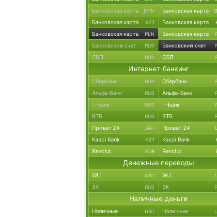
Банковская карта
Банковская карта
BYN
Банковская карта
Банковская карта
KZT
Банковская карта
Банковская карта
PLN
Банковский счет
Банковский счет
RUB
СБП
СБП
RUB
Интернет-банкинг
Сбербанк
Сбербанк
RUB
Альфа-Банк
Альфа-Банк
RUB
Т-Банк
Т-Банк
RUB
ВТБ
ВТБ
RUB
Приват 24
Приват 24
UAH
Kaspi Bank
Kaspi Bank
KZT
Revolut
Revolut
EUR
Денежные переводы
WU
WU
USD
ЗК
ЗК
RUB
Наличные деньги
Наличные
Наличные
USD