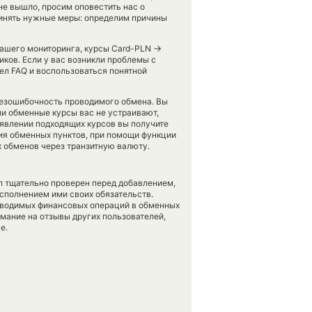
ки не вышло, просим оповестить нас о
инять нужные меры: определим причины
→
 нашего мониторинга, курсы Card-PLN
ков. Если у вас возникли проблемы с
ел FAQ и воспользоваться понятной
 безошибочность проводимого обмена. Вы
ли обменные курсы вас не устраивают,
появлении подходящих курсов вы получите
вия обменных пунктов, при помощи функции
 обменов через транзитную валюту.
л тщательно проверен перед добавлением,
сполнением ими своих обязательств.
оводимых финансовых операций в обменных
имание на отзывы других пользователей,
е.