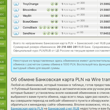
SDT
от 300
TroyChange
1
21.599
PLN Карта
SDT
от 300
BitcoinBox
1
21.598
PLN Карта
SDC
от 300
WayBit
1
21.598
PLN Карта
ZEC
от 300
ВсемОбмен
1
21.598
PLN Карта
TRX
от 22 058
CoinsBlack
1
19.684
PLN Карта
BNB
от 93
SendNow
1
17.945
PLN Карта
SOL
Всего по направлению Банковская карта PLN
Банковский счет RUB р
→
RAM
Суммарный резерв обменников:
20 218 480 281
RUB Банк.
Средневзвеш
Официальный курс
PLN/RUB
от ЦБ России на текущее время составляе
MZ
Некоторые из представленных здесь обменников имеют дополнительные
RUB
обменов с расчетом суммы обмена в 1000 PLN. Воспользуйтесь функци
USD
выгодный обмен для вашей суммы.
USD
Об обмене Банковская карта PLN на Wire tra
CNY
Любой из обменников, который показан в таблице, готов предостав
→
Рублевый банковский перевод в автоматическом или ручном реж
USD
которые бывают установлены возле названий обменников в списке. 
выбранного вами пункта обмена, надо всего лишь один раз нажать 
RUB
вы совершили переход на вебсайт обменного пункта и обнаружили 
EUR
обратиться к менеджеру сайта-обменника. Вполне возможно, что в
Банковская карта PLN
на
Банковский счет RUB
недоступны и вам б
UAH