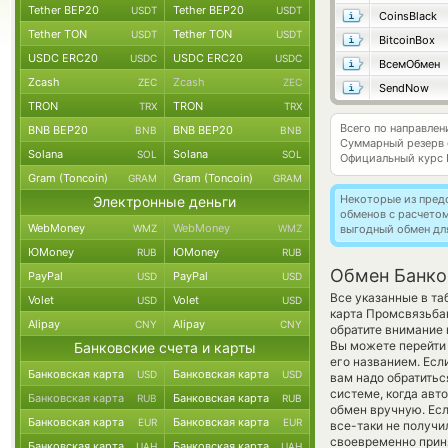
Tether BEP20
Tether BEP20
USDT
USDT
CoinsBlack
Tether TON
Tether TON
USDT
USDT
BitcoinBox
USDC ERC20
USDC ERC20
USDC
USDC
ВсемОбмен
Zcash
Zcash
ZEC
ZEC
SendNow
TRON
TRON
TRX
TRX
Всего по направле
BNB BEP20
BNB BEP20
BNB
BNB
Суммарный резерв
Solana
Solana
SOL
SOL
Официальный курс
Gram (Toncoin)
Gram (Toncoin)
GRAM
GRAM
Некоторые из пред
Электронные деньги
обменов с расчето
WebMoney
WebMoney
WMZ
WMZ
выгодный обмен дл
ЮMoney
ЮMoney
RUB
RUB
Обмен Банко
PayPal
PayPal
USD
USD
Все указанные в та
Volet
Volet
USD
USD
карта Промсвязьба
Alipay
Alipay
CNY
CNY
обратите внимание 
Вы можете перейти
Банковские счета и карты
его названием. Есл
Банковская карта
Банковская карта
USD
USD
вам надо обратитьс
системе, когда ав
Банковская карта
Банковская карта
RUB
RUB
обмен вручную. Есл
Банковская карта
Банковская карта
EUR
EUR
все-таки не получи
своевременно прин
Банковская карта
Банковская карта
UAH
UAH