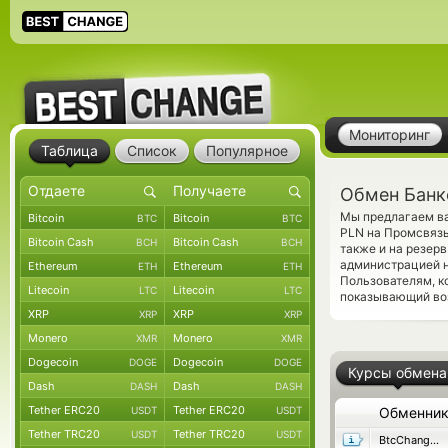
Мониторинг
Таблица
Список
Популярное
Обмен Банк
Мы предлагаем ва
Bitcoin
Bitcoin
BTC
BTC
PLN на Промсвязь
Bitcoin Cash
Bitcoin Cash
BCH
BCH
также и на резер
администрацией н
Ethereum
Ethereum
ETH
ETH
Пользователям, к
Litecoin
Litecoin
LTC
LTC
показывающий во
XRP
XRP
XRP
XRP
Monero
Monero
XMR
XMR
Dogecoin
Dogecoin
DOGE
DOGE
Курсы обмена
Dash
Dash
DASH
DASH
Tether ERC20
Tether ERC20
USDT
USDT
Обменни
Tether TRC20
Tether TRC20
USDT
USDT
BtcChange24