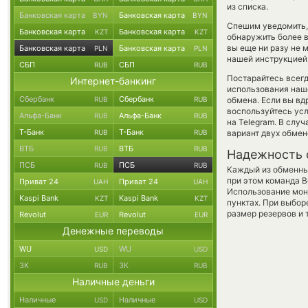
из списка.
Банковская карта
Банковская карта
BYN
BYN
Спешим уведомить,
Банковская карта
Банковская карта
KZT
KZT
обнаружить более 
вы еще ни разу не 
Банковская карта
Банковская карта
PLN
PLN
нашей инструкцией 
СБП
СБП
RUB
RUB
Постарайтесь всег
Интернет-банкинг
использования наше
Сбербанк
Сбербанк
RUB
RUB
обмена. Если вы вд
воспользуйтесь ус
Альфа-Банк
Альфа-Банк
RUB
RUB
на Telegram. В слу
Т-Банк
Т-Банк
RUB
RUB
вариант двух обмен
ВТБ
ВТБ
RUB
RUB
Надежность 
ПСБ
ПСБ
RUB
RUB
Каждый из обменны
при этом команда 
Приват 24
Приват 24
UAH
UAH
Использование мон
Kaspi Bank
Kaspi Bank
KZT
KZT
пунктах. При выбор
размер резервов и 
Revolut
Revolut
EUR
EUR
Денежные переводы
WU
WU
USD
USD
ЗК
ЗК
RUB
RUB
Наличные деньги
Наличные
Наличные
USD
USD