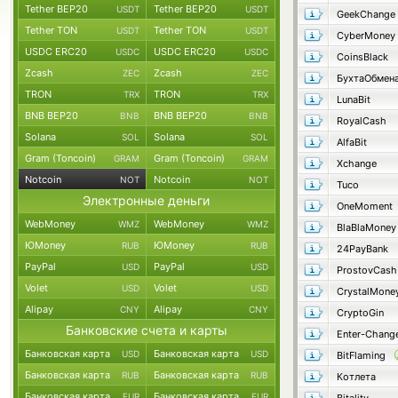
Tether BEP20
Tether BEP20
USDT
USDT
GeekChange
Tether TON
Tether TON
USDT
USDT
CyberMoney
USDC ERC20
USDC ERC20
USDC
USDC
CoinsBlack
Zcash
Zcash
ZEC
ZEC
БухтаОбмен
TRON
TRON
TRX
TRX
LunaBit
BNB BEP20
BNB BEP20
BNB
BNB
RoyalCash
Solana
Solana
SOL
SOL
AlfaBit
Gram (Toncoin)
Gram (Toncoin)
GRAM
GRAM
Xchange
Notcoin
Notcoin
NOT
NOT
Tuco
Электронные деньги
OneMoment
WebMoney
WebMoney
WMZ
WMZ
BlaBlaMoney
ЮMoney
ЮMoney
RUB
RUB
24PayBank
PayPal
PayPal
USD
USD
ProstovCash
Volet
Volet
USD
USD
CrystalMone
Alipay
Alipay
CNY
CNY
CryptoGin
Банковские счета и карты
Enter-Chang
Банковская карта
Банковская карта
USD
USD
BitFlaming
Банковская карта
Банковская карта
RUB
RUB
Котлета
Банковская карта
Банковская карта
EUR
EUR