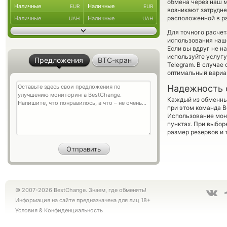
обмена через наш м
Наличные
Наличные
EUR
EUR
возникают затрудне
расположенной в ра
Наличные
Наличные
UAH
UAH
Для точного расчет
использования наше
Если вы вдруг не н
используйте услуг
Предложения
BTC-кран
Telegram. В случае
оптимальный вариан
Надежность 
Каждый из обменны
при этом команда 
Использование мон
пунктах. При выбор
размер резервов и 
© 2007-2026 BestChange. Знаем, где обменять!
Информация на сайте предназначена для лиц 18+
Условия
&
Конфиденциальность