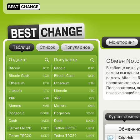
Мониторинг
Таблица
Список
Популярное
Обмен Notc
В таблице ниже у
Bitcoin
Bitcoin
BTC
BTC
самым выгодным к
Bitcoin Cash
Bitcoin Cash
BCH
BCH
валюты Alfaclick
представителями
Ethereum
Ethereum
ETH
ETH
Пользователям, 
Litecoin
Litecoin
LTC
LTC
показывающий все
XRP
XRP
XRP
XRP
Monero
Monero
XMR
XMR
Dogecoin
Dogecoin
DOGE
DOGE
Курсы обмена
Dash
Dash
DASH
DASH
Tether ERC20
Tether ERC20
USDT
USDT
Обменни
Tether TRC20
Tether TRC20
USDT
USDT
CriptHub