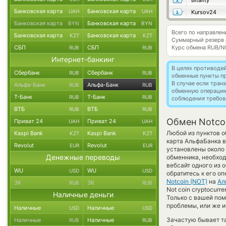
Bitality
Банковская карта
Банковская карта
UAH
UAH
Kursov24
Банковская карта
Банковская карта
BYN
BYN
Всего по направлен
Банковская карта
Банковская карта
KZT
KZT
Суммарный резерв
СБП
СБП
Курс обмена
RUB/N
RUB
RUB
Интернет-банкинг
В целях противоде
Сбербанк
Сбербанк
RUB
RUB
обменные пункты п
В случае если тра
Альфа-Банк
Альфа-Банк
RUB
RUB
обменную операци
Т-Банк
Т-Банк
RUB
RUB
соблюдения требов
ВТБ
ВТБ
RUB
RUB
Обмен Notcoi
Приват 24
Приват 24
UAH
UAH
Любой из пунктов о
Kaspi Bank
Kaspi Bank
KZT
KZT
карта АльфаБанка в
Revolut
Revolut
EUR
EUR
установлены около 
Денежные переводы
обменника, необход
вебсайт одного из
WU
WU
USD
USD
обратитесь к его о
Notcoin (NOT)
на
Ал
ЗК
ЗК
RUB
RUB
Not coin cryptocurr
Наличные деньги
Только с вашей по
проблемы, или же и
Наличные
Наличные
USD
USD
Зачастую бывает т
Наличные
Наличные
RUB
RUB