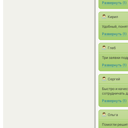
Развернуть
(
1
)
Кирил
Удобный, понят
Развернуть
(
1
)
Глеб
Три заявки под
Развернуть
(
1
)
Сергей
Быстро и качес
сотрудничать 
Развернуть
(
1
)
Ольга
Помогли решить