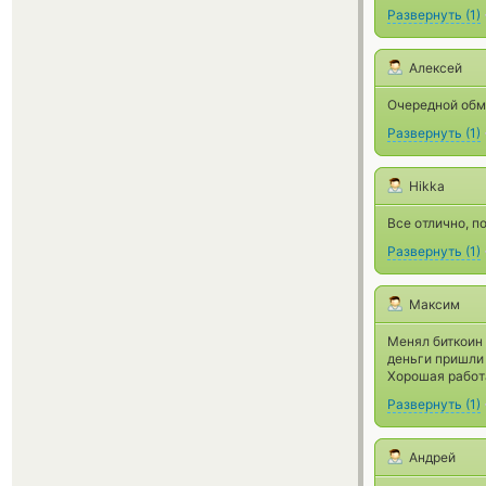
Развернуть
(
1
)
Алексей
Очередной обм
Развернуть
(
1
)
Hikka
Все отлично, п
Развернуть
(
1
)
Максим
Менял биткоин 
деньги пришли 
Хорошая работа
Развернуть
(
1
)
Андрей