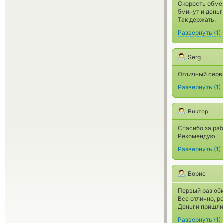
Скорость обме
5минут и деньг
Так держать.
Развернуть
(
1
)
Serg
Отличный серви
Развернуть
(
1
)
Виктор
Спасибо за раб
Рекомендую.
Развернуть
(
1
)
Борис
Первый раз об
Все отлично, р
Деньги пришли 
Развернуть
(
1
)