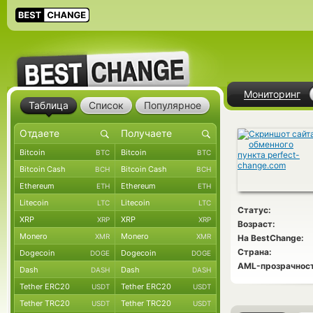
Мониторинг
Таблица
Список
Популярное
Bitcoin
Bitcoin
BTC
BTC
Bitcoin Cash
Bitcoin Cash
BCH
BCH
Ethereum
Ethereum
ETH
ETH
Litecoin
Litecoin
LTC
LTC
Статус:
XRP
XRP
XRP
XRP
Возраст:
Monero
Monero
XMR
XMR
На BestChange:
Страна:
Dogecoin
Dogecoin
DOGE
DOGE
AML-прозрачност
Dash
Dash
DASH
DASH
Tether ERC20
Tether ERC20
USDT
USDT
Tether TRC20
Tether TRC20
USDT
USDT