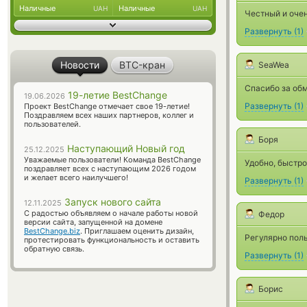
Наличные
Наличные
UAH
UAH
Честный и оче
Развернуть
(
1
)
Новости
BTC-кран
SeaWea
Спасибо за обм
19-летие BestChange
19.06.2026
Развернуть
(
1
)
Проект BestChange отмечает свое 19-летие!
Поздравляем всех наших партнеров, коллег и
пользователей.
Боря
Наступающий Новый год
25.12.2025
Уважаемые пользователи! Команда BestChange
Удобно, быстро
поздравляет всех с наступающим 2026 годом
и желает всего наилучшего!
Развернуть
(
1
)
Запуск нового сайта
12.11.2025
С радостью объявляем о начале работы новой
Федор
версии сайта, запущенной на домене
BestChange.biz
. Приглашаем оценить дизайн,
Регулярно пол
протестировать функциональность и оставить
обратную связь.
Развернуть
(
1
)
Борис