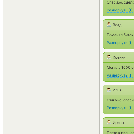
Спасибо, сделк
Развернуть
(
1
)
Влад
Поменял биток 
Развернуть
(
1
)
Ксения
Меняла 1000 us
Развернуть
(
1
)
Илья
Отлично. спаси
Развернуть
(
1
)
Ирина
Платеж прошел