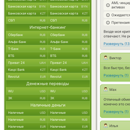
AML-инцид
Банковская карта
Банковская карта
BYN
BYN
активах
Банковская карта
Банковская карта
KZT
KZT
Ожидается
СБП
СБП
RUB
RUB
Претензия
Интернет-банкинг
Везде моя крип
Сбербанк
Сбербанк
RUB
RUB
отвечают. Не р
Альфа-Банк
Альфа-Банк
RUB
RUB
Развернуть
(
13
Т-Банк
Т-Банк
RUB
RUB
ВТБ
ВТБ
RUB
RUB
Виктор
Приват 24
Приват 24
UAH
UAH
Все быстро, бе
Kaspi Bank
Kaspi Bank
KZT
KZT
Развернуть
(
1
)
Revolut
Revolut
EUR
EUR
Денежные переводы
Max
WU
WU
USD
USD
ЗК
ЗК
RUB
RUB
Отличный обмен
конечно это ск
Наличные деньги
Развернуть
(
1
)
Наличные
Наличные
USD
USD
Наличные
Наличные
RUB
RUB
Илья
Наличные
Наличные
EUR
EUR