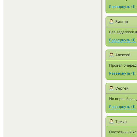
Развернуть
(
1
)
Виктор
Без задержек и
Развернуть
(
1
)
Алексей
Провел очередн
Развернуть
(
1
)
Сергей
Не первый раз 
Развернуть
(
1
)
Тимур
Постоянный кли