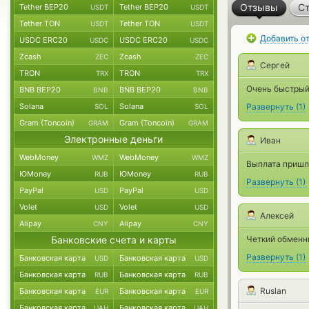
Отзывы
Ст
Tether BEP20
Tether BEP20
USDT
USDT
Tether TON
Tether TON
USDT
USDT
Добавить о
USDC ERC20
USDC ERC20
USDC
USDC
Zcash
Zcash
ZEC
ZEC
Сергей
TRON
TRON
TRX
TRX
Очень быстрый 
BNB BEP20
BNB BEP20
BNB
BNB
Solana
Solana
Развернуть
(
1
)
SOL
SOL
Gram (Toncoin)
Gram (Toncoin)
GRAM
GRAM
Электронные деньги
Иван
WebMoney
WebMoney
WMZ
WMZ
Выплата пришла
ЮMoney
ЮMoney
RUB
RUB
Развернуть
(
1
)
PayPal
PayPal
USD
USD
Volet
Volet
USD
USD
Алексей
Alipay
Alipay
CNY
CNY
Банковские счета и карты
Четкий обменни
Развернуть
(
1
)
Банковская карта
Банковская карта
USD
USD
Банковская карта
Банковская карта
RUB
RUB
Ruslan
Банковская карта
Банковская карта
EUR
EUR
Банковская карта
Банковская карта
UAH
UAH