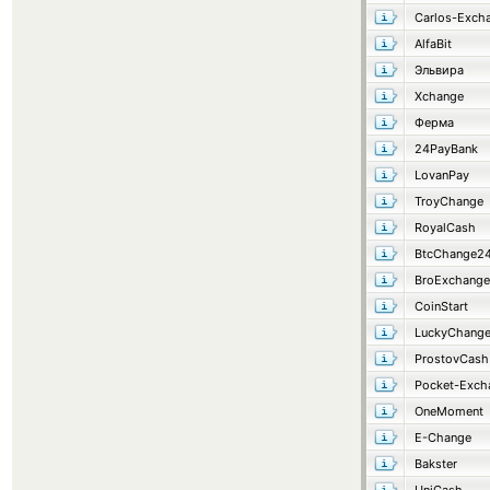
Carlos-Exch
AlfaBit
Эльвира
Xchange
Ферма
24PayBank
LovanPay
TroyChange
RoyalCash
BtcChange2
BroExchange
CoinStart
LuckyChang
ProstovCash
Pocket-Exch
OneMoment
E-Change
Bakster