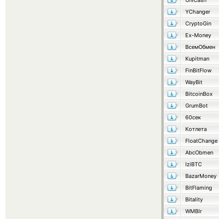
UniCash
YChanger
CryptoGin
Ex-Money
ВсемОбмен
Kupitman
FinBitFlow
WayBit
BitcoinBox
GrumBot
60сек
Котлета
FloatChange
AbcObmen
IziBTC
BazarMoney
BitFlaming
Bitality
WMBlr