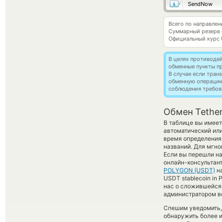
SendNow
Всего по направле
Суммарный резерв
Официальный курс
В целях противоде
обменные пункты п
В случае если тра
обменную операци
соблюдения требов
Обмен Tethe
В таблице вы имеет
автоматический или
время определения 
названий. Для мгно
Если вы перешли на
онлайн-консультант
POLYGON (USDT)
н
USDT stablecoin in
нас о сложившейся
администратором ве
Спешим уведомить,
обнаружить более