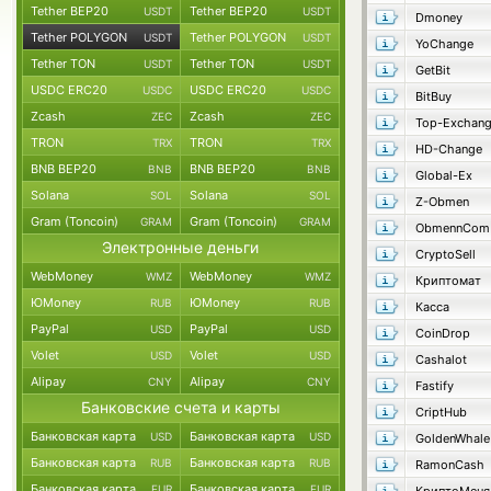
Tether BEP20
Tether BEP20
USDT
USDT
Dmoney
Tether POLYGON
Tether POLYGON
USDT
USDT
YoChange
Tether TON
Tether TON
USDT
USDT
GetBit
USDC ERC20
USDC ERC20
USDC
USDC
BitBuy
Zcash
Zcash
ZEC
ZEC
Top-Exchan
TRON
TRON
TRX
TRX
HD-Change
BNB BEP20
BNB BEP20
BNB
BNB
Global-Ex
Solana
Solana
SOL
SOL
Z-Obmen
Gram (Toncoin)
Gram (Toncoin)
GRAM
GRAM
ObmennCom
Электронные деньги
CryptoSell
WebMoney
WebMoney
WMZ
WMZ
Криптомат
ЮMoney
ЮMoney
RUB
RUB
Касса
PayPal
PayPal
USD
USD
CoinDrop
Volet
Volet
USD
USD
Cashalot
Alipay
Alipay
CNY
CNY
Fastify
Банковские счета и карты
CriptHub
Банковская карта
Банковская карта
USD
USD
GoldenWhale
Банковская карта
Банковская карта
RUB
RUB
RamonCash
Банковская карта
Банковская карта
EUR
EUR