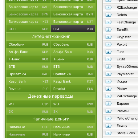
КриптоМеня
Банковская карта
Банковская карта
UAH
UAH
R2Exchange
Банковская карта
Банковская карта
BYN
BYN
Delets
Банковская карта
Банковская карта
KZT
KZT
FastChange
СБП
СБП
RUB
RUB
EuroBit
Интернет-банкинг
Crypster
Сбербанк
Сбербанк
Paxbit
RUB
RUB
Альфа-Банк
Альфа-Банк
Tuco
RUB
RUB
Т-Банк
Т-Банк
ExBit
RUB
RUB
ВТБ
ВТБ
БухтаОбмен
RUB
RUB
Приват 24
Приват 24
PayMarket
UAH
UAH
Kaspi Bank
Kaspi Bank
Искра
KZT
KZT
Revolut
Revolut
Platov
EUR
EUR
Денежные переводы
24Exchange
Даркен
WU
WU
USD
USD
Размен
ЗК
ЗК
RUB
RUB
Наличные деньги
YellowChang
Exway
Наличные
Наличные
USD
USD
StoreBucks
Наличные
Наличные
RUB
RUB