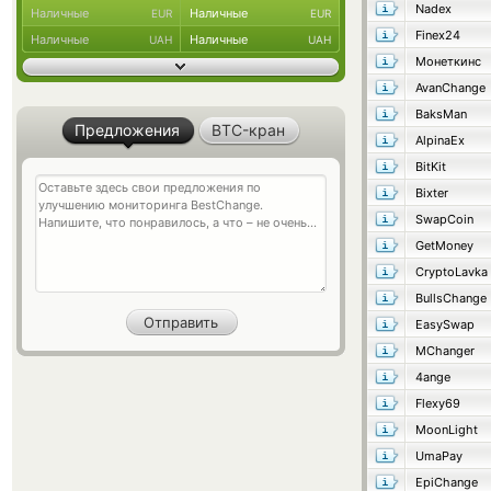
Nadex
Наличные
Наличные
EUR
EUR
Finex24
Наличные
Наличные
UAH
UAH
Монеткинс
AvanChange
BaksMan
Предложения
BTC-кран
AlpinaEx
BitKit
Bixter
SwapCoin
GetMoney
CryptoLavka
BullsChange
EasySwap
MChanger
4ange
Flexy69
MoonLight
UmaPay
EpiChange