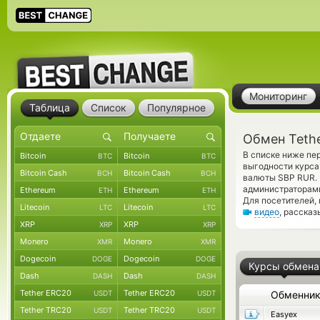
Мониторинг
Таблица
Список
Популярное
Обмен Teth
В списке ниже пе
Bitcoin
Bitcoin
BTC
BTC
выгодности курса
Bitcoin Cash
Bitcoin Cash
BCH
BCH
валюты SBP RUR. 
администраторам
Ethereum
Ethereum
ETH
ETH
Для посетителей,
Litecoin
Litecoin
LTC
LTC
видео
, расска
XRP
XRP
XRP
XRP
Monero
Monero
XMR
XMR
Dogecoin
Dogecoin
DOGE
DOGE
Курсы обмена
Dash
Dash
DASH
DASH
Tether ERC20
Tether ERC20
USDT
USDT
Обменни
Tether TRC20
Tether TRC20
USDT
USDT
Easyex