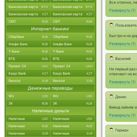
Все отлично, п
Банковская карта
Банковская карта
BYN
BYN
Развернуть
(
1
)
Банковская карта
Банковская карта
KZT
KZT
СБП
СБП
RUB
RUB
Пользовате
Интернет-банкинг
Быстро и не до
Сбербанк
Сбербанк
RUB
RUB
Развернуть
(
1
)
Альфа-Банк
Альфа-Банк
RUB
RUB
Т-Банк
Т-Банк
RUB
RUB
Василий
ВТБ
ВТБ
RUB
RUB
Приват 24
Приват 24
UAH
UAH
Не первый раз 
Kaspi Bank
Kaspi Bank
KZT
KZT
отвечают на в
Revolut
Revolut
EUR
EUR
Развернуть
(
1
)
Денежные переводы
WU
WU
USD
USD
Денис
ЗК
ЗК
RUB
RUB
Вивод зайняв х
Наличные деньги
Развернуть
(
1
)
Наличные
Наличные
USD
USD
Наличные
Наличные
RUB
RUB
Герман
Наличные
Наличные
EUR
EUR