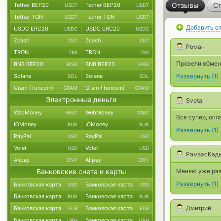
Отзывы
Ст
Tether BEP20
Tether BEP20
USDT
USDT
Tether TON
Tether TON
USDT
USDT
Добавить о
USDC ERC20
USDC ERC20
USDC
USDC
Zcash
Zcash
ZEC
ZEC
Роман
TRON
TRON
TRX
TRX
Провели обмен,
BNB BEP20
BNB BEP20
BNB
BNB
Solana
Solana
Развернуть
(
1
)
SOL
SOL
Gram (Toncoin)
Gram (Toncoin)
GRAM
GRAM
Электронные деньги
Sveta
WebMoney
WebMoney
WMZ
WMZ
Все супер, опл
ЮMoney
ЮMoney
RUB
RUB
Развернуть
(
1
)
PayPal
PayPal
USD
USD
Volet
Volet
USD
USD
РамзэсКад
Alipay
Alipay
CNY
CNY
Банковские счета и карты
Меняю уже раз 
Развернуть
(
1
)
Банковская карта
Банковская карта
USD
USD
Банковская карта
Банковская карта
RUB
RUB
Дмитрий
Банковская карта
Банковская карта
EUR
EUR
Банковская карта
Банковская карта
UAH
UAH