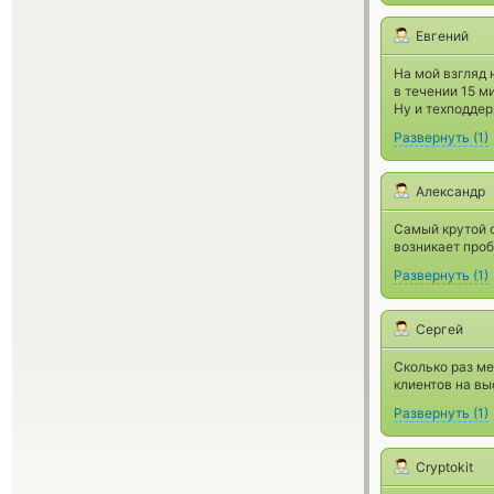
Евгений
На мой взгляд
в течении 15 м
Ну и техподдер
Развернуть
(
1
)
Александр
Самый крутой о
возникает проб
Развернуть
(
1
)
Сергей
Сколько раз ме
клиентов на в
Развернуть
(
1
)
Cryptokit