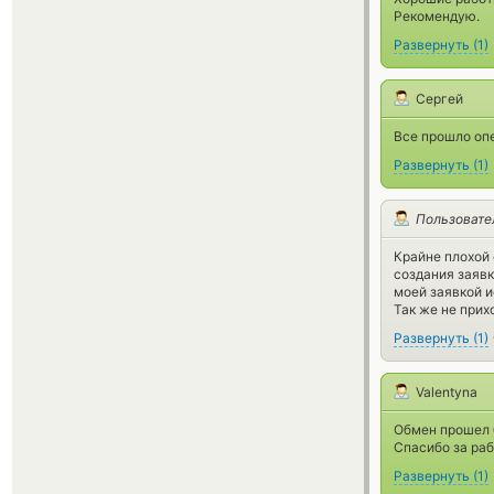
Рекомендую.
Развернуть
(
1
)
Сергей
Все прошло оп
Развернуть
(
1
)
Пользовате
Крайне плохой 
создания заявк
моей заявкой и
Так же не прих
Развернуть
(
1
)
Valentyna
Обмен прошел 
Спасибо за раб
Развернуть
(
1
)