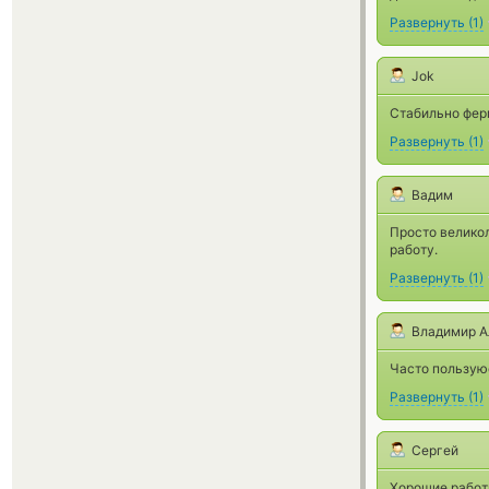
Развернуть
(
1
)
Jok
Стабильно ферм
Развернуть
(
1
)
Вадим
Просто великол
работу.
Развернуть
(
1
)
Владимир А
Часто пользую
Развернуть
(
1
)
Сергей
Хорошие работн