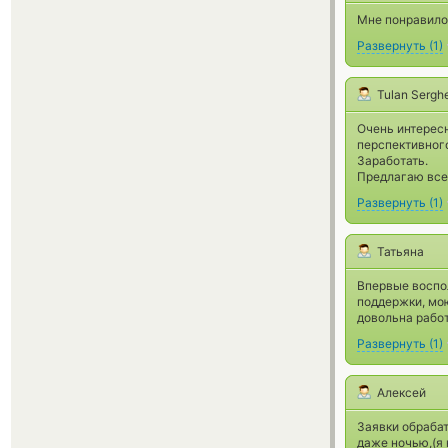
Мне понравилос
Развернуть
(
1
)
Tulan Sergh
Очень интересн
перспективного
Заработать.
Предлагаю все
Развернуть
(
1
)
Татьяна
Впервые воспо
поддержки, мою
довольна работ
Развернуть
(
1
)
Алексей
Заявки обрабат
даже ночью,(я 