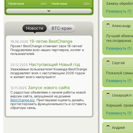
Заявку обработ
Наличные
Наличные
UAH
UAH
Развернуть
(
1
)
Александр
Новости
BTC-кран
Лучший обмени
тех.потдержка.
19-летие BestChange
19.06.2026
Проект BestChange отмечает свое 19-летие!
Развернуть
(
1
)
Поздравляем всех наших партнеров, коллег и
пользователей.
Сергей
Наступающий Новый год
25.12.2025
Уважаемые пользователи! Команда BestChange
Пожалуй самый
поздравляет всех с наступающим 2026 годом
и желает всего наилучшего!
Развернуть
(
1
)
Запуск нового сайта
12.11.2025
С радостью объявляем о начале работы новой
Uasapupkin
версии сайта, запущенной на домене
BestChange.biz
. Приглашаем оценить дизайн,
протестировать функциональность и оставить
Хороший .пров
обратную связь.
Развернуть
(
1
)
Андрей