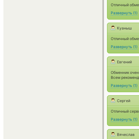
Отличный обме
Развернуть
(
1
)
Куаныш
Отличный обмен
Развернуть
(
1
)
Евгений
Обменник очень
Всем рекомен
Развернуть
(
1
)
Сергей
Отличный серви
Развернуть
(
1
)
Вячеслав