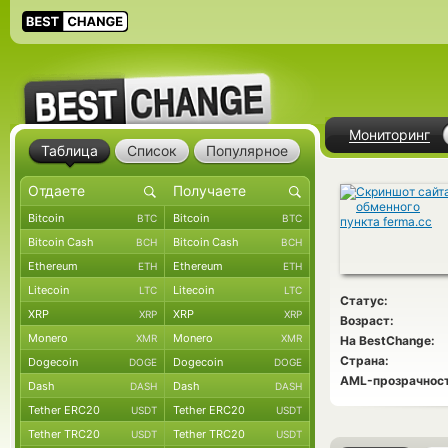
Мониторинг
Таблица
Список
Популярное
Bitcoin
Bitcoin
BTC
BTC
Bitcoin Cash
Bitcoin Cash
BCH
BCH
Ethereum
Ethereum
ETH
ETH
Litecoin
Litecoin
LTC
LTC
Статус:
XRP
XRP
XRP
XRP
Возраст:
Monero
Monero
XMR
XMR
На BestChange:
Страна:
Dogecoin
Dogecoin
DOGE
DOGE
AML-прозрачност
Dash
Dash
DASH
DASH
Tether ERC20
Tether ERC20
USDT
USDT
Tether TRC20
Tether TRC20
USDT
USDT