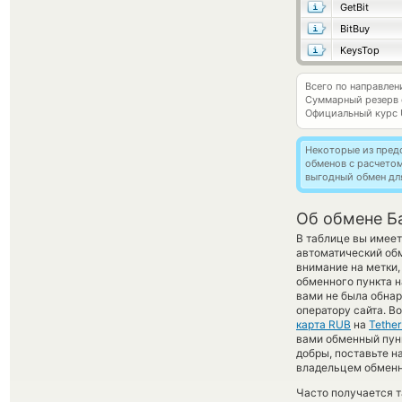
GetBit
BitBuy
KeysTop
Всего по направле
Суммарный резерв
Официальный курс
Некоторые из пред
обменов с расчето
выгодный обмен дл
Об обмене Ба
В таблице вы имеет
автоматический об
внимание на метки,
обменного пункта н
вами не была обна
оператору сайта. В
карта RUB
на
Tethe
вами обменный пункт
добры, поставьте н
владельцем обменни
Часто получается т