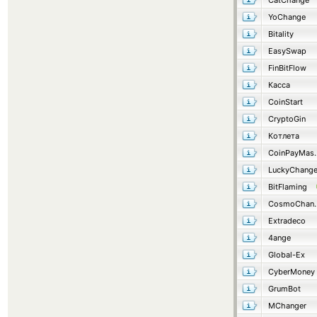
CatChange
YoChange
Bitality
EasySwap
FinBitFlow
Касса
CoinStart
CryptoGin
Котлета
CoinP
LuckyChang
BitFlaming
Cosmo
Extradeco
4ange
Global-Ex
CyberMoney
GrumBot
MChanger