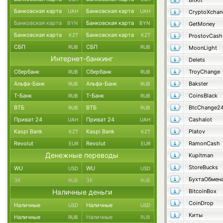
BitKit
Банковская карта
Банковская карта
UAH
UAH
CryptoXchan
Банковская карта
Банковская карта
BYN
BYN
GetMoney
Банковская карта
Банковская карта
KZT
KZT
ProstovCash
СБП
СБП
RUB
RUB
MoonLight
Интернет-банкинг
Delets
Сбербанк
Сбербанк
TroyChange
RUB
RUB
Альфа-Банк
Альфа-Банк
Bakster
RUB
RUB
Т-Банк
Т-Банк
CoinsBlack
RUB
RUB
ВТБ
ВТБ
BtcChange2
RUB
RUB
Приват 24
Приват 24
Cashalot
UAH
UAH
Kaspi Bank
Kaspi Bank
Platov
KZT
KZT
Revolut
Revolut
RamonCash
EUR
EUR
Денежные переводы
Kupitman
StoreBucks
WU
WU
USD
USD
БухтаОбмен
ЗК
ЗК
RUB
RUB
Наличные деньги
BitcoinBox
CoinDrop
Наличные
Наличные
USD
USD
Киты
Наличные
Наличные
RUB
RUB