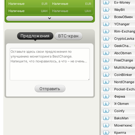
Ex-Money
Наличные
Наличные
EUR
EUR
WayBit
Наличные
Наличные
UAH
UAH
ВсемОбмен
YChanger
Rim-Exchan
Предложения
BTC-кран
CryptoLavka
GeekChange
AbcObmen
FreeChange
MultiXchang
CoinBlinker
NordChange
Pocket-Exch
Ферма
X-Obmen
Coinfy
BaksMan
Монеткинс
Крипта