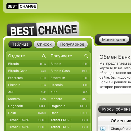
Мониторинг
Таблица
Список
Популярное
Обмен Банко
Мы предлагаем ва
Bitcoin
Bitcoin
BTC
BTC
карта RUB на Tet
Bitcoin Cash
Bitcoin Cash
BCH
BCH
обращая также вн
сайте, были доск
Ethereum
Ethereum
ETH
ETH
Если вы решили в
Litecoin
Litecoin
LTC
LTC
которое расскаже
XRP
XRP
XRP
XRP
Monero
Monero
XMR
XMR
Dogecoin
Dogecoin
DOGE
DOGE
Курсы обмена
Dash
Dash
DASH
DASH
Tether ERC20
Tether ERC20
USDT
USDT
Обменни
Tether TRC20
Tether TRC20
USDT
USDT
ChangeProje