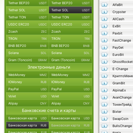
Tether BEP20
Tether BEP20
USDT
USDT
AlfaBit
Tether SOL
Tether SOL
USDT
USDT
Crypster
Tether TON
Tether TON
USDT
USDT
AllCash
USDC ERC20
USDC ERC20
USDC
USDC
ExBit
Zcash
Zcash
ZEC
ZEC
Paxbit
TRON
TRON
TRX
TRX
FastChange
BNB BEP20
BNB BEP20
BNB
BNB
PayGet
Solana
Solana
SOL
SOL
EuroBit
Gram (Toncoin)
Gram (Toncoin)
GRAM
GRAM
GhostRocket
Электронные деньги
E-Change
WebMoney
WebMoney
WMZ
WMZ
КриптоМеня
ЮMoney
ЮMoney
RUB
RUB
GramBit
PayPal
PayPal
USD
USD
AlpinaEx
Volet
Volet
USD
USD
AvanChange
Alipay
Alipay
CNY
CNY
ТокенТрейд
Банковские счета и карты
Bixter
Банковская карта
Банковская карта
USD
USD
SwapCoin
Банковская карта
Банковская карта
RUB
RUB
BullsChange
Банковская карта
Банковская карта
EUR
EUR