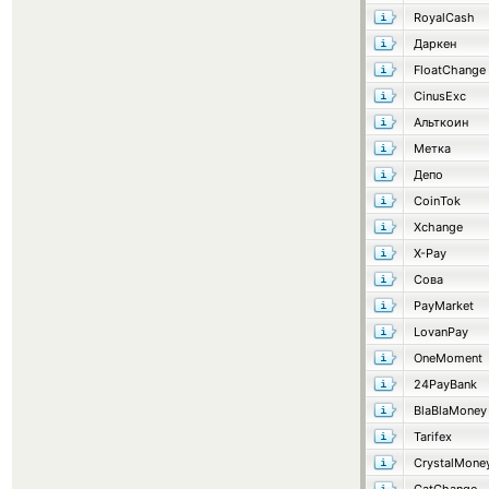
RoyalCash
Даркен
FloatChange
CinusExc
Альткоин
Метка
Депо
CoinTok
Xchange
X-Pay
Сова
PayMarket
LovanPay
OneMoment
24PayBank
BlaBlaMoney
Tarifex
CrystalMone