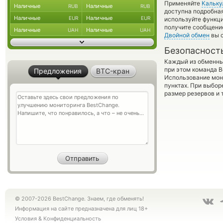
Применяйте
Кальку
Наличные
Наличные
RUB
RUB
доступна подробна
Наличные
Наличные
EUR
EUR
используйте функ
получите сообщение
Наличные
Наличные
UAH
UAH
Двойной обмен
вы с
Безопасност
Каждый из обменны
при этом команда 
Предложения
BTC-кран
Использование мон
пунктах. При выбор
размер резервов и 
© 2007-2026 BestChange. Знаем, где обменять!
Информация на сайте предназначена для лиц 18+
Условия
&
Конфиденциальность