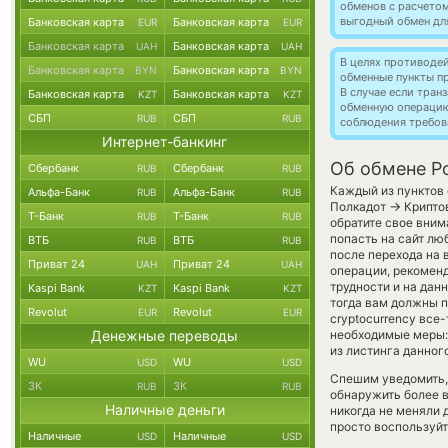
обменов с расчето
выгодный обмен дл
Банковская карта
Банковская карта
EUR
EUR
Банковская карта
Банковская карта
UAH
UAH
В целях противоде
Банковская карта
Банковская карта
BYN
BYN
обменные пункты п
В случае если тра
Банковская карта
Банковская карта
KZT
KZT
обменную операци
СБП
СБП
RUB
RUB
соблюдения требов
Интернет-банкинг
Об обмене Po
Сбербанк
Сбербанк
RUB
RUB
Каждый из пунктов 
Альфа-Банк
Альфа-Банк
RUB
RUB
→
Полкадот
Криптов
Т-Банк
Т-Банк
RUB
RUB
обратите свое вним
попасть на сайт лю
ВТБ
ВТБ
RUB
RUB
после перехода на
Приват 24
Приват 24
UAH
UAH
операции, рекоменд
трудности и на дан
Kaspi Bank
Kaspi Bank
KZT
KZT
тогда вам должны п
Revolut
Revolut
EUR
EUR
cryptocurrency все
Денежные переводы
необходимые меры:
из листинга данног
WU
WU
USD
USD
Спешим уведомить,
ЗК
ЗК
RUB
RUB
обнаружить более 
Наличные деньги
никогда не меняли
просто воспользуйт
Наличные
Наличные
USD
USD