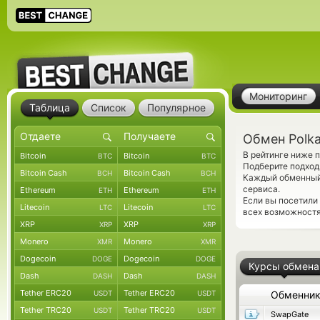
Мониторинг
Таблица
Список
Популярное
Обмен Polka
В рейтинге ниже 
Bitcoin
Bitcoin
BTC
BTC
Подберите подход
Bitcoin Cash
Bitcoin Cash
BCH
BCH
Каждый обменный 
сервиса.
Ethereum
Ethereum
ETH
ETH
Если вы посетили
Litecoin
Litecoin
LTC
LTC
всех возможностях
XRP
XRP
XRP
XRP
Monero
Monero
XMR
XMR
Dogecoin
Dogecoin
DOGE
DOGE
Курсы обмена
Dash
Dash
DASH
DASH
Tether ERC20
Tether ERC20
USDT
USDT
Обменни
Tether TRC20
Tether TRC20
USDT
USDT
SwapGate