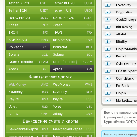
Tether BEP20
Tether BEP20
USDT
USDT
LovanPay
Tether TON
Tether TON
USDT
USDT
CryptoGin
USDC ERC20
USDC ERC20
USDC
USDC
GeekChange
Zcash
Zcash
ZEC
ZEC
BitFlaming
TRON
TRON
TRX
TRX
AlfaBit
BNB BEP20
BNB BEP20
BNB
BNB
Bitality
Polkadot
Polkadot
DOT
DOT
CryptoMonit
Solana
Solana
SOL
SOL
Revbit
Gram (Toncoin)
Gram (Toncoin)
GRAM
GRAM
CyberMoney
Aptos
Aptos
APT
APT
ECashExpert
Электронные деньги
CoinsBlack
WebMoney
WebMoney
WMZ
WMZ
Ex-Bank
ЮMoney
ЮMoney
RUB
RUB
Crypik
PayPal
PayPal
USD
USD
MarketExcha
Volet
Volet
USD
USD
Всего по направлен
Alipay
Alipay
CNY
CNY
Суммарный резерв
Банковские счета и карты
Курс обмена
DOT/A
Банковская карта
Банковская карта
USD
USD
Некоторые из пред
Банковская карта
Банковская карта
RUB
RUB