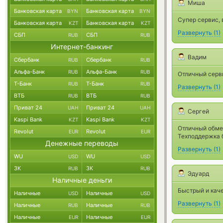
Миша
Банковская карта
Банковская карта
BYN
BYN
Супер сервис, 
Банковская карта
Банковская карта
KZT
KZT
Развернуть
(
1
)
СБП
СБП
RUB
RUB
Интернет-банкинг
Вадим
Сбербанк
Сбербанк
RUB
RUB
Альфа-Банк
Альфа-Банк
RUB
RUB
Отличный серв
Т-Банк
Т-Банк
RUB
RUB
Развернуть
(
1
)
ВТБ
ВТБ
RUB
RUB
Приват 24
Приват 24
UAH
UAH
Сергей
Kaspi Bank
Kaspi Bank
KZT
KZT
Отличный обме
Revolut
Revolut
EUR
EUR
Техподдержка б
Денежные переводы
Развернуть
(
1
)
WU
WU
USD
USD
ЗК
ЗК
RUB
RUB
Эдуард
Наличные деньги
Быстрый и кач
Наличные
Наличные
USD
USD
Развернуть
(
1
)
Наличные
Наличные
RUB
RUB
Наличные
Наличные
EUR
EUR