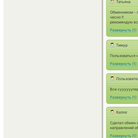
Татьяна
Обменником - п
чесно !!
рекомендую вс
Развернуть
(
1
)
Тимур
Пользоваться н
Развернуть
(
1
)
Пользовате
Все суууууупе
Развернуть
(
1
)
Ratmir
Сделал обмен н
направлений об
Развернуть
(
1
)