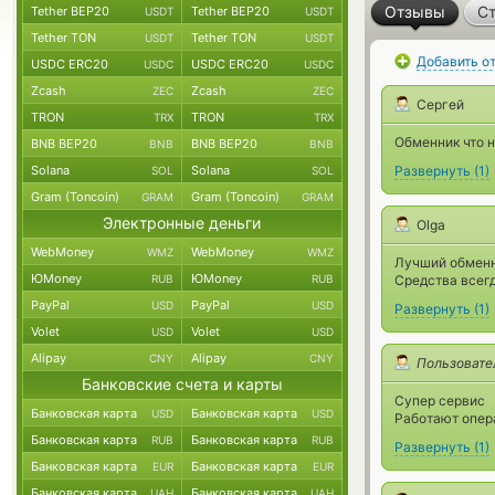
Отзывы
Ст
Tether BEP20
Tether BEP20
USDT
USDT
Tether TON
Tether TON
USDT
USDT
Добавить о
USDC ERC20
USDC ERC20
USDC
USDC
Zcash
Zcash
ZEC
ZEC
Сергей
TRON
TRON
TRX
TRX
Обменник что н
BNB BEP20
BNB BEP20
BNB
BNB
Solana
Solana
Развернуть
(
1
)
SOL
SOL
Gram (Toncoin)
Gram (Toncoin)
GRAM
GRAM
Электронные деньги
Olga
WebMoney
WebMoney
WMZ
WMZ
Лучший обмен
ЮMoney
ЮMoney
RUB
RUB
Средства всег
PayPal
PayPal
USD
USD
Развернуть
(
1
)
Volet
Volet
USD
USD
Alipay
Alipay
CNY
CNY
Пользовате
Банковские счета и карты
Супер сервис
Банковская карта
Банковская карта
USD
USD
Работают опер
Банковская карта
Банковская карта
RUB
RUB
Развернуть
(
1
)
Банковская карта
Банковская карта
EUR
EUR
Банковская карта
Банковская карта
UAH
UAH