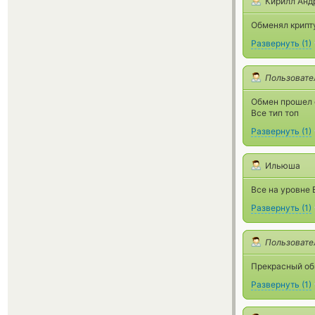
Кирилл Анд
Обменял крипту
Развернуть
(
1
)
Пользовате
Обмен прошел 
Все тип топ
Развернуть
(
1
)
Ильюша
Все на уровне 
Развернуть
(
1
)
Пользовате
Прекрасный об
Развернуть
(
1
)