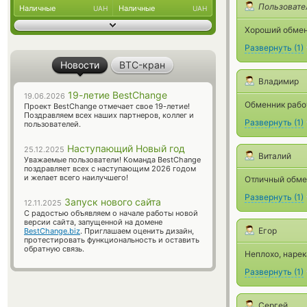
Пользовате
Наличные
Наличные
UAH
UAH
Хороший обме
Развернуть
(
1
)
Новости
BTC-кран
Владимир
19-летие BestChange
19.06.2026
Обменник рабо
Проект BestChange отмечает свое 19-летие!
Поздравляем всех наших партнеров, коллег и
Развернуть
(
1
)
пользователей.
Наступающий Новый год
25.12.2025
Виталий
Уважаемые пользователи! Команда BestChange
поздравляет всех с наступающим 2026 годом
и желает всего наилучшего!
Отличный обмен
Развернуть
(
1
)
Запуск нового сайта
12.11.2025
С радостью объявляем о начале работы новой
версии сайта, запущенной на домене
Егор
BestChange.biz
. Приглашаем оценить дизайн,
протестировать функциональность и оставить
обратную связь.
Неплохо, нарек
Развернуть
(
1
)
Сергей