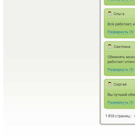
Ольга
Всё работает, 
Развернуть
(
1
)
Светлана
Обменять можн
работает отлич
Развернуть
(
1
)
Сергей
Вы лучший обм
Развернуть
(
1
)
1 819 страниц: