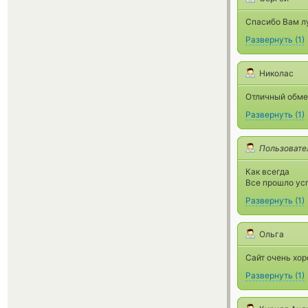
Спасибо Вам л
Развернуть
(
1
)
Николас
Отличный обмен
Развернуть
(
1
)
Пользовате
Как всегда
Все прошло ус
Развернуть
(
1
)
Ольга
Сайт очень хо
Развернуть
(
1
)