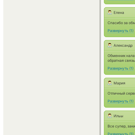
Елена
Спасибо за обм
Развернуть
(
1
)
Александр
Обменник налаж
обратная связь
Развернуть
(
1
)
Мария
Отличный серви
Развернуть
(
1
)
Ильы
Все супер, зак
Развернуть
(
1
)