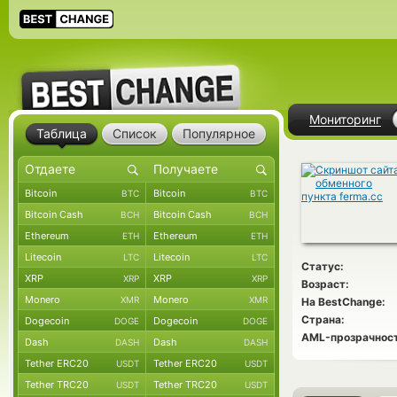
Мониторинг
Таблица
Список
Популярное
Bitcoin
Bitcoin
BTC
BTC
Bitcoin Cash
Bitcoin Cash
BCH
BCH
Ethereum
Ethereum
ETH
ETH
Litecoin
Litecoin
LTC
LTC
Статус:
XRP
XRP
XRP
XRP
Возраст:
Monero
Monero
XMR
XMR
На BestChange:
Страна:
Dogecoin
Dogecoin
DOGE
DOGE
AML-прозрачност
Dash
Dash
DASH
DASH
Tether ERC20
Tether ERC20
USDT
USDT
Tether TRC20
Tether TRC20
USDT
USDT