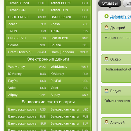
Отзывы
Ст
Tether BEP20
Tether BEP20
USDT
USDT
Tether TON
Tether TON
USDT
USDT
Добавить о
USDC ERC20
USDC ERC20
USDC
USDC
Zcash
Zcash
ZEC
ZEC
Дмитрий
TRON
TRON
TRX
TRX
Менял трон на 
BNB BEP20
BNB BEP20
BNB
BNB
Solana
Solana
SOL
SOL
Gram (Toncoin)
Gram (Toncoin)
GRAM
GRAM
Электронные деньги
Оскар
WebMoney
WebMoney
WMZ
WMZ
Пользовался о
ЮMoney
ЮMoney
RUB
RUB
PayPal
PayPal
USD
USD
Volet
Volet
USD
USD
Вадим
Alipay
Alipay
CNY
CNY
Обмен прошел г
Банковские счета и карты
Банковская карта
Банковская карта
USD
USD
Банковская карта
Банковская карта
RUB
RUB
Алексей
Банковская карта
Банковская карта
EUR
EUR
Банковская карта
Банковская карта
UAH
UAH