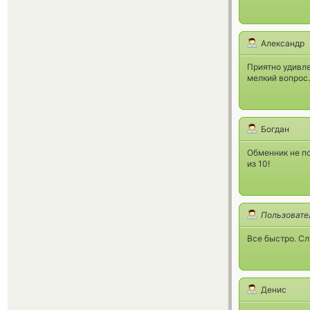
Александр
Приятно удивл
мелкий вопрос.
Богдан
Обменник не по
из 10!
Пользовате
Все быстро. С
Денис