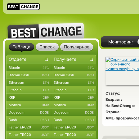
Мониторинг
Таблица
Список
Популярное
Bitcoin
Bitcoin
BTC
BTC
Bitcoin Cash
Bitcoin Cash
BCH
BCH
Ethereum
Ethereum
ETH
ETH
Litecoin
Litecoin
LTC
LTC
Статус:
XRP
XRP
XRP
XRP
Возраст:
Monero
Monero
XMR
XMR
На BestChange:
Страна:
Dogecoin
Dogecoin
DOGE
DOGE
AML-прозрачност
Dash
Dash
DASH
DASH
Tether ERC20
Tether ERC20
USDT
USDT
Tether TRC20
Tether TRC20
USDT
USDT