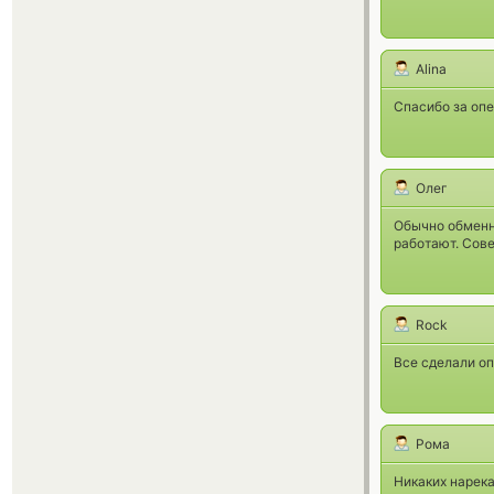
Alina
Спасибо за оп
Олег
Обычно обменни
работают. Сов
Rock
Все сделали оп
Рома
Никаких нарека