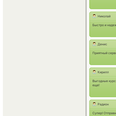
Николай
Быстро и надеж
Денис
Приятный серв
Кирилл
Выгодные курсы
еще!
Радион
Супер! Отправи