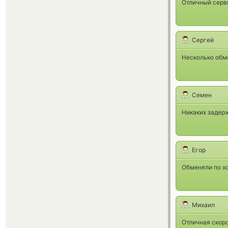
Отличный серви
Сергей
Несколько обм
Семен
Никаких задерж
Егор
Обменяли по хо
Михаил
Отличная скор