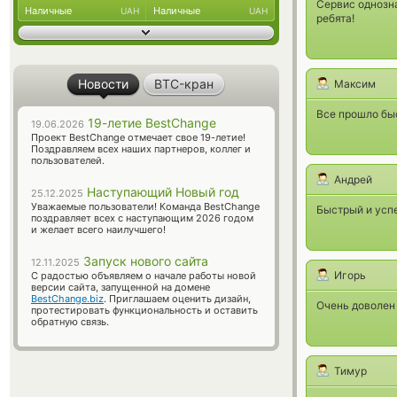
Сервис однозна
Наличные
Наличные
UAH
UAH
ребята!
Новости
BTC-кран
Максим
Все прошло быс
19-летие BestChange
19.06.2026
Проект BestChange отмечает свое 19-летие!
Поздравляем всех наших партнеров, коллег и
пользователей.
Андрей
Наступающий Новый год
25.12.2025
Уважаемые пользователи! Команда BestChange
Быстрый и усп
поздравляет всех с наступающим 2026 годом
и желает всего наилучшего!
Запуск нового сайта
12.11.2025
Игорь
С радостью объявляем о начале работы новой
версии сайта, запущенной на домене
BestChange.biz
. Приглашаем оценить дизайн,
Очень доволен 
протестировать функциональность и оставить
обратную связь.
Тимур