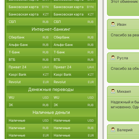
Этот обменник 
Банковская карта
Банковская карта
BYN
BYN
Банковская карта
Банковская карта
KZT
KZT
СБП
СБП
RUB
RUB
Иван
Интернет-банкинг
Спасибо за ре
Сбербанк
Сбербанк
RUB
RUB
Альфа-Банк
Альфа-Банк
RUB
RUB
Т-Банк
Т-Банк
RUB
RUB
Русла
ВТБ
ВТБ
RUB
RUB
Приват 24
Приват 24
UAH
UAH
Спасибо за обм
Kaspi Bank
Kaspi Bank
KZT
KZT
Revolut
Revolut
EUR
EUR
Денежные переводы
Михаил
WU
WU
USD
USD
Надежный и быс
ЗК
ЗК
RUB
RUB
мгновенно. Од
Наличные деньги
Наличные
Наличные
USD
USD
Наличные
Наличные
RUB
RUB
Валерий
Наличные
Наличные
EUR
EUR