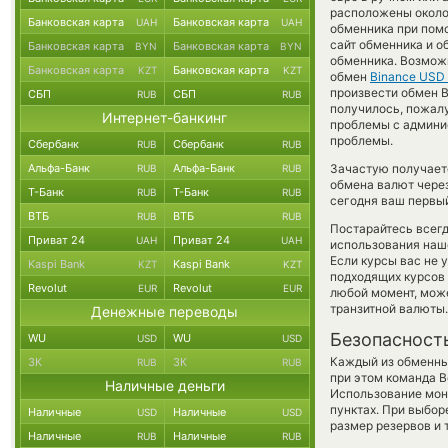
расположены около 
Банковская карта
Банковская карта
UAH
UAH
обменника при помо
сайт обменника и о
Банковская карта
Банковская карта
BYN
BYN
обменника. Возможн
Банковская карта
Банковская карта
KZT
KZT
обмен
Binance USD
произвести обмен B
СБП
СБП
RUB
RUB
получилось, пожалу
Интернет-банкинг
проблемы с админис
проблемы.
Сбербанк
Сбербанк
RUB
RUB
Альфа-Банк
Альфа-Банк
Зачастую получает
RUB
RUB
обмена валют через
Т-Банк
Т-Банк
RUB
RUB
сегодня ваш первый
ВТБ
ВТБ
RUB
RUB
Постарайтесь всег
Приват 24
Приват 24
UAH
UAH
использования наше
Если курсы вас не 
Kaspi Bank
Kaspi Bank
KZT
KZT
подходящих курсов 
Revolut
Revolut
EUR
EUR
любой момент, мож
транзитной валюты.
Денежные переводы
Безопасност
WU
WU
USD
USD
Каждый из обменны
ЗК
ЗК
RUB
RUB
при этом команда 
Наличные деньги
Использование мон
пунктах. При выбор
Наличные
Наличные
USD
USD
размер резервов и 
Наличные
Наличные
RUB
RUB