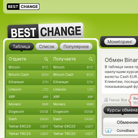
Мониторинг
Таблица
Список
Популярное
Обмен Bina
В таблице ниже п
Bitcoin
Bitcoin
BTC
BTC
наилучшим курсам
Bitcoin Cash
Bitcoin Cash
BCH
BCH
валюты Cash EUR.
Клиентам, посещ
Ethereum
Ethereum
ETH
ETH
показывающий фун
Litecoin
Litecoin
LTC
LTC
XRP
XRP
XRP
XRP
Вы
Город:
Все
Мо
Monero
Monero
XMR
XMR
Курсы обмена
Dogecoin
Dogecoin
DOGE
DOGE
Dash
Dash
DASH
DASH
Обменни
Tether ERC20
Tether ERC20
USDT
USDT
CoinsBlack
Tether TRC20
Tether TRC20
USDT
USDT