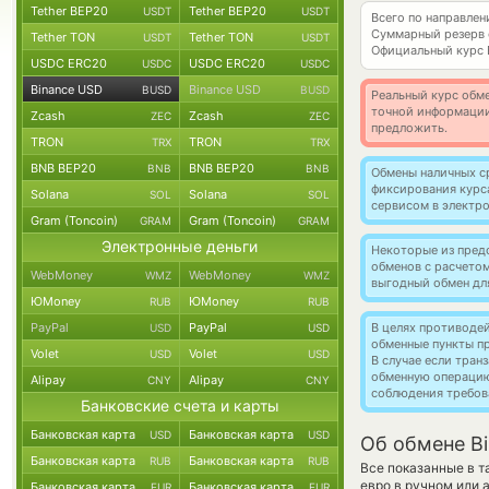
Tether BEP20
Tether BEP20
USDT
USDT
Всего по направлен
Суммарный резерв
Tether TON
Tether TON
USDT
USDT
Официальный курс
USDC ERC20
USDC ERC20
USDC
USDC
Binance USD
Binance USD
BUSD
BUSD
Реальный курс обме
точной информации
Zcash
Zcash
ZEC
ZEC
предложить.
TRON
TRON
TRX
TRX
BNB BEP20
BNB BEP20
BNB
BNB
Обмены наличных с
фиксирования курс
Solana
Solana
SOL
SOL
сервисом в электр
Gram (Toncoin)
Gram (Toncoin)
GRAM
GRAM
Электронные деньги
Некоторые из пред
обменов с расчето
WebMoney
WebMoney
WMZ
WMZ
выгодный обмен дл
ЮMoney
ЮMoney
RUB
RUB
PayPal
PayPal
В целях противоде
USD
USD
обменные пункты п
Volet
Volet
USD
USD
В случае если тра
обменную операци
Alipay
Alipay
CNY
CNY
соблюдения требов
Банковские счета и карты
Банковская карта
Банковская карта
USD
USD
Об обмене B
Банковская карта
Банковская карта
RUB
RUB
Все показанные в 
евро в ручном или 
Банковская карта
Банковская карта
EUR
EUR