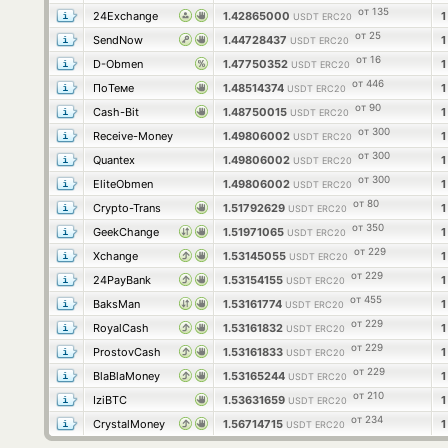
от 135
24Exchange
1.42865000
USDT ERC20
от 25
SendNow
1.44728437
USDT ERC20
от 16
D-Obmen
1.47750352
USDT ERC20
от 446
ПоТеме
1.48514374
USDT ERC20
от 90
Cash-Bit
1.48750015
USDT ERC20
от 300
Receive-Money
1.49806002
USDT ERC20
от 300
Quantex
1.49806002
USDT ERC20
от 300
EliteObmen
1.49806002
USDT ERC20
от 80
Crypto-Trans
1.51792629
USDT ERC20
от 350
GeekChange
1.51971065
USDT ERC20
от 229
Xchange
1.53145055
USDT ERC20
от 229
24PayBank
1.53154155
USDT ERC20
от 455
BaksMan
1.53161774
USDT ERC20
от 229
RoyalCash
1.53161832
USDT ERC20
от 229
ProstovCash
1.53161833
USDT ERC20
от 229
BlaBlaMoney
1.53165244
USDT ERC20
от 210
IziBTC
1.53631659
USDT ERC20
от 234
CrystalMoney
1.56714715
USDT ERC20