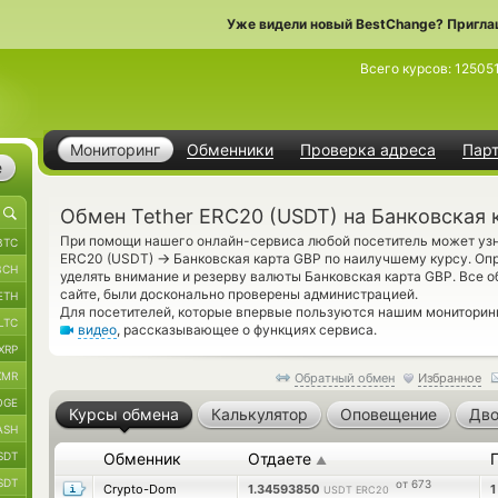
Уже видели новый BestChange? Пригла
Всего курсов:
12505
Мониторинг
Обменники
Проверка адреса
Пар
е
Обмен Tether ERC20 (USDT) на Банковская 
При помощи нашего онлайн-сервиса любой посетитель может узна
BTC
→
ERC20 (USDT)
Банковская карта GBP по наилучшему курсу. Опр
BCH
уделять внимание и резерву валюты Банковская карта GBP. Все 
сайте, были досконально проверены администрацией.
ETH
Для посетителей, которые впервые пользуются нашим мониторин
LTC
видео
, рассказывающее о функциях сервиса.
XRP
XMR
Обратный обмен
Избранное
OGE
Курсы обмена
Калькулятор
Оповещение
Дво
ASH
SDT
Обменник
Отдаете
▲
SDT
от 673
Crypto-Dom
1.34593850
USDT ERC20