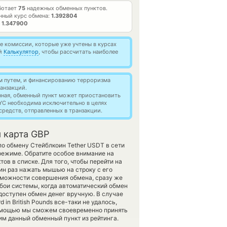
ботает
75
надежных обменных пунктов.
нный курс обмена:
1.392804
т
1.347900
 комиссии, которые уже учтены в курсах
ей
Калькулятор
, чтобы рассчитать наиболее
м путем, и финансированию терроризма
анзакций.
нная, обменный пункт может приостановить
YC необходима исключительно в целях
редств, отправленных в транзакции.
 карта GBP
о обмену Стейблкоин Tether USDT в сети
режиме. Обратите особое внимание на
ов в списке. Для того, чтобы перейти на
ин раз нажать мышью на строку с его
озможности совершения обмена, сразу же
сбои системы, когда автоматический обмен
доступен обмен денег вручную. В случае
 in British Pounds все-таки не удалось,
помощью мы сможем своевременно принять
м данный обменный пункт из рейтинга.