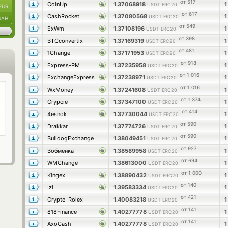
от 517
CoinUp
1.37068918
USDT ERC20
EUR
от 617
CashRocket
1.37080568
USDT ERC20
UAH
от 549
ExWm
1.37108196
USDT ERC20
от 398
BTCconvertix
1.37169319
USDT ERC20
от 481
1Change
1.37171953
USDT ERC20
от 918
Express-PM
1.37235958
USDT ERC20
от 1 016
ExchangeExpress
1.37238971
USDT ERC20
от 1 016
WxMoney
1.37241608
USDT ERC20
от 1 374
Crypcie
1.37347100
USDT ERC20
от 414
4esnok
1.37730044
USDT ERC20
от 590
Drakkar
1.37774726
USDT ERC20
от 590
BulldogExchange
1.38049451
USDT ERC20
от 927
Вобменка
1.38589958
USDT ERC20
от 694
WMChange
1.38613000
USDT ERC20
от 1 000
Kingex
1.38890432
USDT ERC20
от 140
Izi
1.39583334
USDT ERC20
от 421
Crypto-Rolex
1.40083218
USDT ERC20
от 141
818Finance
1.40277778
USDT ERC20
от 141
AxoCash
1.40277778
USDT ERC20