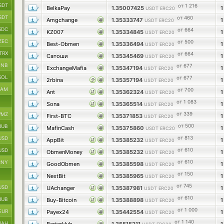
SDT
от 1 216
BelkaPay
1.35007425
USDT ERC20
SDT
от 460
Amgchange
1.35333747
USDT ERC20
SDC
от 664
KZ007
1.35334845
USDT ERC20
ZEC
от 500
Best-Obmen
1.35336494
USDT ERC20
TRX
от 664
Сатоши
1.35345469
USDT ERC20
BNB
от 677
ExchangeMafia
1.35347194
USDT ERC20
SOL
от 677
2rbina
1.35357194
USDT ERC20
RAM
от 700
Ant
1.35362324
USDT ERC20
от 1 083
Sona
1.35365514
USDT ERC20
от 339
MZ
First-BTC
1.35371853
USDT ERC20
от 500
RUB
MafinCash
1.35375860
USDT ERC20
от 813
USD
AppBit
1.35385232
USDT ERC20
от 610
USD
ObmenMoney
1.35385232
USDT ERC20
от 610
CNY
GoodObmen
1.35385598
USDT ERC20
от 150
NextBit
1.35385965
USDT ERC20
от 745
USD
UAchanger
1.35387981
USDT ERC20
от 610
RUB
Buy-Bitcoin
1.35388898
USDT ERC20
от 1 000
EUR
Payex24
1.35442554
USDT ERC20
от 1 140
UAH