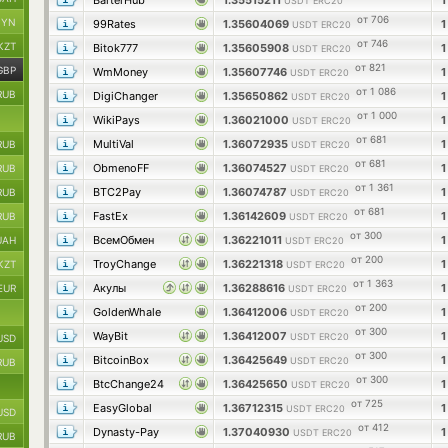
BarterHub
1.35515211
USDT ERC20
от 706
BYN
99Rates
1.35604069
USDT ERC20
от 746
KZT
Bitok777
1.35605908
USDT ERC20
от 821
GBP
WmMoney
1.35607746
USDT ERC20
от 1 086
RUB
DigiChanger
1.35650862
USDT ERC20
от 1 000
WikiPays
1.36021000
USDT ERC20
от 681
MultiVal
1.36072935
RUB
USDT ERC20
от 681
ObmenoFF
1.36074527
RUB
USDT ERC20
от 1 361
BTC2Pay
1.36074787
RUB
USDT ERC20
от 681
FastEx
1.36142609
RUB
USDT ERC20
от 300
ВсемОбмен
1.36221011
UAH
USDT ERC20
от 200
TroyChange
1.36221318
KZT
USDT ERC20
от 1 363
Акулы
1.36288616
EUR
USDT ERC20
от 200
GoldenWhale
1.36412006
USDT ERC20
от 300
WayBit
1.36412007
USDT ERC20
USD
от 300
BitcoinBox
1.36425649
USDT ERC20
RUB
от 300
BtcChange24
1.36425650
USDT ERC20
от 725
EasyGlobal
1.36712315
USDT ERC20
USD
от 412
Dynasty-Pay
1.37040930
USDT ERC20
RUB