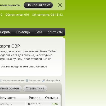
На новый сайт
шаем оценить!
10
Обменников:
616
Обновление:
08:43:43
тнерам
Помощь
FAQ
Контакты
карта GBP
ть, где можно произвести обмен Tether
еделяя сайт для обмена, необходимо
обменные пункты, представленные на
гом, мы предлагаем специальное
Несоответствие
История
Настройка
йной обмен
Статистика
Получаете
Резерв
Отзывы
1
8 876 531
5597
GBP Карта