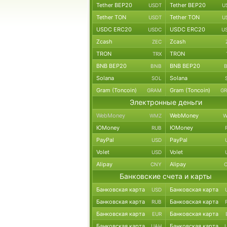
Tether BEP20
Tether BEP20
USDT
U
Tether TON
Tether TON
USDT
U
USDC ERC20
USDC ERC20
USDC
U
Zcash
Zcash
ZEC
TRON
TRON
TRX
BNB BEP20
BNB BEP20
BNB
Solana
Solana
SOL
Gram (Toncoin)
Gram (Toncoin)
GRAM
G
Электронные деньги
WebMoney
WebMoney
WMZ
W
ЮMoney
ЮMoney
RUB
PayPal
PayPal
USD
Volet
Volet
USD
Alipay
Alipay
CNY
Банковские счета и карты
Банковская карта
Банковская карта
USD
Банковская карта
Банковская карта
RUB
Банковская карта
Банковская карта
EUR
Банковская карта
Банковская карта
UAH