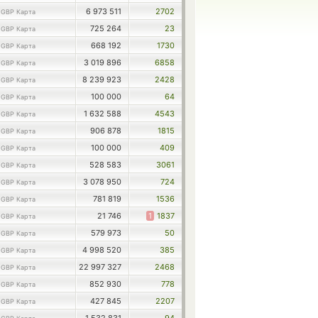
1
6 973 511
2702
GBP Карта
1
725 264
23
GBP Карта
1
668 192
1730
GBP Карта
1
3 019 896
6858
GBP Карта
1
8 239 923
2428
GBP Карта
1
100 000
64
GBP Карта
1
1 632 588
4543
GBP Карта
1
906 878
1815
GBP Карта
1
100 000
409
GBP Карта
1
528 583
3061
GBP Карта
1
3 078 950
724
GBP Карта
1
781 819
1536
GBP Карта
1
21 746
1
1837
GBP Карта
1
579 973
50
GBP Карта
1
4 998 520
385
GBP Карта
1
22 997 327
2468
GBP Карта
1
852 930
778
GBP Карта
1
427 845
2207
GBP Карта