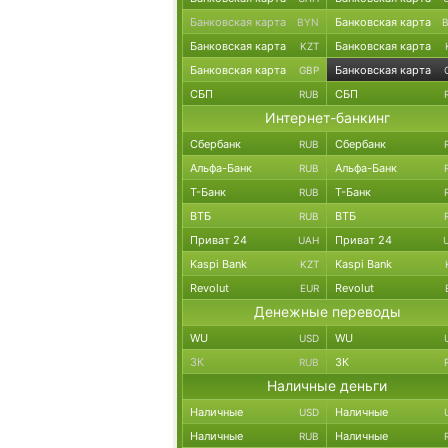
Банковская карта
Банковская карта
BYN
Банковская карта
Банковская карта
KZT
Банковская карта
Банковская карта
GBP
СБП
СБП
RUB
Интернет-банкинг
Сбербанк
Сбербанк
RUB
Альфа-Банк
Альфа-Банк
RUB
Т-Банк
Т-Банк
RUB
ВТБ
ВТБ
RUB
Приват 24
Приват 24
UAH
Kaspi Bank
Kaspi Bank
KZT
Revolut
Revolut
EUR
Денежные переводы
WU
WU
USD
ЗК
ЗК
RUB
Наличные деньги
Наличные
Наличные
USD
Наличные
Наличные
RUB