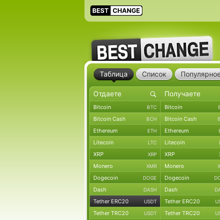
Таблица
Список
Популярно
Bitcoin
Bitcoin
BTC
Bitcoin Cash
Bitcoin Cash
BCH
Ethereum
Ethereum
ETH
Litecoin
Litecoin
LTC
XRP
XRP
XRP
Monero
Monero
XMR
Dogecoin
Dogecoin
DOGE
D
Dash
Dash
DASH
D
Tether ERC20
Tether ERC20
USDT
U
Tether TRC20
Tether TRC20
USDT
U