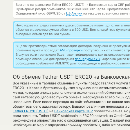
Всего по направлению Tether ERC20 (USDT)
Банковская карта GBP ра
→
Суммарный резерв обменников:
202 969 389
GBP Карта.
Средневзвеше
Официальный курс
GBP/USD
от
ЦБ Англии
на текущее время составляе
Некоторые из представленных здесь обменников имеют дополнительные
обменов с расчетом суммы обмена в 300 USD. Воспользуйтесь функци
выгодный обмен для вашей суммы.
В целях противодействия легализации доходов, полученных преступны
обменные пункты проводят
AML-проверки
поступающих от клиентов тр
В случае если транзакция будет идентифицирована как высокорискова
обменную операцию для проведения
процедуры KYC
. Информация по K
соблюдения требований AML/KYC для последующего разблокирования с
Об обмене Tether USDT ERC20 на Банковская
Все указанные в таблице обменные пункты предоставляют услуги п
→
ERC20
Карта в британских фунтах в ручном или автоматическом 
метки, которые иногда расположены около названий обменных пункт
сайт интересующего вас пункта обмена, необходимо всего лишь од
названием. Если после перехода на сайт-обменник вы не нашли в
обратитесь к его администратору. Бывают различные неполадки и 
Tether ERC20 (USDT)
на
Банковская карта GBP
провести нельзя, но 
если поменять Tether USDT stablecoin in ERC20 network на Credit Card
рекомендуем оповестить нас о сложившейся ситуации. С вашей 
необходимые меры: определим причину проблемы, либо же отключи