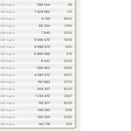
1
298 554
58
GBP Карта
1
7 429 562
115
GBP Карта
1
4 739
8505
GBP Карта
1
88 334
2195
GBP Карта
1
7 940
3554
GBP Карта
1
9 998 570
9018
GBP Карта
1
9 998 570
1091
GBP Карта
1
9 999 086
519
GBP Карта
1
8 542
2543
GBP Карта
1
296 403
2939
GBP Карта
1
4 085 612
8207
GBP Карта
1
742 883
6753
GBP Карта
1
564 307
8020
GBP Карта
1
1 234 410
2067
GBP Карта
1
742 817
8509
GBP Карта
1
148 580
1918
GBP Карта
1
105 000
5092
GBP Карта
1
742 719
593
GBP Карта