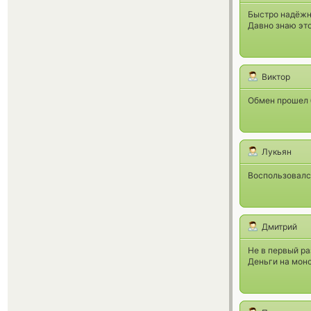
Быстро надёж
Давно знаю это
Виктор
Обмен прошел б
Лукьян
Воспользовалс
Дмитрий
Не в первый ра
Деньги на мон