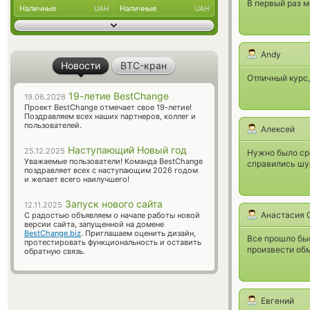
В первый раз м
Наличные
Наличные
UAH
UAH
Andy
Новости
BTC-кран
Отличный курс,
19-летие BestChange
19.06.2026
Проект BestChange отмечает свое 19-летие!
Поздравляем всех наших партнеров, коллег и
пользователей.
Алексей
Наступающий Новый год
25.12.2025
Нужно было сро
Уважаемые пользователи! Команда BestChange
справились шус
поздравляет всех с наступающим 2026 годом
и желает всего наилучшего!
Запуск нового сайта
12.11.2025
Анастасия 
С радостью объявляем о начале работы новой
версии сайта, запущенной на домене
BestChange.biz
. Приглашаем оценить дизайн,
Все прошло быс
протестировать функциональность и оставить
произвести об
обратную связь.
Евгений