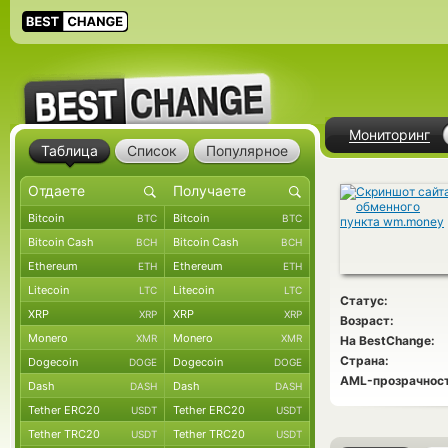
Мониторинг
Таблица
Список
Популярное
Bitcoin
Bitcoin
BTC
BTC
Bitcoin Cash
Bitcoin Cash
BCH
BCH
Ethereum
Ethereum
ETH
ETH
Litecoin
Litecoin
LTC
LTC
Статус:
XRP
XRP
XRP
XRP
Возраст:
Monero
Monero
XMR
XMR
На BestChange:
Страна:
Dogecoin
Dogecoin
DOGE
DOGE
AML-прозрачност
Dash
Dash
DASH
DASH
Tether ERC20
Tether ERC20
USDT
USDT
Tether TRC20
Tether TRC20
USDT
USDT