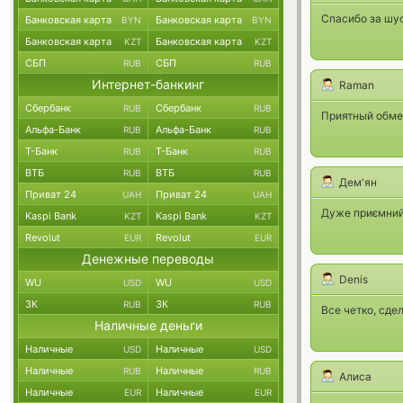
Спасибо за шус
Банковская карта
Банковская карта
BYN
BYN
Банковская карта
Банковская карта
KZT
KZT
СБП
СБП
RUB
RUB
Интернет-банкинг
Raman
Сбербанк
Сбербанк
RUB
RUB
Приятный обмен
Альфа-Банк
Альфа-Банк
RUB
RUB
Т-Банк
Т-Банк
RUB
RUB
ВТБ
ВТБ
RUB
RUB
Дем'ян
Приват 24
Приват 24
UAH
UAH
Дуже приємний 
Kaspi Bank
Kaspi Bank
KZT
KZT
Revolut
Revolut
EUR
EUR
Денежные переводы
Denis
WU
WU
USD
USD
ЗК
ЗК
RUB
RUB
Все четко, сде
Наличные деньги
Наличные
Наличные
USD
USD
Наличные
Наличные
RUB
RUB
Алиса
Наличные
Наличные
EUR
EUR