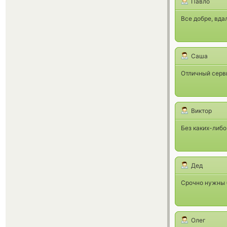
Павло
Все добре, вда
Саша
Отличный серви
Виктор
Без каких-либо
Дед
Срочно нужны 
Олег