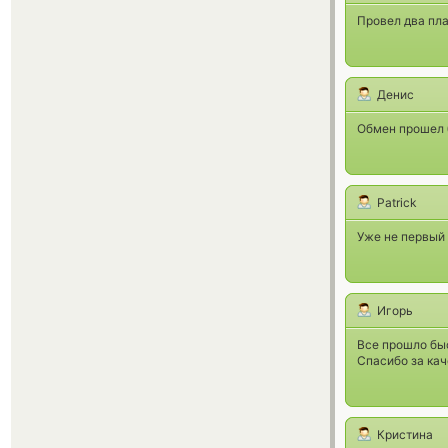
Провел два пла
Денис
Обмен прошел б
Patrick
Уже не первый 
Игорь
Все прошло быс
Спасибо за ка
Кристина