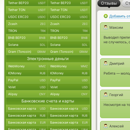
Отзывы
Ст
Tether BEP20
Tether BEP20
USDT
USDT
Tether TON
Tether TON
USDT
USDT
Добавить о
USDC ERC20
USDC ERC20
USDC
USDC
Zcash
Zcash
ZEC
ZEC
Максим
TRON
TRON
TRX
TRX
Выводил прилич
BNB BEP20
BNB BEP20
BNB
BNB
не случилось, 
Solana
Solana
SOL
SOL
Gram (Toncoin)
Gram (Toncoin)
GRAM
GRAM
Электронные деньги
Дмитрий
WebMoney
WebMoney
WMZ
WMZ
ЮMoney
ЮMoney
Ребята — молод
RUB
RUB
PayPal
PayPal
USD
USD
Volet
Volet
USD
USD
Alipay
Alipay
CNY
CNY
Георгий
Банковские счета и карты
Несмотря на то
Банковская карта
Банковская карта
USD
USD
Банковская карта
Банковская карта
RUB
RUB
Банковская карта
Банковская карта
EUR
EUR
Алексей
Банковская карта
Банковская карта
UAH
UAH