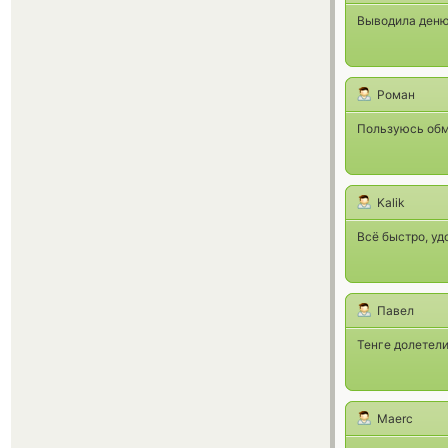
Выводила денюж
Роман
Пользуюсь обм
Kalik
Всё быстро, уд
Павел
Тенге долетели
Maerc