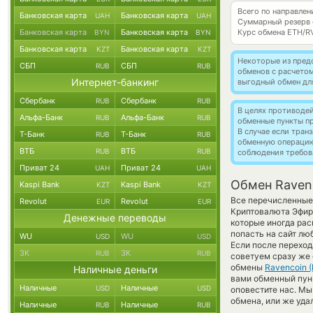
Всего по направлен
Банковская карта
Банковская карта
UAH
UAH
Суммарный резерв
Банковская карта
Банковская карта
Курс обмена
ETH/R
BYN
BYN
Банковская карта
Банковская карта
KZT
KZT
Некоторые из пред
СБП
СБП
RUB
RUB
обменов с расчето
Интернет-банкинг
выгодный обмен дл
Сбербанк
Сбербанк
RUB
RUB
В целях противоде
Альфа-Банк
Альфа-Банк
RUB
RUB
обменные пункты п
В случае если тра
Т-Банк
Т-Банк
RUB
RUB
обменную операци
ВТБ
ВТБ
RUB
RUB
соблюдения требов
Приват 24
Приват 24
UAH
UAH
Обмен Ravenc
Kaspi Bank
Kaspi Bank
KZT
KZT
Все перечисленные
Revolut
Revolut
EUR
EUR
Криптовалюта Эфири
Денежные переводы
которые иногда рас
попасть на сайт лю
WU
WU
USD
USD
Если после переход
ЗК
ЗК
RUB
RUB
советуем сразу же 
обмены
Ravencoin 
Наличные деньги
вами обменный пункт
Наличные
Наличные
USD
USD
оповестите нас. М
обмена, или же уда
Наличные
Наличные
RUB
RUB