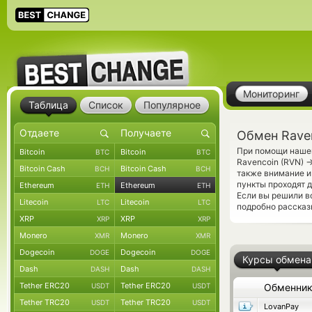
Мониторинг
Таблица
Список
Популярное
Обмен Raven
При помощи нашег
Bitcoin
Bitcoin
BTC
BTC
Ravencoin (RVN)
Bitcoin Cash
Bitcoin Cash
BCH
BCH
также внимание и
пункты проходят 
Ethereum
Ethereum
ETH
ETH
Если вы решили в
Litecoin
Litecoin
LTC
LTC
подробно рассказ
XRP
XRP
XRP
XRP
Monero
Monero
XMR
XMR
Dogecoin
Dogecoin
DOGE
DOGE
Курсы обмена
Dash
Dash
DASH
DASH
Tether ERC20
Tether ERC20
USDT
USDT
Обменни
Tether TRC20
Tether TRC20
USDT
USDT
LovanPay