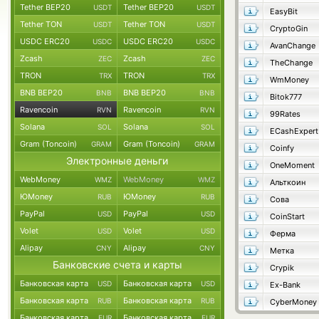
Tether BEP20
Tether BEP20
USDT
USDT
EasyBit
Tether TON
Tether TON
USDT
USDT
CryptoGin
USDC ERC20
USDC ERC20
USDC
USDC
AvanChange
Zcash
Zcash
ZEC
ZEC
TheChange
TRON
TRON
TRX
TRX
WmMoney
BNB BEP20
BNB BEP20
BNB
BNB
Bitok777
Ravencoin
Ravencoin
RVN
RVN
99Rates
Solana
Solana
SOL
SOL
ECashExpert
Gram (Toncoin)
Gram (Toncoin)
GRAM
GRAM
Coinfy
Электронные деньги
OneMoment
WebMoney
WebMoney
WMZ
WMZ
Альткоин
ЮMoney
ЮMoney
RUB
RUB
Сова
PayPal
PayPal
USD
USD
CoinStart
Volet
Volet
USD
USD
Ферма
Alipay
Alipay
CNY
CNY
Метка
Банковские счета и карты
Crypik
Банковская карта
Банковская карта
USD
USD
Ex-Bank
Банковская карта
Банковская карта
RUB
RUB
CyberMoney
Банковская карта
Банковская карта
EUR
EUR