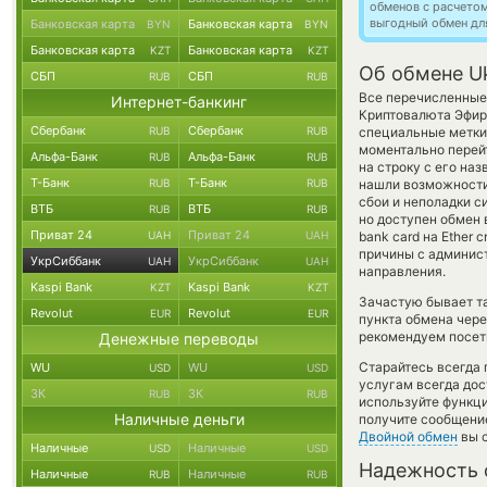
обменов с расчето
выгодный обмен дл
Банковская карта
Банковская карта
BYN
BYN
Банковская карта
Банковская карта
KZT
KZT
Об обмене Uk
СБП
СБП
RUB
RUB
Все перечисленные 
Интернет-банкинг
Криптовалюта Эфир
Сбербанк
Сбербанк
RUB
RUB
специальные метки,
моментально перейт
Альфа-Банк
Альфа-Банк
RUB
RUB
на строку с его наз
Т-Банк
Т-Банк
RUB
RUB
нашли возможности
сбои и неполадки с
ВТБ
ВТБ
RUB
RUB
но доступен обмен 
Приват 24
Приват 24
UAH
UAH
bank card на Ether
причины с админист
УкрСиббанк
УкрСиббанк
UAH
UAH
направления.
Kaspi Bank
Kaspi Bank
KZT
KZT
Зачастую бывает та
Revolut
Revolut
EUR
EUR
пункта обмена чере
рекомендуем посети
Денежные переводы
Старайтесь всегда
WU
WU
USD
USD
услугам всегда до
ЗК
ЗК
RUB
RUB
используйте функ
Наличные деньги
получите сообщение
Двойной обмен
вы с
Наличные
Наличные
USD
USD
Надежность 
Наличные
Наличные
RUB
RUB