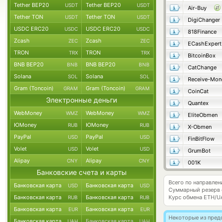
Tether BEP20
Tether BEP20
USDT
USDT
Air-Buy
Tether TON
Tether TON
USDT
USDT
DigiChanger
USDC ERC20
USDC ERC20
USDC
USDC
818Finance
Zcash
Zcash
ZEC
ZEC
ECashExpert
TRON
TRON
TRX
TRX
BitcoinBox
BNB BEP20
BNB BEP20
BNB
BNB
CatChange
Solana
Solana
SOL
SOL
Receive-Mon
Gram (Toncoin)
Gram (Toncoin)
GRAM
GRAM
CoinCat
Электронные деньги
Quantex
WebMoney
WebMoney
WMZ
WMZ
EliteObmen
ЮMoney
ЮMoney
RUB
RUB
X-Obmen
PayPal
PayPal
USD
USD
FinBitFlow
Volet
Volet
USD
USD
GrumBot
Alipay
Alipay
CNY
CNY
001K
Банковские счета и карты
Всего по направле
Банковская карта
Банковская карта
USD
USD
Суммарный резерв
Банковская карта
Банковская карта
Курс обмена
ETH/U
RUB
RUB
Банковская карта
Банковская карта
EUR
EUR
Некоторые из пред
Банковская карта
Банковская карта
UAH
UAH