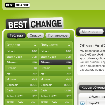
Мониторинг
Таблица
Список
Популярное
Обмен УкрС
Мы предлагаем ва
Bitcoin
Bitcoin
BTC
BTC
УкрСиббанк UAH н
Bitcoin Cash
Bitcoin Cash
BCH
BCH
курс обмена, обр
нашим онлайн-сер
Ethereum
Ethereum
ETH
ETH
Для пользователе
Litecoin
Litecoin
LTC
LTC
рассказывающее о
XRP
XRP
XRP
XRP
Monero
Monero
XMR
XMR
Dogecoin
Dogecoin
DOGE
DOGE
Курсы обмена
Dash
Dash
DASH
DASH
Tether ERC20
Tether ERC20
USDT
USDT
Обменни
Tether TRC20
Tether TRC20
USDT
USDT
Payex24