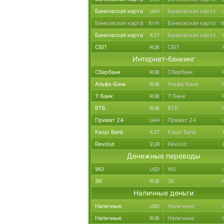
Банковская карта
Банковская карта
UAH
Банковская карта
Банковская карта
BYN
Банковская карта
Банковская карта
KZT
СБП
СБП
RUB
Интернет-банкинг
Сбербанк
Сбербанк
RUB
Альфа-Банк
Альфа-Банк
RUB
Т-Банк
Т-Банк
RUB
ВТБ
ВТБ
RUB
Приват 24
Приват 24
UAH
Kaspi Bank
Kaspi Bank
KZT
Revolut
Revolut
EUR
Денежные переводы
WU
WU
USD
ЗК
ЗК
RUB
Наличные деньги
Наличные
Наличные
USD
Наличные
Наличные
RUB