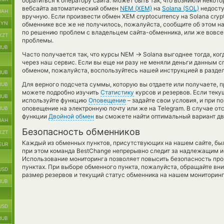
обратиться к оператору сайта. Может быть так, что возникли некот
вебсайта автоматический обмен
NEM (XEM)
на
Solana (SOL)
недосту
UAH
вручную. Если произвести обмен XEM cryptocurrency на Solana cry
BYN
обменнике все же не получилось, пожалуйста, сообщите об этом н
по решению проблем с владельцем сайта-обменника, или же вовсе 
KZT
проблемы.
RUB
→
Часто получается так, что курсы NEM
Solana выгоднее тогда, ког
через наш сервис. Если вы еще ни разу не меняли деньги данным с
обменом, пожалуйста, воспользуйтесь нашей инструкцией в раздел
RUB
Для верного подсчета суммы, которую вы отдаете или получаете, 
RUB
можете подробно изучить
Статистику
курсов и резервов. Если тек
RUB
используйте функцию
Оповещение
– задайте свои условия, и при 
оповещение на электронную почту или же на Telegram. В случае от
RUB
функции
Двойной обмен
вы сможете найти оптимальный вариант дв
UAH
Безопасность обменников
KZT
Каждый из обменных пунктов, присутствующих на нашем сайте, бы
EUR
при этом команда BestChange непрерывно следит за надлежащим и
Использование мониторинга позволяет повысить безопасность пр
пунктах. При выборе обменного пункта, пожалуйста, обращайте вн
USD
размер резервов и текущий статус обменника на нашем мониторинг
RUB
USD
RUB