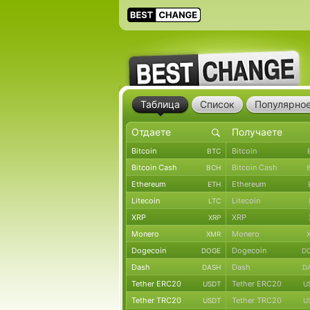
Таблица
Список
Популярно
Bitcoin
Bitcoin
BTC
Bitcoin Cash
Bitcoin Cash
BCH
Ethereum
Ethereum
ETH
Litecoin
Litecoin
LTC
XRP
XRP
XRP
Monero
Monero
XMR
Dogecoin
Dogecoin
DOGE
D
Dash
Dash
DASH
D
Tether ERC20
Tether ERC20
USDT
U
Tether TRC20
Tether TRC20
USDT
U