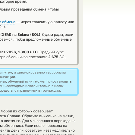
которое время.
словия проведения обмена, чтобы
о обмена
— через транзитную валюту или
OL).
(XEM) на Solana (SOL)
, будем рады, если
араемся, чтобы предложенные обменные
юля 2026, 23:00 UTC
. Средний курс
ерв обменников составлял
2 675
SOL.
м путем, и финансированию терроризма
анзакций.
нная, обменный пункт может приостановить
YC необходима исключительно в целях
редств, отправленных в транзакции.
 любой из которых совершает
та Солана. Обратите внимание на метки,
в листинге. Для мгновенного перехода на
ем обменника. Если после перехода на
енять деньги, советуем незамедлительно