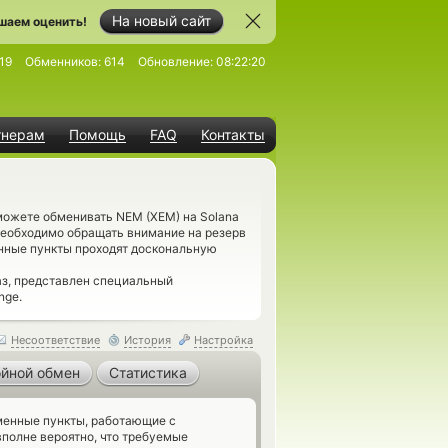
На новый сайт
шаем оценить!
19
Обменников:
614
Обновление:
08:22:20
тнерам
Помощь
FAQ
Контакты
можете обменивать NEM (XEM) на Solana
 необходимо обращать внимание на резерв
нные пункты проходят доскональную
з, представлен специальный
nge.
Несоответствие
История
Настройка
йной обмен
Статистика
енные пункты, работающие с
вполне вероятно, что требуемые