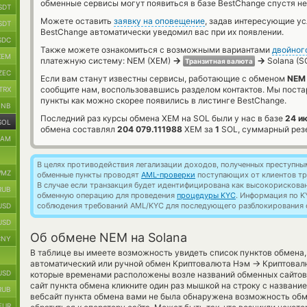
обменные сервисы могут появиться в базе BestChange спустя не
SDT
Можете оставить
заявку на оповещение
, задав интересующие у
SDT
BestChange автоматически уведомил вас при их появлении.
SDC
Также можете ознакомиться с возможными вариантами
двойног
XEM
→
→
платежную систему: NEM (XEM)
Solana (S
Транзитная валюта
ZEC
Если вам станут известны сервисы, работающие с обменом
NEM 
сообщите нам, воспользовавшись разделом контактов. Мы пост
TRX
пункты как можно скорее появились в листинге BestChange.
BNB
Последний раз курсы обмена XEM на SOL были у нас в базе
24 и
SOL
обмена составлял
204 079.111988
XEM за
1
SOL, суммарный рез
RAM
В целях противодействия легализации доходов, полученных преступны
MZ
обменные пункты проводят
AML-проверки
поступающих от клиентов тр
В случае если транзакция будет идентифицирована как высокорискова
RUB
обменную операцию для проведения
процедуры KYC
. Информация по K
соблюдения требований AML/KYC для последующего разблокирования с
USD
USD
Об обмене NEM на Solana
CNY
В таблице вы имеете возможность увидеть список пунктов обмена,
→
автоматический или ручной обмен Криптовалюта Нэм
Криптовалю
USD
которые временами расположены возле названий обменных сайтов 
сайт пункта обмена кликните один раз мышкой на строку с названи
RUB
вебсайт пункта обмена вами не была обнаружена возможность обм
EUR