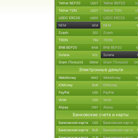
Tether BEP20
Tether BEP20
USDT
U
Tether TON
Tether TON
USDT
U
USDC ERC20
USDC ERC20
USDC
U
NEM
NEM
XEM
Zcash
Zcash
ZEC
TRON
TRON
TRX
BNB BEP20
BNB BEP20
BNB
Solana
Solana
SOL
Gram (Toncoin)
Gram (Toncoin)
GRAM
G
Электронные деньги
WebMoney
WebMoney
WMZ
W
ЮMoney
ЮMoney
RUB
PayPal
PayPal
USD
Volet
Volet
USD
Alipay
Alipay
CNY
Банковские счета и карты
Банковская карта
Банковская карта
USD
Банковская карта
Банковская карта
RUB
Банковская карта
Банковская карта
EUR