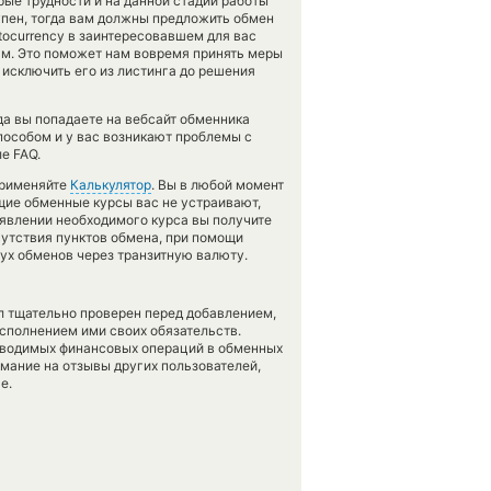
орые трудности и на данной стадии работы
пен, тогда вам должны предложить обмен
ptocurrency в заинтересовавшем для вас
ам. Это поможет нам вовремя принять меры
исключить его из листинга до решения
да вы попадаете на вебсайт обменника
пособом и у вас возникают проблемы с
е FAQ.
применяйте
Калькулятор
. Вы в любой момент
ущие обменные курсы вас не устраивают,
появлении необходимого курса вы получите
сутствия пунктов обмена, при помощи
ух обменов через транзитную валюту.
л тщательно проверен перед добавлением,
сполнением ими своих обязательств.
оводимых финансовых операций в обменных
имание на отзывы других пользователей,
е.