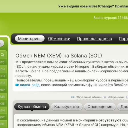
Уже видели новый BestChange? Пригла
Всего курсов:
12466
Мониторинг
Обменники
Проверка адреса
Пар
е
Обмен NEM (XEM) на Solana (SOL)
Мы представляем вам рейтинг обменных пунктов, в которых вы с
BTC
(SOL) по наилучшим курсам в сети Интернет. Выбирая обменник,
BCH
валюты Solana. Все предлагаемые нашим онлайн-сервисом обме
проверку.
ETH
Пользователям, посещающим наш мониторинг курсов в первый ра
LTC
видео-гайд
, показывающий возможные функции сайта BestCha
XRP
XMR
Обратный обмен
Избранное
OGE
Курсы обмена
Калькулятор
Оповещение
Дво
ASH
SDT
К сожалению, на данный момент в мониторинге
отсутствуют
обм
SDT
→
направлением обмена NEM (XEM)
Solana (SOL) напрямую. Но, 