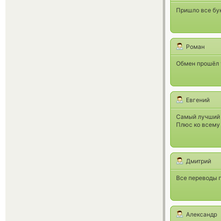
Пришло все бук
Роман
Обмен прошёл 
Евгений
Самый лучший о
Плюс ко всему 
Дмитрий
Все переводы 
Александр