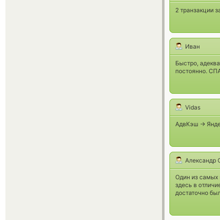
2 транзакции за
Иван
Быстро, адеква
постоянно. СП
Vidas
АдвКэш -> Янде
Александр 
Один из самых
здесь в отличи
достаточно был