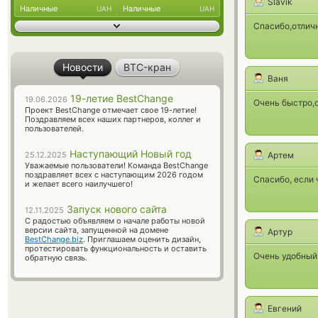
Slavik
Наличные
Наличные
UAH
UAH
Спасибо,отличн
Новости
BTC-кран
Ваня
19-летие BestChange
19.06.2026
Очень быстро,
Проект BestChange отмечает свое 19-летие!
Поздравляем всех наших партнеров, коллег и
пользователей.
Наступающий Новый год
25.12.2025
Артем
Уважаемые пользователи! Команда BestChange
поздравляет всех с наступающим 2026 годом
Спасибо, если 
и желает всего наилучшего!
Запуск нового сайта
12.11.2025
С радостью объявляем о начале работы новой
версии сайта, запущенной на домене
Артур
BestChange.biz
. Приглашаем оценить дизайн,
протестировать функциональность и оставить
Очень удобный
обратную связь.
Евгений