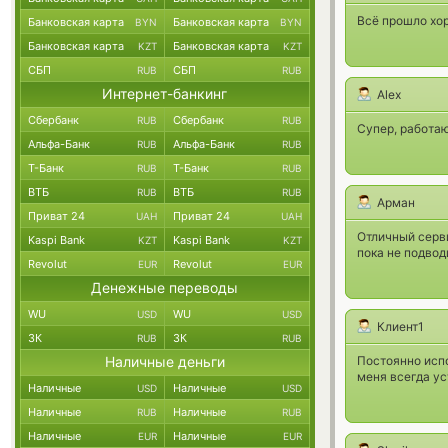
Всё прошло хо
Банковская карта
Банковская карта
BYN
BYN
Банковская карта
Банковская карта
KZT
KZT
СБП
СБП
RUB
RUB
Интернет-банкинг
Alex
Сбербанк
Сбербанк
RUB
RUB
Супер, работаю
Альфа-Банк
Альфа-Банк
RUB
RUB
Т-Банк
Т-Банк
RUB
RUB
ВТБ
ВТБ
RUB
RUB
Арман
Приват 24
Приват 24
UAH
UAH
Отличный серви
Kaspi Bank
Kaspi Bank
KZT
KZT
пока не подвод
Revolut
Revolut
EUR
EUR
Денежные переводы
WU
WU
USD
USD
Клиент1
ЗК
ЗК
RUB
RUB
Наличные деньги
Постоянно исп
меня всегда у
Наличные
Наличные
USD
USD
Наличные
Наличные
RUB
RUB
Наличные
Наличные
EUR
EUR