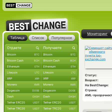
Мониторинг
Таблица
Список
Популярное
Bitcoin
Bitcoin
BTC
BTC
Bitcoin Cash
Bitcoin Cash
BCH
BCH
Ethereum
Ethereum
ETH
ETH
Litecoin
Litecoin
LTC
LTC
Статус:
XRP
XRP
XRP
XRP
Возраст:
Monero
Monero
XMR
XMR
На BestChange:
Страна:
Dogecoin
Dogecoin
DOGE
DOGE
AML-прозрачност
Dash
Dash
DASH
DASH
Tether ERC20
Tether ERC20
USDT
USDT
Tether TRC20
Tether TRC20
USDT
USDT