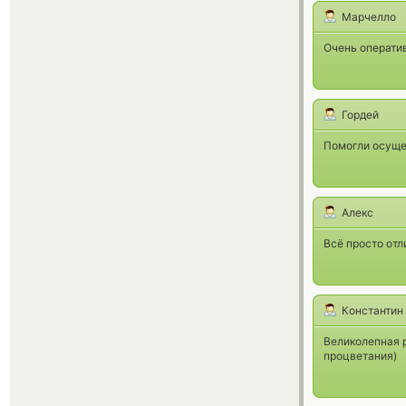
Марчелло
Очень операти
Гордей
Помогли осуще
Алекс
Всё просто отл
Константин
Великолепная р
процветания)