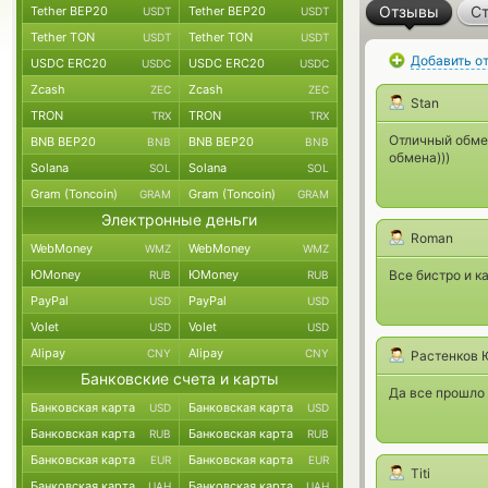
Отзывы
Ст
Tether BEP20
Tether BEP20
USDT
USDT
Tether TON
Tether TON
USDT
USDT
Добавить о
USDC ERC20
USDC ERC20
USDC
USDC
Zcash
Zcash
ZEC
ZEC
Stan
TRON
TRON
TRX
TRX
Отличный обмен
BNB BEP20
BNB BEP20
BNB
BNB
обмена)))
Solana
Solana
SOL
SOL
Gram (Toncoin)
Gram (Toncoin)
GRAM
GRAM
Электронные деньги
Roman
WebMoney
WebMoney
WMZ
WMZ
ЮMoney
ЮMoney
Все бистро и к
RUB
RUB
PayPal
PayPal
USD
USD
Volet
Volet
USD
USD
Alipay
Alipay
CNY
CNY
Растенков 
Банковские счета и карты
Да все прошло
Банковская карта
Банковская карта
USD
USD
Банковская карта
Банковская карта
RUB
RUB
Банковская карта
Банковская карта
EUR
EUR
Titi
Банковская карта
Банковская карта
UAH
UAH