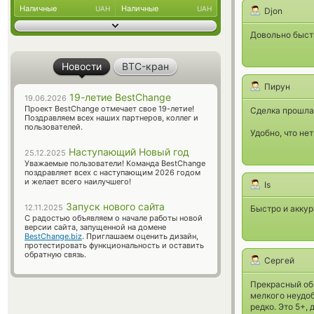
Наличные
Наличные
UAH
UAH
Djon
Довольно быст
Новости
BTC-кран
Пирун
19-летие BestChange
19.06.2026
Проект BestChange отмечает свое 19-летие!
Сделка прошла 
Поздравляем всех наших партнеров, коллег и
пользователей.
Удобно, что не
Наступающий Новый год
25.12.2025
Уважаемые пользователи! Команда BestChange
поздравляет всех с наступающим 2026 годом
и желает всего наилучшего!
Is
Запуск нового сайта
12.11.2025
Быстро и аккур
С радостью объявляем о начале работы новой
версии сайта, запущенной на домене
BestChange.biz
. Приглашаем оценить дизайн,
протестировать функциональность и оставить
обратную связь.
Сергей
Прекрасный обм
мелкого неудоб
редко. Это 5+,