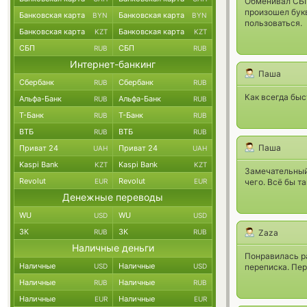
Обменивал СБП
произошел бук
Банковская карта
Банковская карта
BYN
BYN
пользоваться.
Банковская карта
Банковская карта
KZT
KZT
СБП
СБП
RUB
RUB
Интернет-банкинг
Паша
Сбербанк
Сбербанк
RUB
RUB
Как всегда быс
Альфа-Банк
Альфа-Банк
RUB
RUB
Т-Банк
Т-Банк
RUB
RUB
ВТБ
ВТБ
RUB
RUB
Паша
Приват 24
Приват 24
UAH
UAH
Kaspi Bank
Kaspi Bank
KZT
KZT
Замечательный 
Revolut
Revolut
чего. Всё бы та
EUR
EUR
Денежные переводы
WU
WU
USD
USD
ЗК
ЗК
Zaza
RUB
RUB
Наличные деньги
Понравилась ра
Наличные
Наличные
переписка. Пер
USD
USD
Наличные
Наличные
RUB
RUB
Наличные
Наличные
EUR
EUR