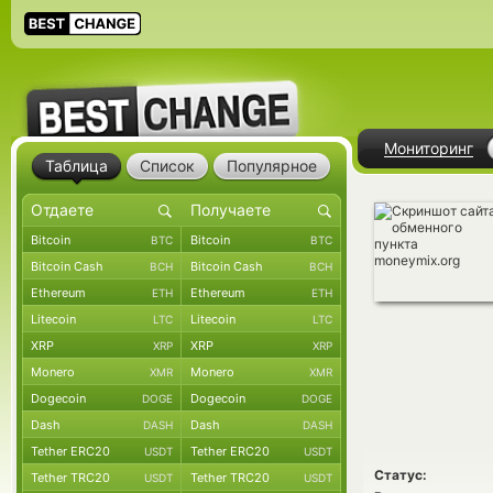
Мониторинг
Таблица
Список
Популярное
Bitcoin
Bitcoin
BTC
BTC
Bitcoin Cash
Bitcoin Cash
BCH
BCH
Ethereum
Ethereum
ETH
ETH
Litecoin
Litecoin
LTC
LTC
XRP
XRP
XRP
XRP
Monero
Monero
XMR
XMR
Dogecoin
Dogecoin
DOGE
DOGE
Dash
Dash
DASH
DASH
Tether ERC20
Tether ERC20
USDT
USDT
Статус:
Tether TRC20
Tether TRC20
USDT
USDT