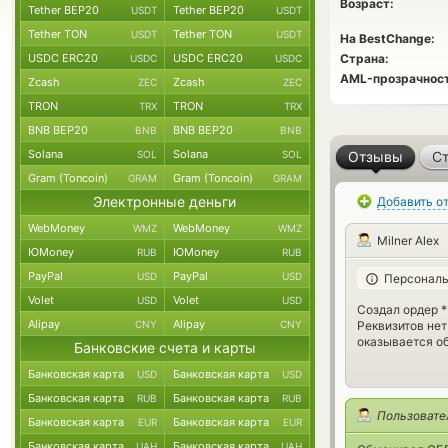
Возраст:
Tether BEP20
Tether BEP20
USDT
USDT
Tether TON
Tether TON
USDT
USDT
На BestChange:
USDC ERC20
USDC ERC20
Страна:
USDC
USDC
AML-прозрачност
Zcash
Zcash
ZEC
ZEC
TRON
TRON
TRX
TRX
BNB BEP20
BNB BEP20
BNB
BNB
Solana
Solana
SOL
SOL
Отзывы
Ст
Gram (Toncoin)
Gram (Toncoin)
GRAM
GRAM
Электронные деньги
Добавить о
WebMoney
WebMoney
WMZ
WMZ
Milner Alex
ЮMoney
ЮMoney
RUB
RUB
PayPal
PayPal
USD
USD
Персональ
Volet
Volet
USD
USD
Создал ордер *
Alipay
Alipay
Реквизитов нет
CNY
CNY
оказывается о
Банковские счета и карты
Банковская карта
Банковская карта
USD
USD
Банковская карта
Банковская карта
RUB
RUB
Пользовате
Банковская карта
Банковская карта
EUR
EUR
Банковская карта
Банковская карта
UAH
UAH