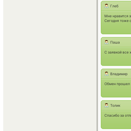
Глеб
Мне нравится э
Сегодня тоже о
Паша
С заявкой все 
Владимир
Обмен прошел к
Толик
Спасибо за отл