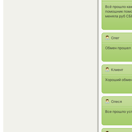
Всё прошло как
помошник помо
меняла руб СБЕ
Олег
Обмен прошел о
Клиент
Хороший обменн
Олеся
Все прошло ус