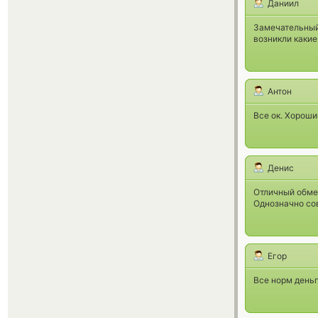
Даниил
Замечательный
возникли какие
Антон
Все ок. Хороши
Денис
Отличный обмен
Однозначно со
Егор
Все норм день