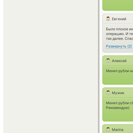
Евгений
Было плохое ин
операцию. И те
так далее. Спа
Развернуть
(
2
)
Алексей
Менял рубли на
Мужик
Менял рубли сб
Рекомендую)
Marina