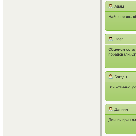
Адам
Найс сервис. о
Олег
Обменом остал
порадовали. Сп
Богдан
Все отлично, д
Даниил
Деньги пришли 