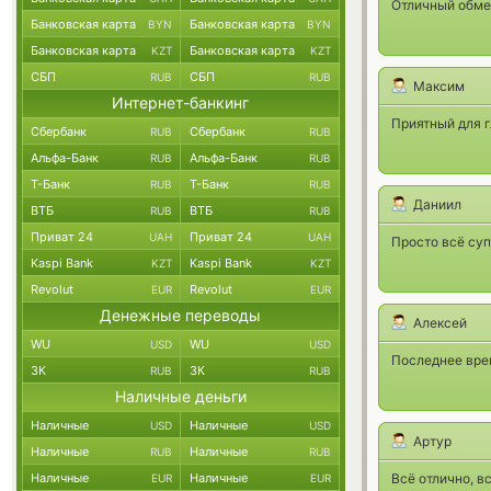
Отличный обме
Банковская карта
Банковская карта
BYN
BYN
Банковская карта
Банковская карта
KZT
KZT
СБП
СБП
RUB
RUB
Максим
Интернет-банкинг
Приятный для г
Сбербанк
Сбербанк
RUB
RUB
Альфа-Банк
Альфа-Банк
RUB
RUB
Т-Банк
Т-Банк
RUB
RUB
Даниил
ВТБ
ВТБ
RUB
RUB
Приват 24
Приват 24
UAH
UAH
Просто всё суп
Kaspi Bank
Kaspi Bank
KZT
KZT
Revolut
Revolut
EUR
EUR
Денежные переводы
Алексей
WU
WU
USD
USD
Последнее врем
ЗК
ЗК
RUB
RUB
Наличные деньги
Наличные
Наличные
USD
USD
Артур
Наличные
Наличные
RUB
RUB
Наличные
Наличные
Всё отлично, в
EUR
EUR