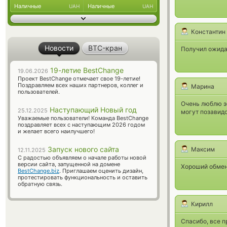
Наличные
Наличные
UAH
UAH
Константин
Новости
BTC-кран
Получил ожида
19-летие BestChange
19.06.2026
Проект BestChange отмечает свое 19-летие!
Поздравляем всех наших партнеров, коллег и
Марина
пользователей.
Очень люблю э
Наступающий Новый год
25.12.2025
могут позавидо
Уважаемые пользователи! Команда BestChange
поздравляет всех с наступающим 2026 годом
и желает всего наилучшего!
Запуск нового сайта
Максим
12.11.2025
С радостью объявляем о начале работы новой
версии сайта, запущенной на домене
Хороший обмен
BestChange.biz
. Приглашаем оценить дизайн,
протестировать функциональность и оставить
обратную связь.
Кирилл
Спасибо, все 