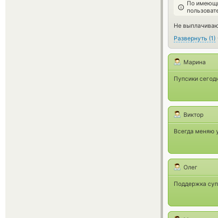
По имеющи
пользоват
Не выплачиваю
Развернуть
(
1
)
Марина
Пупсики сегодн
Виктор
Всегда меняю у
Олег
Поддержка суп