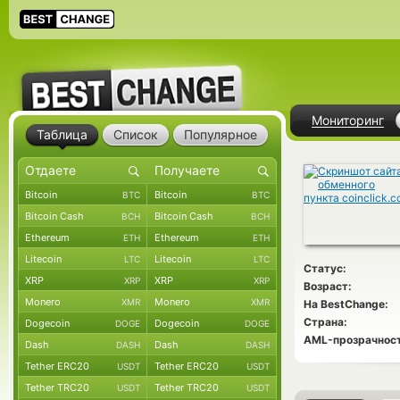
Мониторинг
Таблица
Список
Популярное
Bitcoin
Bitcoin
BTC
BTC
Bitcoin Cash
Bitcoin Cash
BCH
BCH
Ethereum
Ethereum
ETH
ETH
Litecoin
Litecoin
LTC
LTC
Статус:
XRP
XRP
XRP
XRP
Возраст:
Monero
Monero
XMR
XMR
На BestChange:
Страна:
Dogecoin
Dogecoin
DOGE
DOGE
AML-прозрачност
Dash
Dash
DASH
DASH
Tether ERC20
Tether ERC20
USDT
USDT
Tether TRC20
Tether TRC20
USDT
USDT