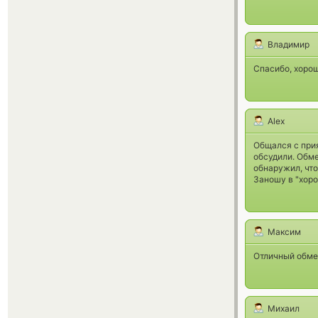
Владимир
Спасибо, хорош
Alex
Общался с при
обсудили. Обме
обнаружил, что
Заношу в "хоро
Максим
Отличный обмен
Михаил