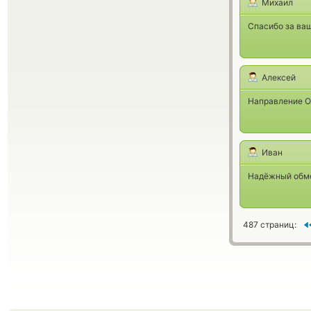
Михаил
Спасибо за ва
Алексей
Направление О
Иван
Надёжный обме
487 страниц: