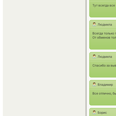
Тут всегда все 
Людмила
Всегда только 
От обменов тол
Людмила
Спасибо за выв
Владимир
Все отлично, б
Борис