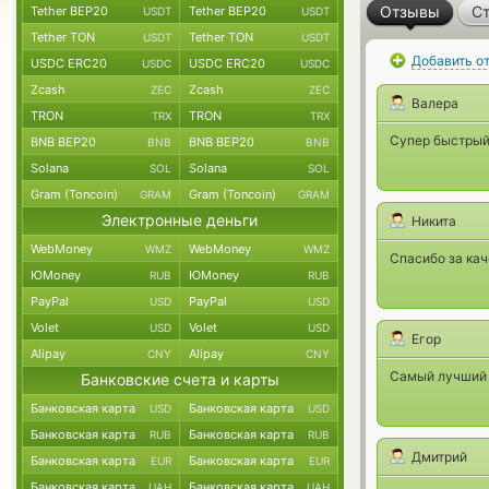
Отзывы
Ст
Tether BEP20
Tether BEP20
USDT
USDT
Tether TON
Tether TON
USDT
USDT
Добавить о
USDC ERC20
USDC ERC20
USDC
USDC
Zcash
Zcash
ZEC
ZEC
Валера
TRON
TRON
TRX
TRX
Супер быстрый 
BNB BEP20
BNB BEP20
BNB
BNB
Solana
Solana
SOL
SOL
Gram (Toncoin)
Gram (Toncoin)
GRAM
GRAM
Электронные деньги
Никита
WebMoney
WebMoney
WMZ
WMZ
Спасибо за ка
ЮMoney
ЮMoney
RUB
RUB
PayPal
PayPal
USD
USD
Volet
Volet
USD
USD
Егор
Alipay
Alipay
CNY
CNY
Самый лучший 
Банковские счета и карты
Банковская карта
Банковская карта
USD
USD
Банковская карта
Банковская карта
RUB
RUB
Дмитрий
Банковская карта
Банковская карта
EUR
EUR
Банковская карта
Банковская карта
UAH
UAH