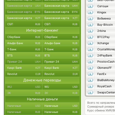
Best-Obmen
Банковская карта
Банковская карта
UAH
UAH
Сатоши
Банковская карта
Банковская карта
BYN
BYN
Kingex
Банковская карта
Банковская карта
KZT
KZT
Вобменка
СБП
СБП
RUB
RUB
Buy-Bitcoin
Интернет-банкинг
2rbina
Сбербанк
Сбербанк
BTC2Pay
RUB
RUB
Альфа-Банк
Альфа-Банк
Xchange
RUB
RUB
Т-Банк
Т-Банк
CrystalMone
RUB
RUB
ВТБ
ВТБ
24PayBank
RUB
RUB
Приват 24
Приват 24
ProstovCash
UAH
UAH
Kaspi Bank
Kaspi Bank
ObmenoFF
KZT
KZT
Revolut
Revolut
FastEx
EUR
EUR
Денежные переводы
BlaBlaMoney
RoyalCash
WU
WU
USD
USD
SwapsCenter
ЗК
ЗК
RUB
RUB
Наличные деньги
Всего по направле
Наличные
Наличные
USD
USD
Суммарный резерв
Курс обмена
XMR/B
Наличные
Наличные
RUB
RUB