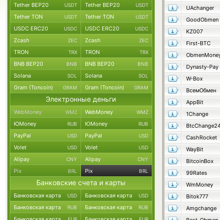
Tether BEP20
Tether BEP20
USDT
USDT
UAchanger
Tether TON
Tether TON
USDT
USDT
GoodObmen
USDC ERC20
USDC ERC20
USDC
USDC
KZ007
Zcash
Zcash
ZEC
ZEC
First-BTC
TRON
TRON
TRX
TRX
ObmenMone
BNB BEP20
BNB BEP20
BNB
BNB
Dynasty-Pay
Solana
Solana
SOL
SOL
W-Box
Gram (Toncoin)
Gram (Toncoin)
GRAM
GRAM
ВсемОбмен
Электронные деньги
AppBit
WebMoney
WebMoney
WMZ
WMZ
1Change
ЮMoney
ЮMoney
RUB
RUB
BtcChange2
PayPal
PayPal
USD
USD
CashRocket
Volet
Volet
USD
USD
WayBit
Alipay
Alipay
CNY
CNY
BitcoinBox
Pix
Pix
BRL
BRL
99Rates
Банковские счета и карты
WmMoney
Банковская карта
Банковская карта
USD
USD
Bitok777
Банковская карта
Банковская карта
RUB
RUB
Amgchange
Банковская карта
Банковская карта
EUR
EUR