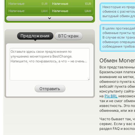
Наличные
Наличные
EUR
EUR
Некоторые из пред
Наличные
Наличные
UAH
UAH
обменов с расчето
выгодный обмен дл
В целях противоде
обменные пункты п
Предложения
BTC-кран
В случае если тра
обменную операци
соблюдения требов
Обмен Monero
Все представленны
Бразильская плате
внимание на метки,
обменного пункта к
вебсайт пункта обм
консультанту сайта
на
Pix BRL
невозмож
так и не смог обмен
известность. Это 
обменника, или же 
Часто бывает так, 
сервис. Если у вас
раздел FAQ и воспо