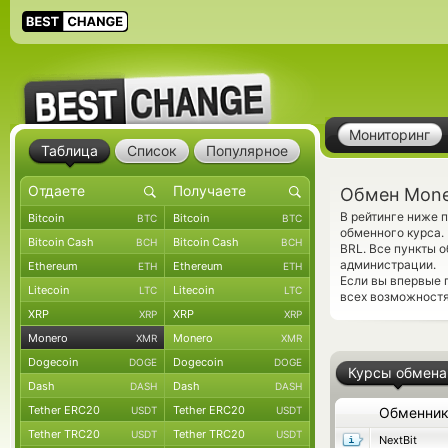
Мониторинг
Таблица
Список
Популярное
Обмен Moner
В рейтинге ниже 
Bitcoin
Bitcoin
BTC
BTC
обменного курса.
Bitcoin Cash
Bitcoin Cash
BCH
BCH
BRL. Все пункты 
администрации.
Ethereum
Ethereum
ETH
ETH
Если вы впервые 
Litecoin
Litecoin
LTC
LTC
всех возможностя
XRP
XRP
XRP
XRP
Monero
Monero
XMR
XMR
Dogecoin
Dogecoin
DOGE
DOGE
Курсы обмена
Dash
Dash
DASH
DASH
Tether ERC20
Tether ERC20
USDT
USDT
Обменни
Tether TRC20
Tether TRC20
USDT
USDT
NextBit