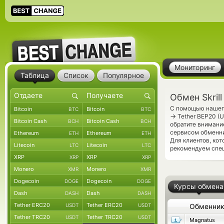
Мониторинг
Таблица
Список
Популярное
Обмен Skril
С помощью нашего
Bitcoin
Bitcoin
BTC
BTC
→
Tether BEP20 (
Bitcoin Cash
Bitcoin Cash
BCH
BCH
обратите внимани
сервисом обменни
Ethereum
Ethereum
ETH
ETH
Для клиентов, ко
Litecoin
Litecoin
LTC
LTC
рекомендуем спе
XRP
XRP
XRP
XRP
Monero
Monero
XMR
XMR
Dogecoin
Dogecoin
DOGE
DOGE
Курсы обмена
Dash
Dash
DASH
DASH
Tether ERC20
Tether ERC20
USDT
USDT
Обменни
Tether TRC20
Tether TRC20
USDT
USDT
Magnatus