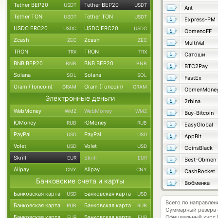
Tether BEP20
Tether BEP20
USDT
USDT
Ant
Tether TON
Tether TON
USDT
USDT
Express-PM
USDC ERC20
USDC ERC20
USDC
USDC
ObmenoFF
Zcash
Zcash
ZEC
ZEC
MultiVal
TRON
TRON
TRX
TRX
Сатоши
BNB BEP20
BNB BEP20
BNB
BNB
BTC2Pay
Solana
Solana
SOL
SOL
FastEx
Gram (Toncoin)
Gram (Toncoin)
GRAM
GRAM
ObmenMone
Электронные деньги
2rbina
WebMoney
WebMoney
WMZ
WMZ
Buy-Bitcoin
ЮMoney
ЮMoney
RUB
RUB
EasyGlobal
PayPal
PayPal
USD
USD
AppBit
Volet
Volet
USD
USD
CoinsBlack
Skrill
Skrill
EUR
EUR
Best-Obmen
Alipay
Alipay
CNY
CNY
CashRocket
Банковские счета и карты
Вобменка
Банковская карта
Банковская карта
USD
USD
Всего по направлен
Банковская карта
Банковская карта
RUB
RUB
Суммарный резерв
Банковская карта
Банковская карта
Официальный курс
EUR
EUR