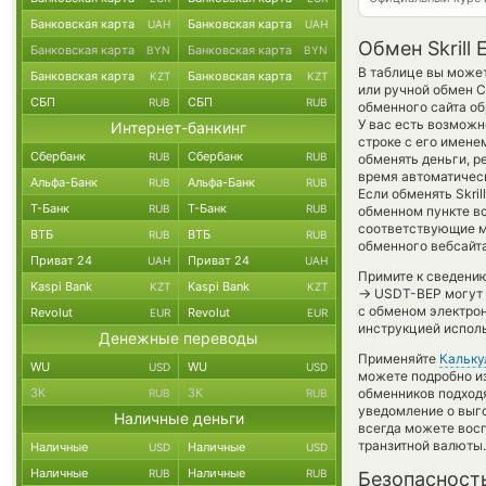
Банковская карта
Банковская карта
UAH
UAH
Обмен Skrill
Банковская карта
Банковская карта
BYN
BYN
В таблице вы может
Банковская карта
Банковская карта
KZT
KZT
или ручной обмен 
СБП
СБП
RUB
RUB
обменного сайта об
У вас есть возможн
Интернет-банкинг
строке с его имене
Сбербанк
Сбербанк
RUB
RUB
обменять деньги, р
время автоматиче
Альфа-Банк
Альфа-Банк
RUB
RUB
Если обменять Skril
Т-Банк
Т-Банк
RUB
RUB
обменном пункте вс
соответствующие м
ВТБ
ВТБ
RUB
RUB
обменного вебсайта
Приват 24
Приват 24
UAH
UAH
Примите к сведению
Kaspi Bank
Kaspi Bank
KZT
KZT
→
USDT-BEP могут б
с обменом электрон
Revolut
Revolut
EUR
EUR
инструкцией испол
Денежные переводы
Применяйте
Кальку
WU
WU
USD
USD
можете подробно и
ЗК
ЗК
обменников подходя
RUB
RUB
уведомление о выго
Наличные деньги
всегда можете вос
транзитной валюты.
Наличные
Наличные
USD
USD
Наличные
Наличные
RUB
RUB
Безопасност