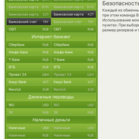
Безопасност
Банковская карта
Банковская карта
BYN
BYN
Каждый из обменны
Банковская карта
Банковская карта
KZT
KZT
при этом команда 
Использование мон
Банковский счет
Банковский счет
TRY
TRY
пунктах. При выбор
СБП
СБП
RUB
RUB
размер резервов и 
Интернет-банкинг
Сбербанк
Сбербанк
RUB
RUB
Альфа-Банк
Альфа-Банк
RUB
RUB
Т-Банк
Т-Банк
RUB
RUB
ВТБ
ВТБ
RUB
RUB
Приват 24
Приват 24
UAH
UAH
Kaspi Bank
Kaspi Bank
KZT
KZT
Revolut
Revolut
EUR
EUR
Денежные переводы
WU
WU
USD
USD
ЗК
ЗК
RUB
RUB
Наличные деньги
Наличные
Наличные
USD
USD
Наличные
Наличные
RUB
RUB