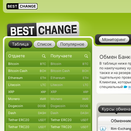
Мониторинг
Таблица
Список
Популярное
Обмен Банк
В таблице ниже п
Bitcoin
Bitcoin
BTC
BTC
по наилучшему ку
Bitcoin Cash
Bitcoin Cash
BCH
BCH
также и на резер
тщательную прове
Ethereum
Ethereum
ETH
ETH
Клиентам, которы
Litecoin
Litecoin
LTC
LTC
специальный
в
XRP
XRP
XRP
XRP
Monero
Monero
XMR
XMR
Dogecoin
Dogecoin
DOGE
DOGE
Курсы обмена
Dash
Dash
DASH
DASH
Tether ERC20
Tether ERC20
USDT
USDT
Обменни
Tether TRC20
Tether TRC20
USDT
USDT
Rim-Exchan