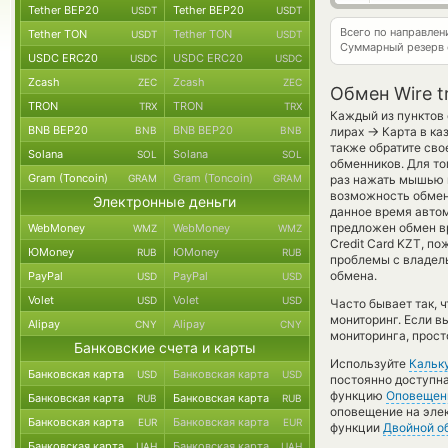
Tether BEP20
Tether BEP20
USDT
USDT
Всего по направле
Tether TON
Tether TON
USDT
USDT
Суммарный резерв
USDC ERC20
USDC ERC20
USDC
USDC
Zcash
Zcash
ZEC
ZEC
Обмен Wire t
TRON
TRON
TRX
TRX
Каждый из пунктов 
BNB BEP20
BNB BEP20
→
BNB
BNB
лирах
Карта в ка
также обратите сво
Solana
Solana
SOL
SOL
обменников. Для то
Gram (Toncoin)
Gram (Toncoin)
GRAM
GRAM
раз нажать мышью н
возможность обменя
Электронные деньги
данное время авто
предложен обмен вру
WebMoney
WebMoney
WMZ
WMZ
Credit Card KZT, п
ЮMoney
ЮMoney
RUB
RUB
проблемы с владель
обмена.
PayPal
PayPal
USD
USD
Volet
Volet
USD
USD
Часто бывает так, 
мониторинг. Если в
Alipay
Alipay
CNY
CNY
мониторинга, прост
Банковские счета и карты
Используйте
Кальк
Банковская карта
Банковская карта
USD
USD
постоянно доступн
функцию
Оповещен
Банковская карта
Банковская карта
RUB
RUB
оповещение на элек
Банковская карта
Банковская карта
EUR
EUR
функции
Двойной о
Банковская карта
Банковская карта
UAH
UAH