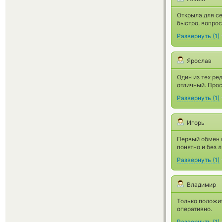
Открыла для се
быстро, вопрос
Развернуть
(
1
)
Ярослав
Один из тех ре
отличный. Прос
Развернуть
(
1
)
Игорь
Первый обмен в
понятно и без 
Развернуть
(
1
)
Владимир
Только положи
оперативно.
Развернуть
(
1
)