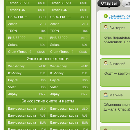
Отзывы
Ст
Tether BEP20
Tether BEP20
USDT
USDT
Tether TON
Tether TON
USDT
USDT
Добавить о
USDC ERC20
USDC ERC20
USDC
USDC
Zcash
Zcash
ZEC
ZEC
Виктория
TRON
TRON
TRX
TRX
Курс порадовал
BNB BEP20
BNB BEP20
BNB
BNB
объяснили. Спа
Solana
Solana
SOL
SOL
Gram (Toncoin)
Gram (Toncoin)
GRAM
GRAM
Электронные деньги
Анатолий
WebMoney
WebMoney
WMZ
WMZ
ЮMoney
ЮMoney
Юсдт — карточ
RUB
RUB
PayPal
PayPal
USD
USD
Volet
Volet
USD
USD
Alipay
Alipay
CNY
CNY
Марина
Банковские счета и карты
Обменяла крипт
Банковская карта
Банковская карта
USD
USD
думала. Спасиб
Банковская карта
Банковская карта
RUB
RUB
Банковская карта
Банковская карта
EUR
EUR
Банковская карта
Банковская карта
UAH
UAH