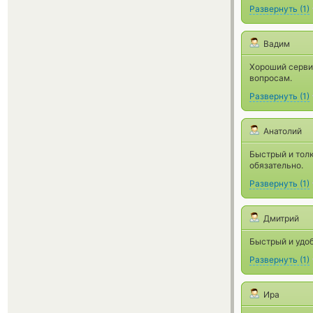
Развернуть
(
1
)
Вадим
Хороший серви
вопросам.
Развернуть
(
1
)
Анатолий
Быстрый и тол
обязательно.
Развернуть
(
1
)
Дмитрий
Быстрый и удо
Развернуть
(
1
)
Ира