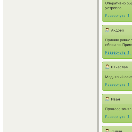
Оперативно обр
устроило.
Развернуть
(
1
)
Андрей
Пришло ровно з
обещали. Прият
Развернуть
(
1
)
Вячеслав
Моднявый сайт
Развернуть
(
1
)
Иван
Процесс занял 
Развернуть
(
1
)
Лилия