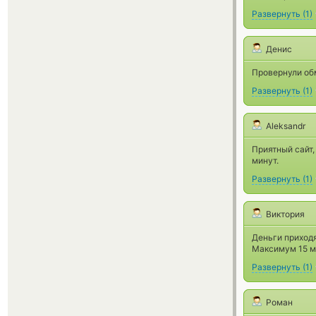
Развернуть
(
1
)
Денис
Провернули обм
Развернуть
(
1
)
Aleksandr
Приятный сайт,
минут.
Развернуть
(
1
)
Виктория
Деньги приходя
Максимум 15 м
Развернуть
(
1
)
Роман