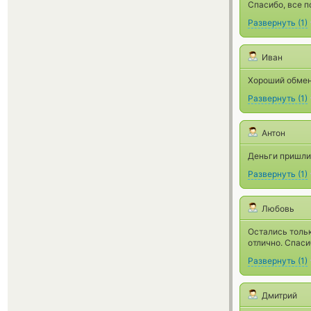
Спасибо, все п
Развернуть
(
1
)
Иван
Хороший обменн
Развернуть
(
1
)
Антон
Деньги пришли 
Развернуть
(
1
)
Любовь
Остались толь
отлично. Спаси
Развернуть
(
1
)
Дмитрий