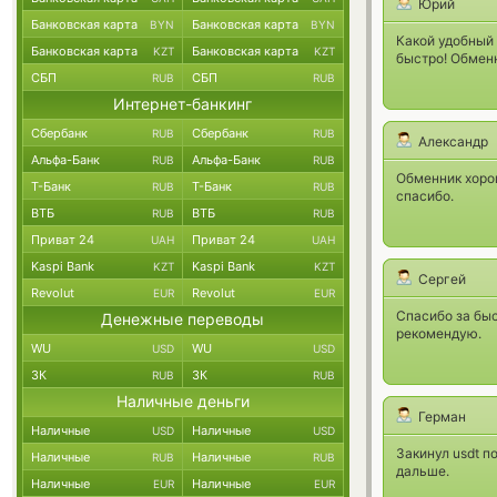
Юрий
Банковская карта
Банковская карта
BYN
BYN
Какой удобный 
Банковская карта
Банковская карта
KZT
KZT
быстро! Обмен
СБП
СБП
RUB
RUB
Интернет-банкинг
Сбербанк
Сбербанк
RUB
RUB
Александр
Альфа-Банк
Альфа-Банк
RUB
RUB
Обменник хорош
Т-Банк
Т-Банк
RUB
RUB
спасибо.
ВТБ
ВТБ
RUB
RUB
Приват 24
Приват 24
UAH
UAH
Kaspi Bank
Kaspi Bank
KZT
KZT
Сергей
Revolut
Revolut
EUR
EUR
Спасибо за быс
Денежные переводы
рекомендую.
WU
WU
USD
USD
ЗК
ЗК
RUB
RUB
Наличные деньги
Герман
Наличные
Наличные
USD
USD
Закинул usdt п
Наличные
Наличные
RUB
RUB
дальше.
Наличные
Наличные
EUR
EUR