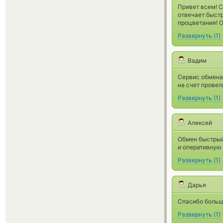
Привет всем! С
отвечает быстр
процветания! 
Развернуть
(
1
)
Вадим
Сервис обмена 
на счет провел
Развернуть
(
1
)
Алексей
Обмен быстрый
и оперативную
Развернуть
(
1
)
Дарья
Спасибо большо
Развернуть
(
1
)