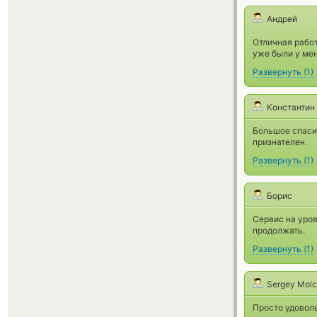
Андрей
Отличная работ
уже были у мен
Развернуть
(
1
)
Константин
Большое спасиб
признателен.
Развернуть
(
1
)
Борис
Сервис на уров
продолжать.
Развернуть
(
1
)
Sergey Mol
Просто удоволь