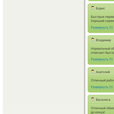
Борис
Быстрые перево
Хороший сервис
Развернуть
(
1
)
Владимир
Нормальный обм
отвечает быстр
Развернуть
(
1
)
Анатолий
Отличный рабо
Развернуть
(
1
)
Василиса
Отличный обмен
до конца!