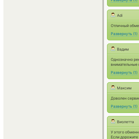
Adi
Отличный обме
Развернуть
(
1
)
Вадим
Однозначно ре
внимательные и
Развернуть
(
1
)
Максим
Доволен сервис
Развернуть
(
1
)
Виолетта
У этого обменн
Если дорожите