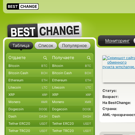
Мониторинг
Таблица
Список
Популярное
Bitcoin
Bitcoin
BTC
BTC
Bitcoin Cash
Bitcoin Cash
BCH
BCH
Ethereum
Ethereum
ETH
ETH
Litecoin
Litecoin
LTC
LTC
Статус:
XRP
XRP
XRP
XRP
Возраст:
Monero
Monero
XMR
XMR
На BestChange:
Страна:
Dogecoin
Dogecoin
DOGE
DOGE
AML-прозрачност
Dash
Dash
DASH
DASH
Tether ERC20
Tether ERC20
USDT
USDT
Tether TRC20
Tether TRC20
USDT
USDT