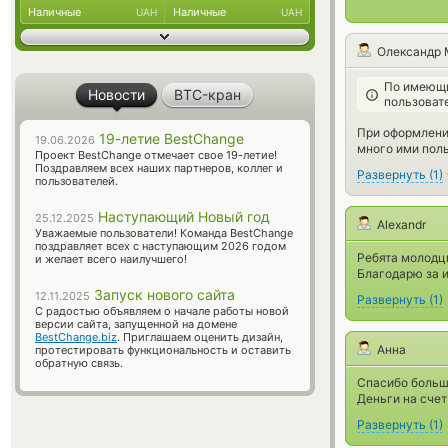
Наличные
Наличные
UAH
UAH
Олександр 
По имеющи
Новости
BTC-кран
пользоват
При оформлении
19-летие BestChange
19.06.2026
много ими пол
Проект BestChange отмечает свое 19-летие!
Поздравляем всех наших партнеров, коллег и
Развернуть
(
1
)
пользователей.
Наступающий Новый год
25.12.2025
Alexandr
Уважаемые пользователи! Команда BestChange
поздравляет всех с наступающим 2026 годом
Ребята молодцы
и желает всего наилучшего!
Благодарю за и
Запуск нового сайта
12.11.2025
Развернуть
(
1
)
С радостью объявляем о начале работы новой
версии сайта, запущенной на домене
BestChange.biz
. Приглашаем оценить дизайн,
Анна
протестировать функциональность и оставить
обратную связь.
Спасибо большо
Деньги на сче
Развернуть
(
1
)