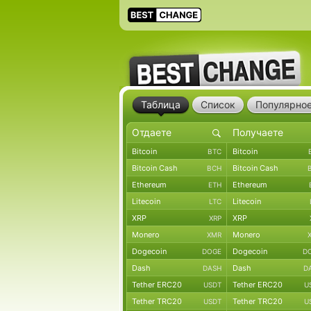
Таблица
Список
Популярно
Bitcoin
Bitcoin
BTC
Bitcoin Cash
Bitcoin Cash
BCH
Ethereum
Ethereum
ETH
Litecoin
Litecoin
LTC
XRP
XRP
XRP
Monero
Monero
XMR
Dogecoin
Dogecoin
DOGE
D
Dash
Dash
DASH
D
Tether ERC20
Tether ERC20
USDT
U
Tether TRC20
Tether TRC20
USDT
U