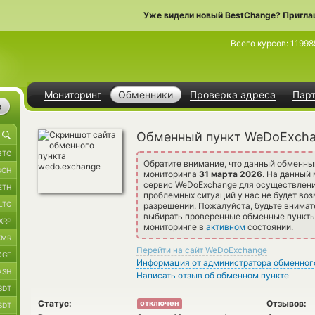
Уже видели новый BestChange? Пригла
Всего курсов:
11998
Мониторинг
Обменники
Проверка адреса
Пар
е
Обменный пункт WeDoExch
BTC
Обратите внимание, что данный обменны
BCH
мониторинга
31 марта 2026
. На данный
сервис WeDoExchange для осуществлени
ETH
проблемных ситуаций у нас не будет воз
LTC
разрешении. Пожалуйста, будьте внима
выбирать проверенные обменные пункты 
XRP
мониторинге в
активном
состоянии.
XMR
Перейти на сайт WeDoExchange
OGE
Информация от администратора обменног
ASH
Написать отзыв об обменном пункте
SDT
Статус:
Отзывов:
отключен
SDT