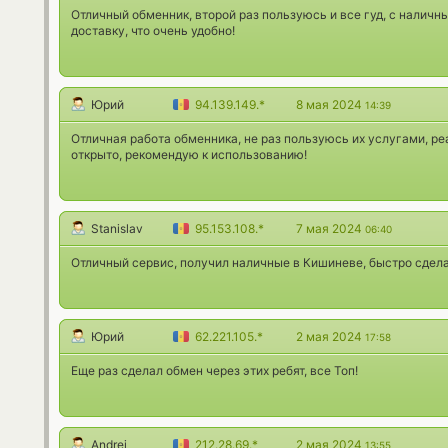
Отличный обменник, второй раз пользуюсь и все гуд, с наличн
доставку, что очень удобно!
Юрий
94.139.149.*
8 мая 2024
14:39
Отличная работа обменника, не раз пользуюсь их услугами, ре
открыто, рекомендую к использованию!
Stanislav
95.153.108.*
7 мая 2024
06:40
Отличный сервис, получил наличные в Кишиневе, быстро сделал
Юрий
62.221.105.*
2 мая 2024
17:58
Еще раз сделал обмен через этих ребят, все Топ!
Andrei
212.28.69.*
2 мая 2024
13:55