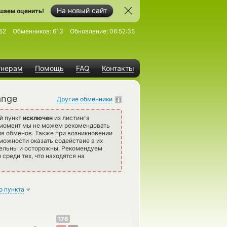
На новый сайт
шаем оценить!
52
Обменников:
613
Обновление:
06:52:35
тнерам
Помощь
FAQ
Контакты
ange
Другие обменники
й пункт
исключен
из листинга
 момент мы не можем рекомендовать
я обменов. Также при возникновении
можности оказать содействие в их
тельны и осторожны. Рекомендуем
среди тех, что находятся на
о пункта
176