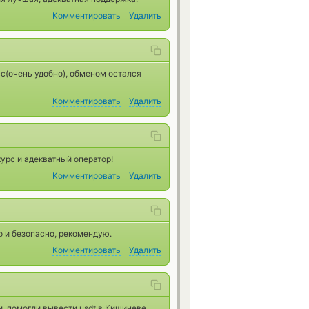
Комментировать
Удалить
сс(очень удобно), обменом остался
Комментировать
Удалить
урс и адекватный оператор!
Комментировать
Удалить
о и безопасно, рекомендую.
Комментировать
Удалить
 помогли вывести usdt в Кишиневе,