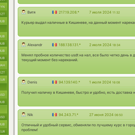
BYN
Витя
217.19.208.*
7 июля 2024
11:32
KZT
RUB
Курьер выдал наличные в Кишиневе, на данный момент нарекан
RUB
RUB
Alexandr
188.138.131.*
2 июля 2024
18:34
RUB
Менял пробное количество usdt на нал, все было четко день в де
RUB
текущий момент без нареканий.
UAH
KZT
EUR
Denis
94.139.140.*
1 июля 2024
16:08
Получил наличку в Кишиневе, быстро и удобно, есть доставка н
USD
RUB
Nik
94.243.71.*
27 июня 2024
06:50
USD
RUB
Отличный и удобный сервис, обменяли по лучшему курс в горо
проблем!
EUR