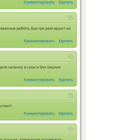
Комментировать
Удалить
екватные ребята, быстро реагируют на
Комментировать
Удалить
али наличку в срок и без лишних
Комментировать
Удалить
спект!
Комментировать
Удалить
я лучшая, адекватная поддержка.