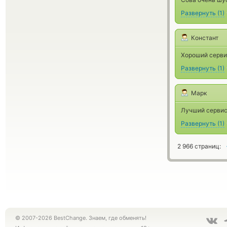
Развернуть
(
1
)
Констант
Хороший сервис
Развернуть
(
1
)
Марк
Лучший сервис
Развернуть
(
1
)
2 966 страниц:
© 2007-2026 BestChange. Знаем, где обменять!