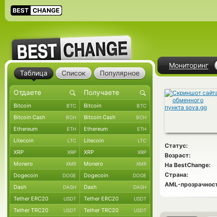
Мониторинг
Таблица
Список
Популярное
Bitcoin
Bitcoin
BTC
BTC
Bitcoin Cash
Bitcoin Cash
BCH
BCH
Ethereum
Ethereum
ETH
ETH
Litecoin
Litecoin
LTC
LTC
Статус:
XRP
XRP
XRP
XRP
Возраст:
Monero
Monero
XMR
XMR
На BestChange:
Страна:
Dogecoin
Dogecoin
DOGE
DOGE
AML-прозрачност
Dash
Dash
DASH
DASH
Tether ERC20
Tether ERC20
USDT
USDT
Tether TRC20
Tether TRC20
USDT
USDT