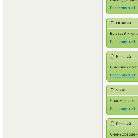
Развернуть
(
1
)
Игнатий
Быстрый и каче
Развернуть
(
1
)
Евгений
Обменник с че
Развернуть
(
1
)
Ярик
Спасибо за ка
Развернуть
(
1
)
Евгений
Очень доволен