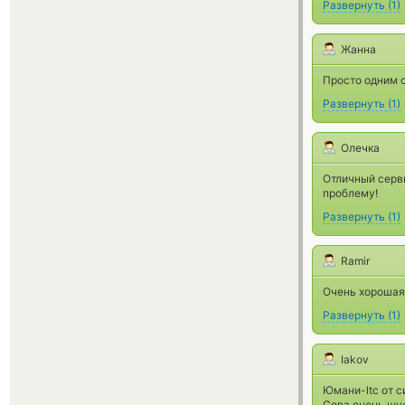
Развернуть
(
1
)
Жанна
Просто одним 
Развернуть
(
1
)
Олечка
Отличный серви
проблему!
Развернуть
(
1
)
Ramir
Очень хорошая 
Развернуть
(
1
)
Iakov
Юмани-ltc от с
Сова очень шу