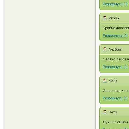
Развернуть
(
1
)
Игорь
Крайне доволе
Развернуть
(
1
)
Альберт
Сервис работае
Развернуть
(
1
)
Женя
Очень рад, что
Развернуть
(
1
)
Петр
Лучший обменн