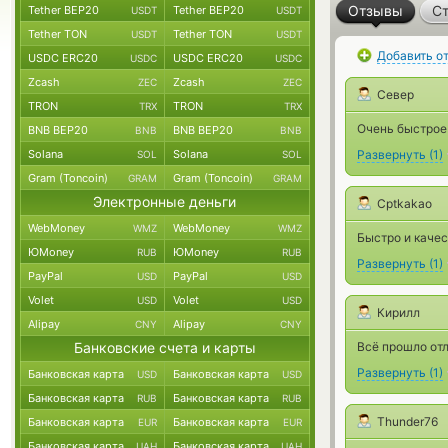
Отзывы
Ст
Tether BEP20
Tether BEP20
USDT
USDT
Tether TON
Tether TON
USDT
USDT
Добавить о
USDC ERC20
USDC ERC20
USDC
USDC
Zcash
Zcash
ZEC
ZEC
Север
TRON
TRON
TRX
TRX
Очень быстрое
BNB BEP20
BNB BEP20
BNB
BNB
Solana
Solana
Развернуть
(
1
)
SOL
SOL
Gram (Toncoin)
Gram (Toncoin)
GRAM
GRAM
Электронные деньги
Cptkakao
WebMoney
WebMoney
WMZ
WMZ
Быстро и качес
ЮMoney
ЮMoney
RUB
RUB
Развернуть
(
1
)
PayPal
PayPal
USD
USD
Volet
Volet
USD
USD
Кирилл
Alipay
Alipay
CNY
CNY
Банковские счета и карты
Всё прошло отл
Развернуть
(
1
)
Банковская карта
Банковская карта
USD
USD
Банковская карта
Банковская карта
RUB
RUB
Тhunder76
Банковская карта
Банковская карта
EUR
EUR
Банковская карта
Банковская карта
UAH
UAH