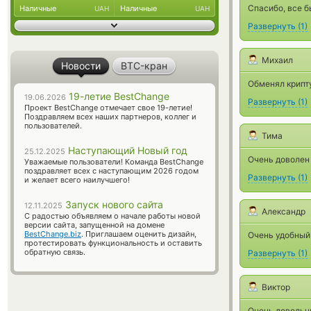
Спасибо, все б
Наличные
Наличные
UAH
UAH
Развернуть
(
1
)
Михаил
Новости
BTC-кран
Обменял крипту
19-летие BestChange
19.06.2026
Развернуть
(
1
)
Проект BestChange отмечает свое 19-летие!
Поздравляем всех наших партнеров, коллег и
пользователей.
Тима
Наступающий Новый год
25.12.2025
Очень доволен
Уважаемые пользователи! Команда BestChange
поздравляет всех с наступающим 2026 годом
Развернуть
(
1
)
и желает всего наилучшего!
Запуск нового сайта
12.11.2025
Александр
С радостью объявляем о начале работы новой
версии сайта, запущенной на домене
BestChange.biz
. Приглашаем оценить дизайн,
Очень удобный 
протестировать функциональность и оставить
обратную связь.
Развернуть
(
1
)
Виктор
Очень довольн