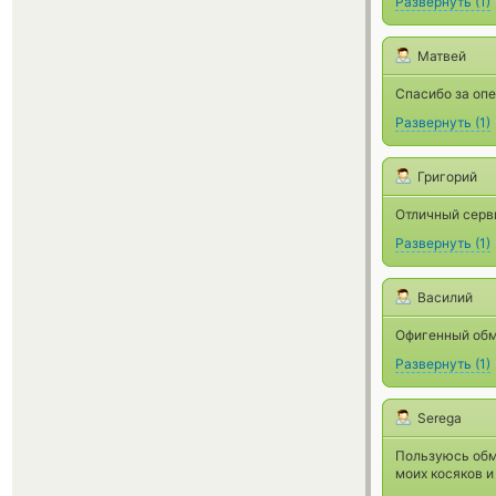
Развернуть
(
1
)
Матвей
Спасибо за опе
Развернуть
(
1
)
Григорий
Отличный серв
Развернуть
(
1
)
Василий
Офигенный обм
Развернуть
(
1
)
Serega
Пользуюсь обме
моих косяков и