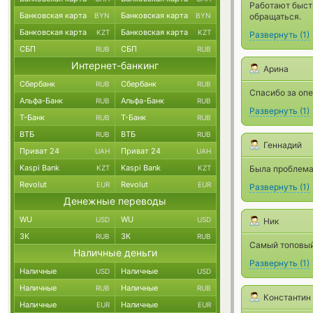
Работают быстр
Банковская карта
Банковская карта
BYN
BYN
обращаться.
Банковская карта
Банковская карта
KZT
KZT
Развернуть
(
1
)
СБП
СБП
RUB
RUB
Интернет-банкинг
Арина
Сбербанк
Сбербанк
RUB
RUB
Спасибо за опе
Альфа-Банк
Альфа-Банк
RUB
RUB
Развернуть
(
1
)
Т-Банк
Т-Банк
RUB
RUB
ВТБ
ВТБ
RUB
RUB
Геннадий
Приват 24
Приват 24
UAH
UAH
Kaspi Bank
Kaspi Bank
KZT
KZT
Была проблема
Revolut
Revolut
EUR
EUR
Развернуть
(
1
)
Денежные переводы
WU
WU
USD
USD
Ник
ЗК
ЗК
RUB
RUB
Самый топовый
Наличные деньги
Развернуть
(
1
)
Наличные
Наличные
USD
USD
Наличные
Наличные
RUB
RUB
Константин
Наличные
Наличные
EUR
EUR