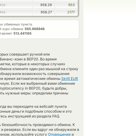
958.29
953
EP20
958.27
2177
EP20
х обменных пункта.
 курс обмена:
565.968946
ставляет
513.441165
торых совершает ручной или
Бинанс-коин в BEP20. Во время
етки, которые в некоторых случаях
обмена кликните один раз мышкой на строку
е обнаружили возможность совершения
нное время автоматические обмены
Skrill EUR
чную. Если же выбранный вами обменник
cryptocurrency in BEP20, будьте добры,
ять нужные меры: определим причины
гда вы переходите на вебсайт пункта
ронные деньги подобным способом и это
есь инструкцией из раздела FAQ.
ть безошибочность проводимого обмена. К
 и резервах. Если вы вдруг не обнаружили в
меном, используйте услугу
Оповещение
и