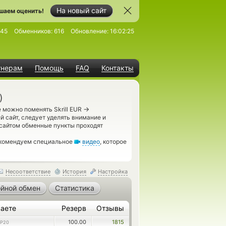
На новый сайт
шаем оценить!
545
Обменников:
616
Обновление:
16:02:25
тнерам
Помощь
FAQ
Контакты
)
→
 можно поменять Skrill EUR
 сайт, следует уделять внимание и
 сайтом обменные пункты проходят
рекомендуем специальное
видео
, которое
Несоответствие
История
Настройка
йной обмен
Статистика
аете
Резерв
Отзывы
100.00
1815
EP20