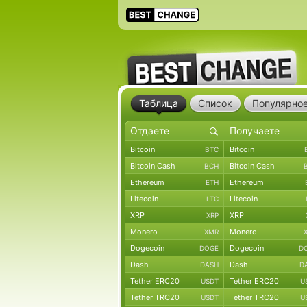
Таблица
Список
Популярно
Bitcoin
Bitcoin
BTC
Bitcoin Cash
Bitcoin Cash
BCH
Ethereum
Ethereum
ETH
Litecoin
Litecoin
LTC
XRP
XRP
XRP
Monero
Monero
XMR
Dogecoin
Dogecoin
DOGE
D
Dash
Dash
DASH
D
Tether ERC20
Tether ERC20
USDT
U
Tether TRC20
Tether TRC20
USDT
U