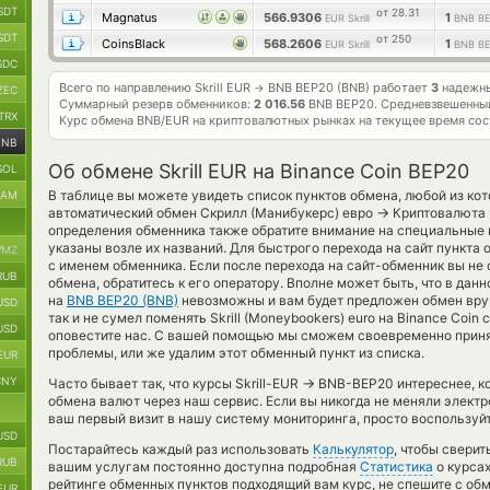
SDT
от 28.31
Magnatus
566.9306
1
EUR Skrill
BNB B
SDT
от 250
CoinsBlack
568.2606
1
EUR Skrill
BNB B
SDC
Всего по направлению Skrill EUR
BNB BEP20 (BNB) работает
3
надежны
→
ZEC
Суммарный резерв обменников:
2 016.56
BNB BEP20.
Средневзвешенный
TRX
Курс обмена
BNB/EUR
на криптовалютных рынках на текущее время со
BNB
Об обмене Skrill EUR на Binance Coin BEP20
SOL
В таблице вы можете увидеть список пунктов обмена, любой из ко
RAM
→
автоматический обмен Скрилл (Манибукерс) евро
Криптовалюта 
определения обменника также обратите внимание на специальные м
указаны возле их названий. Для быстрого перехода на сайт пункта 
MZ
с именем обменника. Если после перехода на сайт-обменник вы н
RUB
обмена, обратитесь к его оператору. Вполне может быть, что в да
на
BNB BEP20 (BNB)
невозможны и вам будет предложен обмен вру
USD
так и не сумел поменять Skrill (Moneybookers) euro на Binance Coin 
USD
оповестите нас. С вашей помощью мы сможем своевременно прин
проблемы, или же удалим этот обменный пункт из списка.
EUR
CNY
→
Часто бывает так, что курсы Skrill-EUR
BNB-BEP20 интереснее, ко
обмена валют через наш сервис. Если вы никогда не меняли элект
ваш первый визит в нашу систему мониторинга, просто воспользуйт
USD
Постарайтесь каждый раз использовать
Калькулятор
, чтобы свери
RUB
вашим услугам постоянно доступна подробная
Статистика
о курсах
рейтинге обменных пунктов подходящий вам курс, не спешите с об
EUR