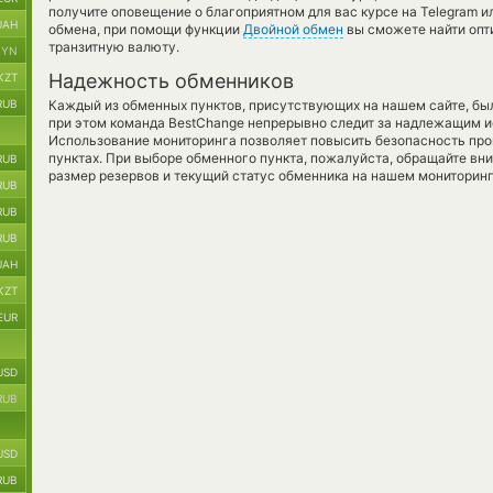
получите оповещение о благоприятном для вас курсе на Telegram ил
UAH
обмена, при помощи функции
Двойной обмен
вы сможете найти опт
транзитную валюту.
BYN
Надежность обменников
KZT
RUB
Каждый из обменных пунктов, присутствующих на нашем сайте, бы
при этом команда BestChange непрерывно следит за надлежащим и
Использование мониторинга позволяет повысить безопасность пр
пунктах. При выборе обменного пункта, пожалуйста, обращайте вн
RUB
размер резервов и текущий статус обменника на нашем мониторинг
RUB
RUB
RUB
UAH
KZT
EUR
USD
RUB
USD
RUB