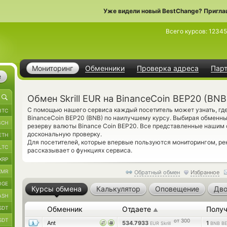
Уже видели новый BestChange? Пригла
Всего курсов:
1234
Мониторинг
Обменники
Проверка адреса
Пар
е
Обмен Skrill EUR на BinanceCoin BEP20 (BNB
С помощью нашего сервиса каждый посетитель может узнать, где
BTC
BinanceCoin BEP20 (BNB) по наилучшему курсу. Выбирая обменный
BCH
резерву валюты Binance Coin BEP20. Все представленные нашим
доскональную проверку.
ETH
Для посетителей, которые впервые пользуются мониторингом, 
LTC
рассказывает о функциях сервиса.
XRP
XMR
Обратный обмен
Избранное
OGE
Курсы обмена
Калькулятор
Оповещение
Дво
ASH
SDT
Обменник
Отдаете
Получ
▲
SDT
от 300
Ant
534.7933
1
EUR Skrill
BNB B