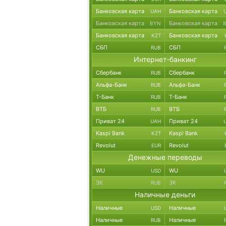
Банковская карта
Банковская карта
UAH
Банковская карта
Банковская карта
BYN
Банковская карта
Банковская карта
KZT
СБП
СБП
RUB
Интернет-банкинг
Сбербанк
Сбербанк
RUB
Альфа-Банк
Альфа-Банк
RUB
Т-Банк
Т-Банк
RUB
ВТБ
ВТБ
RUB
Приват 24
Приват 24
UAH
Kaspi Bank
Kaspi Bank
KZT
Revolut
Revolut
EUR
Денежные переводы
WU
WU
USD
ЗК
ЗК
RUB
Наличные деньги
Наличные
Наличные
USD
Наличные
Наличные
RUB