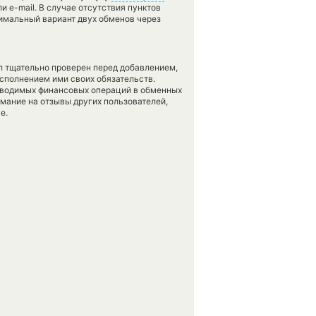
и e-mail. В случае отсутствия пунктов
имальный вариант двух обменов через
л тщательно проверен перед добавлением,
сполнением ими своих обязательств.
оводимых финансовых операций в обменных
имание на отзывы других пользователей,
е.