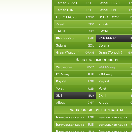
Tether BEP20
Tether BEP20
USDT
U
Tether TON
Tether TON
USDT
U
USDC ERC20
USDC ERC20
USDC
U
Zcash
Zcash
ZEC
TRON
TRON
TRX
BNB BEP20
BNB BEP20
BNB
Solana
Solana
SOL
Gram (Toncoin)
Gram (Toncoin)
GRAM
G
Электронные деньги
WebMoney
WebMoney
WMZ
W
ЮMoney
ЮMoney
RUB
PayPal
PayPal
USD
Volet
Volet
USD
Skrill
Skrill
EUR
Alipay
Alipay
CNY
Банковские счета и карты
Банковская карта
Банковская карта
USD
Банковская карта
Банковская карта
RUB
Банковская карта
Банковская карта
EUR