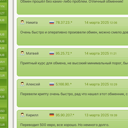
Обмен прошёл без каких-либо проблем. Отличный обменник!
BYN
KZT
RUB
Никита
78.37.23.*
14 марта 2025
12:06
Очень быстро и оперативно произвели обмен, можно смело дов
RUB
RUB
RUB
Матвей
95.25.72.*
14 марта 2025
11:21
RUB
UAH
Приятный курс для обмена, не высокий минимальный порог, бы
KZT
EUR
Алексей
5.166.90.*
14 марта 2025
10:29
USD
Перевели крипту очень быстро, рад что нашел этот обменник, 
RUB
USD
Кирилл
95.90.207.*
13 марта 2025
19:39
RUB
Переводил 500 евро, все хорошо. Но немного долго.
EUR