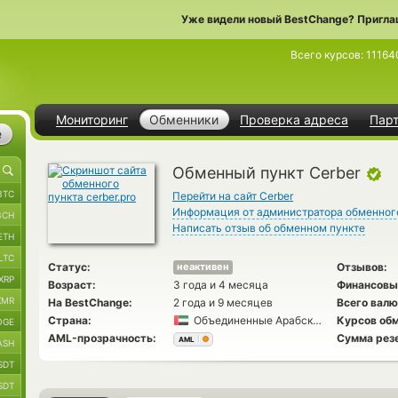
Уже видели новый BestChange? Пригла
Всего курсов:
11164
Мониторинг
Обменники
Проверка адреса
Пар
е
Обменный пункт Cerber
BTC
Перейти на сайт Cerber
Информация от администратора обменног
BCH
Написать отзыв об обменном пункте
ETH
LTC
Статус:
Отзывов:
неактивен
XRP
Возраст:
3 года и 4 месяца
Финансовы
XMR
На BestChange:
2 года и 9 месяцев
Всего валю
Страна:
Объединенные Арабские Эмираты
Курсов обм
OGE
AML-прозрачность:
Сумма рез
AML
ASH
SDT
SDT