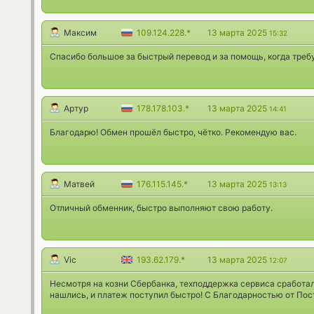
Максим
109.124.228.*
13 марта 2025
15:32
Спасибо большое за быстрый перевод и за помощь, когда треб
Артур
178.178.103.*
13 марта 2025
14:41
Благодарю! Обмен прошёл быстро, чётко. Рекомендую вас.
Матвей
176.115.145.*
13 марта 2025
13:13
Отличный обменник, быстро выполняют свою работу.
Vic
193.62.179.*
13 марта 2025
12:07
Несмотря на козни Сбербанка, техподдержка сервиса сработал
нашлись, и платеж поступил быстро! С Благодарностью от Пос