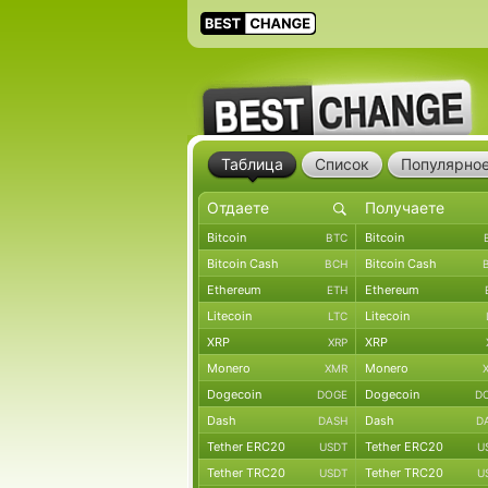
Таблица
Список
Популярно
Bitcoin
Bitcoin
BTC
Bitcoin Cash
Bitcoin Cash
BCH
Ethereum
Ethereum
ETH
Litecoin
Litecoin
LTC
XRP
XRP
XRP
Monero
Monero
XMR
Dogecoin
Dogecoin
DOGE
D
Dash
Dash
DASH
D
Tether ERC20
Tether ERC20
USDT
U
Tether TRC20
Tether TRC20
USDT
U