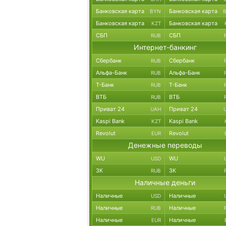
Банковская карта
Банковская карта
BYN
Банковская карта
Банковская карта
KZT
СБП
СБП
RUB
Интернет-банкинг
Сбербанк
Сбербанк
RUB
Альфа-Банк
Альфа-Банк
RUB
Т-Банк
Т-Банк
RUB
ВТБ
ВТБ
RUB
Приват 24
Приват 24
UAH
Kaspi Bank
Kaspi Bank
KZT
Revolut
Revolut
EUR
Денежные переводы
WU
WU
USD
ЗК
ЗК
RUB
Наличные деньги
Наличные
Наличные
USD
Наличные
Наличные
RUB
Наличные
Наличные
EUR