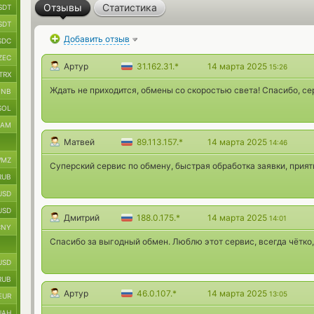
Отзывы
Статистика
SDT
SDT
Добавить отзыв
SDC
ZEC
Артур
31.162.31.*
14 марта 2025
15:26
TRX
Ждать не приходится, обмены со скоростью света! Спасибо, с
BNB
SOL
RAM
Матвей
89.113.157.*
14 марта 2025
14:46
MZ
Суперский сервис по обмену, быстрая обработка заявки, прият
RUB
USD
USD
Дмитрий
188.0.175.*
14 марта 2025
14:01
CNY
Спасибо за выгодный обмен. Люблю этот сервис, всегда чётко
USD
RUB
Артур
46.0.107.*
14 марта 2025
13:05
EUR
UAH