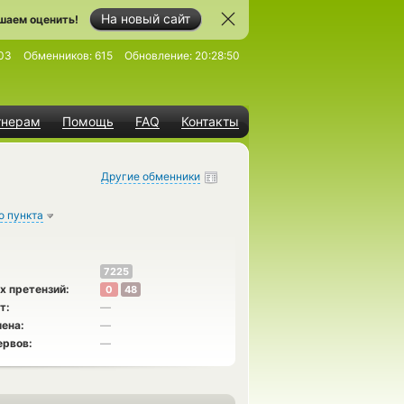
На новый сайт
шаем оценить!
03
Обменников:
615
Обновление:
20:28:50
тнерам
Помощь
FAQ
Контакты
Другие обменники
о пункта
7225
х претензий:
0
48
т:
—
ена:
—
ервов:
—