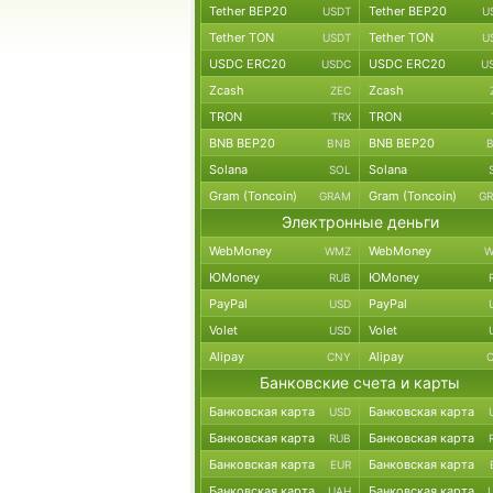
Tether BEP20
Tether BEP20
USDT
U
Tether TON
Tether TON
USDT
U
USDC ERC20
USDC ERC20
USDC
U
Zcash
Zcash
ZEC
TRON
TRON
TRX
BNB BEP20
BNB BEP20
BNB
Solana
Solana
SOL
Gram (Toncoin)
Gram (Toncoin)
GRAM
G
Электронные деньги
WebMoney
WebMoney
WMZ
W
ЮMoney
ЮMoney
RUB
PayPal
PayPal
USD
Volet
Volet
USD
Alipay
Alipay
CNY
Банковские счета и карты
Банковская карта
Банковская карта
USD
Банковская карта
Банковская карта
RUB
Банковская карта
Банковская карта
EUR
Банковская карта
Банковская карта
UAH