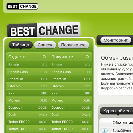
Мониторинг
Таблица
Список
Популярное
Обмен Jusan
Ниже в списке пр
Bitcoin
Bitcoin
BTC
BTC
обменному курсу.
Bitcoin Cash
Bitcoin Cash
BCH
BCH
валюты Банковска
администрацией.
Ethereum
Ethereum
ETH
ETH
Если вы пользует
Litecoin
Litecoin
LTC
LTC
подробно рассказ
XRP
XRP
XRP
XRP
Monero
Monero
XMR
XMR
Dogecoin
Dogecoin
DOGE
DOGE
Курсы обмена
Dash
Dash
DASH
DASH
Tether ERC20
Tether ERC20
USDT
USDT
Обменни
Tether TRC20
Tether TRC20
USDT
USDT
ВсемОбмен