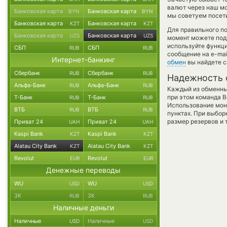
валют через наш мо
Банковская карта
Банковская карта
BYN
BYN
мы советуем посети
Банковская карта
Банковская карта
KZT
KZT
Для правильного по
Банковская карта
Банковская карта
UZS
UZS
момент можете под
используйте функ
СБП
СБП
RUB
RUB
сообщение на e-mai
Интернет-банкинг
обмен
вы найдете с
Сбербанк
Сбербанк
RUB
RUB
Надежность 
Альфа-Банк
Альфа-Банк
RUB
RUB
Каждый из обменны
при этом команда 
Т-Банк
Т-Банк
RUB
RUB
Использование мон
ВТБ
ВТБ
RUB
RUB
пунктах. При выбор
размер резервов и 
Приват 24
Приват 24
UAH
UAH
Kaspi Bank
Kaspi Bank
KZT
KZT
Alatau City Bank
Alatau City Bank
KZT
KZT
Revolut
Revolut
EUR
EUR
Денежные переводы
WU
WU
USD
USD
ЗК
ЗК
RUB
RUB
Наличные деньги
Наличные
Наличные
USD
USD