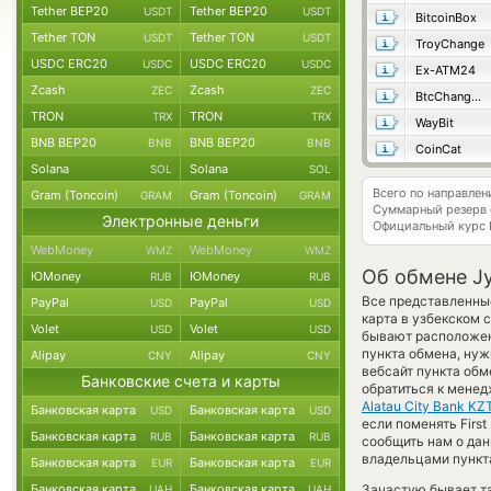
Tether BEP20
Tether BEP20
USDT
USDT
BitcoinBox
Tether TON
Tether TON
USDT
USDT
TroyChange
USDC ERC20
USDC ERC20
USDC
USDC
Ex-ATM24
Zcash
Zcash
ZEC
ZEC
BtcChange24
TRON
TRON
TRX
TRX
WayBit
BNB BEP20
BNB BEP20
BNB
BNB
CoinCat
Solana
Solana
SOL
SOL
Всего по направлен
Gram (Toncoin)
Gram (Toncoin)
GRAM
GRAM
Суммарный резерв
Электронные деньги
Официальный курс
WebMoney
WebMoney
WMZ
WMZ
Об обмене Jy
ЮMoney
ЮMoney
RUB
RUB
Все представленны
PayPal
PayPal
USD
USD
карта в узбекском 
Volet
Volet
USD
USD
бывают расположены
пункта обмена, нуж
Alipay
Alipay
CNY
CNY
вебсайт пункта об
Банковские счета и карты
обратиться к менед
Alatau City Bank KZ
Банковская карта
Банковская карта
USD
USD
если поменять First
Банковская карта
Банковская карта
RUB
RUB
сообщить нам о да
владельцами пункта
Банковская карта
Банковская карта
EUR
EUR
Банковская карта
Банковская карта
Зачастую бывает та
UAH
UAH