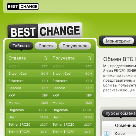
Мониторинг
Таблица
Список
Популярное
Обмен ВТБ R
Мы представляем 
Bitcoin
Bitcoin
BTC
BTC
Shiba ERC20 (SHI
Bitcoin Cash
Bitcoin Cash
BCH
BCH
внимание также и
представителями 
Ethereum
Ethereum
ETH
ETH
Если вы пользует
Litecoin
Litecoin
LTC
LTC
рассказывающее о
XRP
XRP
XRP
XRP
Monero
Monero
XMR
XMR
Dogecoin
Dogecoin
DOGE
DOGE
Курсы обмена
Dash
Dash
DASH
DASH
Tether ERC20
Tether ERC20
USDT
USDT
Обменни
Tether TRC20
Tether TRC20
USDT
USDT
Cerber