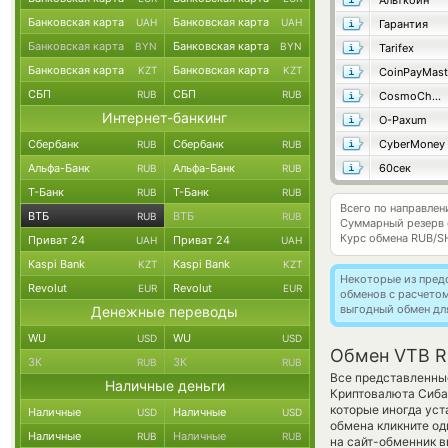
Альткоин
Банковская карта
Банковская карта
UAH
UAH
Гарантия
Банковская карта
Банковская карта
BYN
BYN
Tarifex
Банковская карта
Банковская карта
KZT
KZT
CoinPayMast
СБП
СБП
RUB
RUB
CosmoChanger
Интернет-банкинг
O-Paxum
Сбербанк
Сбербанк
CyberMoney
RUB
RUB
Альфа-Банк
Альфа-Банк
60сек
RUB
RUB
Т-Банк
Т-Банк
RUB
RUB
Всего по направле
ВТБ
ВТБ
RUB
RUB
Суммарный резерв
Курс обмена
RUB/S
Приват 24
Приват 24
UAH
UAH
Kaspi Bank
Kaspi Bank
KZT
KZT
Некоторые из пред
Revolut
Revolut
EUR
EUR
обменов с расчето
выгодный обмен дл
Денежные переводы
WU
WU
USD
USD
Обмен VTB RU
ЗК
ЗК
RUB
RUB
Все представленные
Наличные деньги
Криптовалюта Сиба-
которые иногда уст
Наличные
Наличные
USD
USD
обмена кликните од
Наличные
Наличные
RUB
RUB
на сайт-обменник в