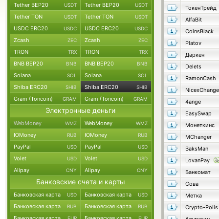
Tether BEP20
Tether BEP20
USDT
USDT
ТокенТрейд
Tether TON
Tether TON
USDT
USDT
AlfaBit
USDC ERC20
USDC ERC20
USDC
USDC
CoinsBlack
Zcash
Zcash
ZEC
ZEC
Platov
TRON
TRON
TRX
TRX
Даркен
BNB BEP20
BNB BEP20
BNB
BNB
Delets
Solana
Solana
SOL
SOL
RamonCash
Shiba ERC20
Shiba ERC20
SHIB
SHIB
NicexChange
Gram (Toncoin)
Gram (Toncoin)
GRAM
GRAM
4ange
Электронные деньги
EasySwap
WebMoney
WebMoney
WMZ
WMZ
Монеткинс
ЮMoney
ЮMoney
RUB
RUB
MChanger
PayPal
PayPal
USD
USD
BaksMan
Volet
Volet
USD
USD
LovanPay
Alipay
Alipay
CNY
CNY
Банкомат
Банковские счета и карты
Сова
Банковская карта
Банковская карта
USD
USD
Метка
Банковская карта
Банковская карта
RUB
RUB
Crypto-Polis
Банковская карта
Банковская карта
EUR
EUR