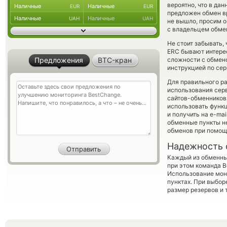
вероятно, что в да
Наличные
Наличные
EUR
EUR
предложен обмен вр
Наличные
Наличные
UAH
UAH
не вышло, просим 
с владельцем обмен
Не стоит забывать,
ERC бывают интерес
Предложения
BTC-кран
сложности с обмено
инструкцией по сер
Для правильного ра
использования серв
сайтов-обменников,
использовать фун
и получить на e-mai
обменные пункты н
обменов при помощ
Надежность 
Каждый из обменны
при этом команда 
Использование мон
пунктах. При выбор
размер резервов и 