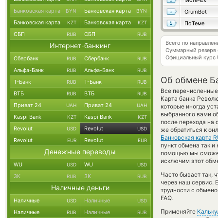
More-Ex
Банковская карта
Банковская карта
BYN
BYN
GrumBot
Банковская карта
Банковская карта
KZT
KZT
ПоТеме
СБП
СБП
RUB
RUB
Всего по направле
Интернет-банкинг
Суммарный резерв
Официальный курс
Сбербанк
Сбербанк
RUB
RUB
Альфа-Банк
Альфа-Банк
RUB
RUB
Об обмене Ба
Т-Банк
Т-Банк
RUB
RUB
Все перечисленные
ВТБ
ВТБ
RUB
RUB
Карта банка Револю
Приват 24
Приват 24
UAH
UAH
которые иногда уст
выбранного вами о
Kaspi Bank
Kaspi Bank
KZT
KZT
после перехода на 
Revolut
Revolut
USD
USD
же обратиться к он
Банковская карта 
Revolut
Revolut
EUR
EUR
пункт обмена так и 
Денежные переводы
помощью мы сможем
исключим этот обме
WU
WU
USD
USD
Часто бывает так, 
ЗК
ЗК
RUB
RUB
через наш сервис. 
Наличные деньги
трудности с обмено
FAQ.
Наличные
Наличные
USD
USD
Применяйте
Кальку
Наличные
Наличные
RUB
RUB