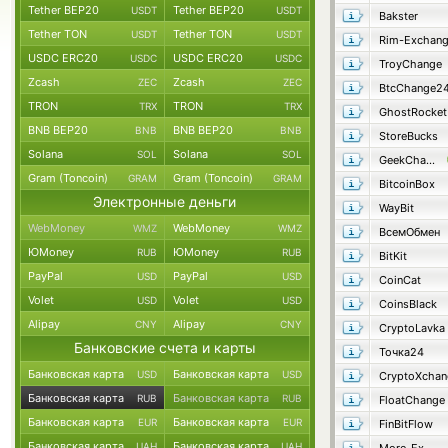
Tether BEP20
Tether BEP20
USDT
USDT
Bakster
Tether TON
Tether TON
USDT
USDT
Rim-Exchan
USDC ERC20
USDC ERC20
USDC
USDC
TroyChange
Zcash
Zcash
ZEC
ZEC
BtcChange2
TRON
TRON
TRX
TRX
GhostRocket
BNB BEP20
BNB BEP20
BNB
BNB
StoreBucks
Solana
Solana
SOL
SOL
GeekChange
Gram (Toncoin)
Gram (Toncoin)
GRAM
GRAM
BitcoinBox
Электронные деньги
WayBit
WebMoney
WebMoney
WMZ
WMZ
ВсемОбмен
ЮMoney
ЮMoney
RUB
RUB
BitKit
PayPal
PayPal
USD
USD
CoinCat
Volet
Volet
USD
USD
CoinsBlack
Alipay
Alipay
CNY
CNY
CryptoLavka
Банковские счета и карты
Точка24
Банковская карта
Банковская карта
USD
USD
CryptoXchan
Банковская карта
Банковская карта
RUB
RUB
FloatChange
Банковская карта
Банковская карта
EUR
EUR
FinBitFlow
Банковская карта
Банковская карта
UAH
UAH