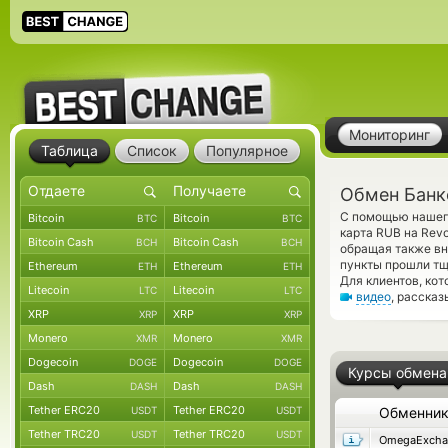
Мониторинг
Таблица
Список
Популярное
Обмен Банко
С помощью нашего
Bitcoin
Bitcoin
BTC
BTC
карта RUB на Rev
Bitcoin Cash
Bitcoin Cash
BCH
BCH
обращая также вн
пункты прошли тщ
Ethereum
Ethereum
ETH
ETH
Для клиентов, ко
Litecoin
Litecoin
LTC
LTC
видео
, расска
XRP
XRP
XRP
XRP
Monero
Monero
XMR
XMR
Dogecoin
Dogecoin
DOGE
DOGE
Курсы обмена
Dash
Dash
DASH
DASH
Tether ERC20
Tether ERC20
USDT
USDT
Обменни
Tether TRC20
Tether TRC20
USDT
USDT
OmegaExcha