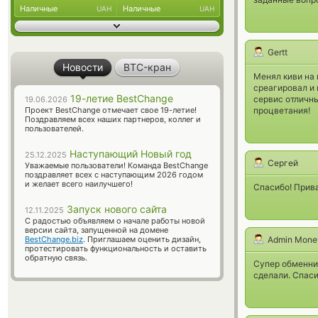
Наличные
Наличные
UAH
UAH
Gertt
Новости
BTC-кран
Менял киви на 
среагировал и 
19-летие BestChange
сервис отличны
19.06.2026
Проект BestChange отмечает свое 19-летие!
процветания!
Поздравляем всех наших партнеров, коллег и
пользователей.
Наступающий Новый год
25.12.2025
Сергей
Уважаемые пользователи! Команда BestChange
поздравляет всех с наступающим 2026 годом
и желает всего наилучшего!
Спасибо! Прив
Запуск нового сайта
12.11.2025
С радостью объявляем о начале работы новой
версии сайта, запущенной на домене
BestChange.biz
. Приглашаем оценить дизайн,
Admin Mone
протестировать функциональность и оставить
обратную связь.
Супер обменник
сделали. Спас