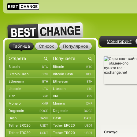
Мониторинг
Таблица
Список
Популярное
Bitcoin
Bitcoin
BTC
BTC
Bitcoin Cash
Bitcoin Cash
BCH
BCH
Ethereum
Ethereum
ETH
ETH
Litecoin
Litecoin
LTC
LTC
XRP
XRP
XRP
XRP
Monero
Monero
XMR
XMR
Dogecoin
Dogecoin
DOGE
DOGE
Dash
Dash
DASH
DASH
Tether ERC20
Tether ERC20
USDT
USDT
Статус:
Tether TRC20
Tether TRC20
USDT
USDT