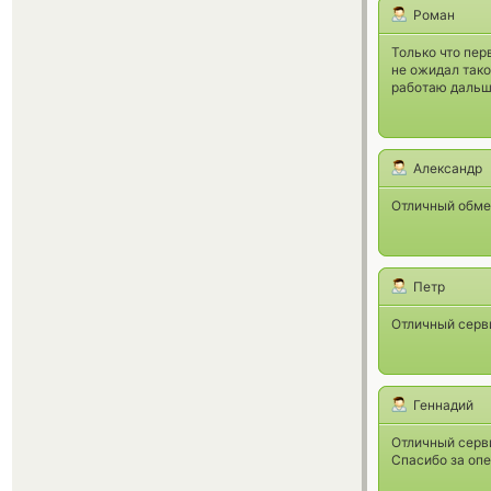
Роман
Только что пер
не ожидал тако
работаю дальш
Александр
Отличный обме
Петр
Отличный серв
Геннадий
Отличный серв
Спасибо за опе