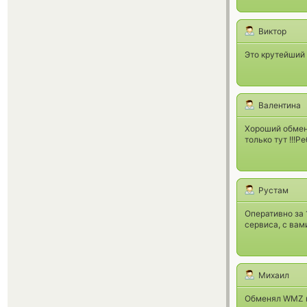
Виктор
Это крутейший о
Валентина
Хороший обмен
только тут !!!Р
Рустам
Оперативно за 
сервиса, с вам
Михаил
Обменял WMZ на