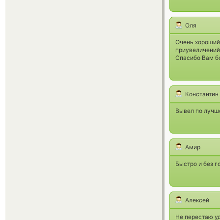
Оля
Очень хороший
приувеличений 
Спасибо Вам бо
Константин
Вывел по лучше
Амир
Быстро и без г
Алексей
Не перестаю уд