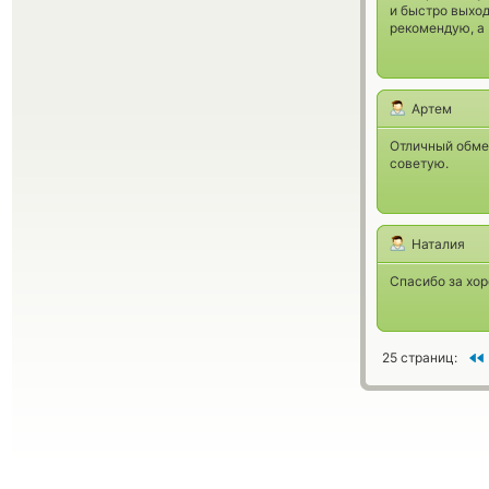
и быстро выход
рекомендую, а 
Артем
Отличный обме
советую.
Наталия
Спасибо за хор
25 страниц: