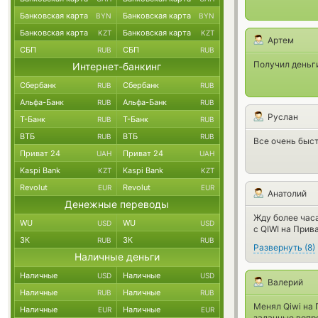
Банковская карта
Банковская карта
BYN
BYN
Банковская карта
Банковская карта
KZT
KZT
Артем
СБП
СБП
RUB
RUB
Получил деньг
Интернет-банкинг
Сбербанк
Сбербанк
RUB
RUB
Альфа-Банк
Альфа-Банк
RUB
RUB
Руслан
Т-Банк
Т-Банк
RUB
RUB
ВТБ
ВТБ
RUB
RUB
Все очень быс
Приват 24
Приват 24
UAH
UAH
Kaspi Bank
Kaspi Bank
KZT
KZT
Revolut
Revolut
EUR
EUR
Анатолий
Денежные переводы
Жду более часа,
WU
WU
USD
USD
с QIWI на Прив
ЗК
ЗК
RUB
RUB
Развернуть
(
8
)
Наличные деньги
Наличные
Наличные
USD
USD
Валерий
Наличные
Наличные
RUB
RUB
Менял Qiwi на 
Наличные
Наличные
EUR
EUR
заданные вопр