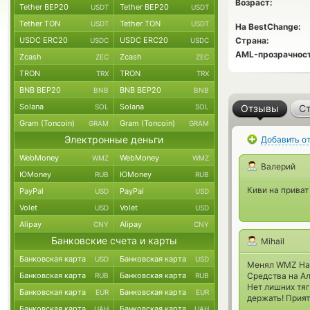
Возраст:
Tether BEP20
Tether BEP20
USDT
USDT
Tether TON
Tether TON
USDT
USDT
На BestChange:
USDC ERC20
USDC ERC20
Страна:
USDC
USDC
AML-прозрачност
Zcash
Zcash
ZEC
ZEC
TRON
TRON
TRX
TRX
BNB BEP20
BNB BEP20
BNB
BNB
Solana
Solana
SOL
SOL
Отзывы
Ст
Gram (Toncoin)
Gram (Toncoin)
GRAM
GRAM
Электронные деньги
Добавить о
WebMoney
WebMoney
WMZ
WMZ
Валерий
ЮMoney
ЮMoney
RUB
RUB
Киви на приват
PayPal
PayPal
USD
USD
Volet
Volet
USD
USD
Alipay
Alipay
CNY
CNY
Банковские счета и карты
Mihail
Банковская карта
Банковская карта
USD
USD
Менял WMZ На
Банковская карта
Банковская карта
Средства на Ал
RUB
RUB
Нет лишних тяг
Банковская карта
Банковская карта
EUR
EUR
держать! Прият
Банковская карта
Банковская карта
UAH
UAH