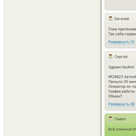
Евгений
Пока претензию
Так себе сервис
Развернуть
(
1
)
Сергей
Здравствуйте!
№28623 Автооб
Прошло 20 мин
Оператор он-ла
График работы с
Обман?
Развернуть
(
6
)
Павел
Всё отлично!! И