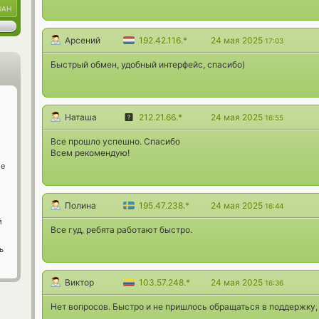
UAH
Арсений
192.42.116.*
24 мая 2025
17:03
Быстрый обмен, удобный интерфейс, спасибо)
Наташа
212.21.66.*
24 мая 2025
16:55
Все прошло успешно. Спасибо
Всем рекомендую!
ge
Полина
195.47.238.*
24 мая 2025
16:44
й
Все гуд, ребята работают быстро.
ь
Виктор
103.57.248.*
24 мая 2025
16:36
Нет вопросов. Быстро и не пришлось обращаться в поддержку, 