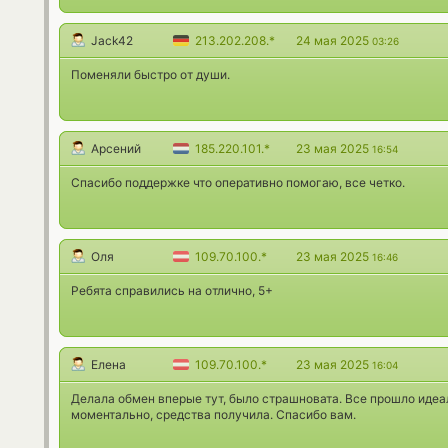
Jack42
213.202.208.*
24 мая 2025
03:26
Поменяли быстро от души.
Арсений
185.220.101.*
23 мая 2025
16:54
Спасибо поддержке что оперативно помогаю, все четко.
Оля
109.70.100.*
23 мая 2025
16:46
Ребята справились на отлично, 5+
Елена
109.70.100.*
23 мая 2025
16:04
Делала обмен вперые тут, было страшновата. Все прошло идеа
моментально, средства получила. Спасибо вам.