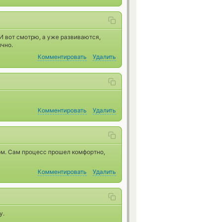
 И вот смотрю, а уже развиваются,
ично.
Комментировать
Удалить
Комментировать
Удалить
м. Сам процесс прошел комфортно,
Комментировать
Удалить
у.