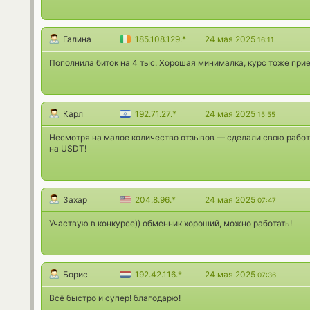
Галина
185.108.129.*
24 мая 2025
16:11
Пополнила биток на 4 тыс. Хорошая минималка, курс тоже при
Карл
192.71.27.*
24 мая 2025
15:55
Несмотря на малое количество отзывов — сделали свою работ
на USDT!
Захар
204.8.96.*
24 мая 2025
07:47
Участвую в конкурсе)) обменник хороший, можно работать!
Борис
192.42.116.*
24 мая 2025
07:36
Всё быстро и супер! благодарю!