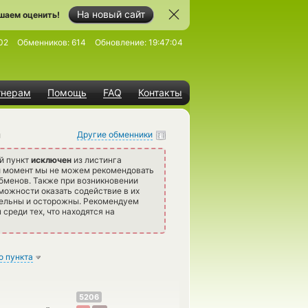
На новый сайт
шаем оценить!
02
Обменников:
614
Обновление:
19:47:04
тнерам
Помощь
FAQ
Контакты
n
Другие обменники
й пункт
исключен
из листинга
й момент мы не можем рекомендовать
бменов. Также при возникновении
можности оказать содействие в их
тельны и осторожны. Рекомендуем
среди тех, что находятся на
о пункта
5206