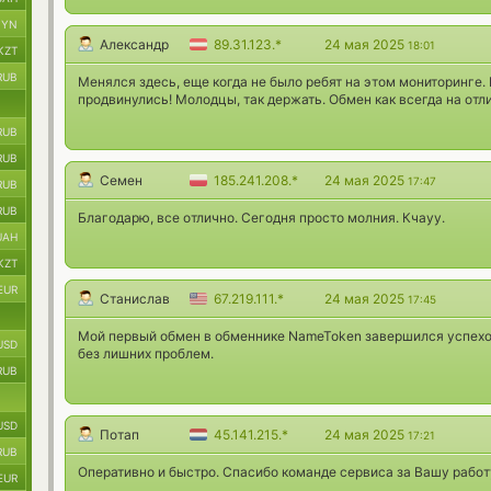
BYN
Александр
89.31.123.*
24 мая 2025
18:01
KZT
RUB
Менялся здесь, еще когда не было ребят на этом мониторинге.
продвинулись! Молодцы, так держать. Обмен как всегда на отл
RUB
RUB
Семен
185.241.208.*
24 мая 2025
17:47
RUB
RUB
Благодарю, все отлично. Сегодня просто молния. Кчауу.
UAH
KZT
EUR
Станислав
67.219.111.*
24 мая 2025
17:45
Мой первый обмен в обменнике NameToken завершился успехо
USD
без лишних проблем.
RUB
USD
Потап
45.141.215.*
24 мая 2025
17:21
RUB
Оперативно и быстро. Спасибо команде сервиса за Вашу работ
EUR