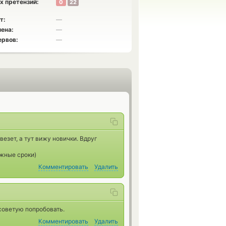
х претензий:
0
22
т:
—
ена:
—
ервов:
—
везет, а тут вижу новички. Вдруг
ужные сроки)
Комментировать
Удалить
советую попробовать.
Комментировать
Удалить