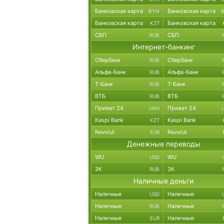
Банковская карта
Банковская карта
BYN
Банковская карта
Банковская карта
KZT
СБП
СБП
RUB
Интернет-банкинг
Сбербанк
Сбербанк
RUB
Альфа-Банк
Альфа-Банк
RUB
Т-Банк
Т-Банк
RUB
ВТБ
ВТБ
RUB
Приват 24
Приват 24
UAH
Kaspi Bank
Kaspi Bank
KZT
Revolut
Revolut
EUR
Денежные переводы
WU
WU
USD
ЗК
ЗК
RUB
Наличные деньги
Наличные
Наличные
USD
Наличные
Наличные
RUB
Наличные
Наличные
EUR