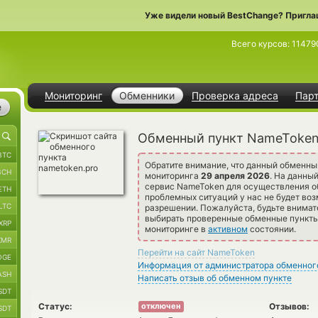
Уже видели новый BestChange? Пригла
Всего курсов:
11479
Мониторинг
Обменники
Проверка адреса
Пар
е
Обменный пункт NameToke
BTC
Обратите внимание, что данный обменны
BCH
мониторинга
29 апреля 2026
. На данны
сервис NameToken для осуществления о
ETH
проблемных ситуаций у нас не будет воз
LTC
разрешении. Пожалуйста, будьте внима
выбирать проверенные обменные пункты 
XRP
мониторинге в
активном
состоянии.
XMR
Перейти на сайт NameToken
OGE
Информация от администратора обменног
ASH
Написать отзыв об обменном пункте
SDT
Статус:
Отзывов:
отключен
SDT