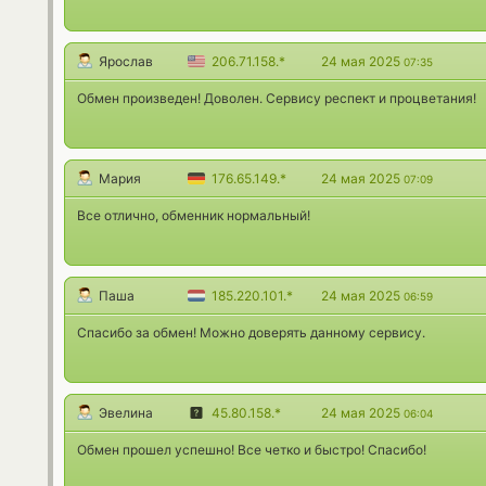
Ярослав
206.71.158.*
24 мая 2025
07:35
Обмен произведен! Доволен. Сервису респект и процветания!
Мария
176.65.149.*
24 мая 2025
07:09
Все отлично, обменник нормальный!
Паша
185.220.101.*
24 мая 2025
06:59
Спасибо за обмен! Можно доверять данному сервису.
Эвелина
45.80.158.*
24 мая 2025
06:04
Обмен прошел успешно! Все четко и быстро! Спасибо!