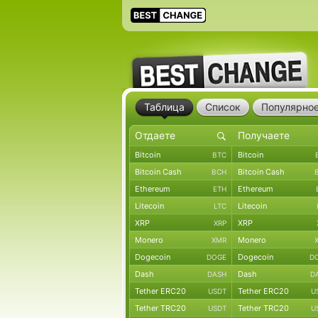
Таблица
Список
Популярно
Bitcoin
Bitcoin
BTC
Bitcoin Cash
Bitcoin Cash
BCH
Ethereum
Ethereum
ETH
Litecoin
Litecoin
LTC
XRP
XRP
XRP
Monero
Monero
XMR
Dogecoin
Dogecoin
DOGE
D
Dash
Dash
DASH
D
Tether ERC20
Tether ERC20
USDT
U
Tether TRC20
Tether TRC20
USDT
U