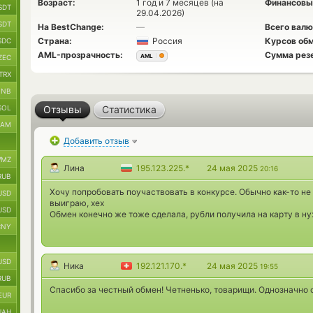
Возраст:
1 год и 7 месяцев (на
Финансовы
SDT
29.04.2026)
SDT
На BestChange:
—
Всего валю
Страна:
Россия
Курсов обм
SDC
AML-прозрачность:
Сумма рез
AML
ZEC
TRX
BNB
SOL
Отзывы
Статистика
RAM
Добавить отзыв
MZ
Лина
195.123.225.*
24 мая 2025
20:16
RUB
Хочу попробовать поучаствовать в конкурсе. Обычно как-то не 
USD
выиграю, хех
USD
Обмен конечно же тоже сделала, рубли получила на карту в н
CNY
USD
Ника
192.121.170.*
24 мая 2025
19:55
RUB
Спасибо за честный обмен! Четненько, товарищи. Однозначно 
EUR
UAH