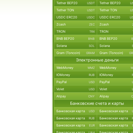
Tether BEP20
Tether BEP20
USDT
U
Tether TON
Tether TON
USDT
U
USDC ERC20
USDC ERC20
USDC
U
Zcash
Zcash
ZEC
TRON
TRON
TRX
BNB BEP20
BNB BEP20
BNB
Solana
Solana
SOL
Gram (Toncoin)
Gram (Toncoin)
GRAM
G
Электронные деньги
WebMoney
WebMoney
WMZ
W
ЮMoney
ЮMoney
RUB
PayPal
PayPal
USD
Volet
Volet
USD
Alipay
Alipay
CNY
Банковские счета и карты
Банковская карта
Банковская карта
USD
Банковская карта
Банковская карта
RUB
Банковская карта
Банковская карта
EUR
Банковская карта
Банковская карта
UAH