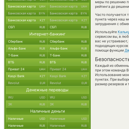
меры по решению п
Банковская карта
Банковская карта
рейтинга до решени
UAH
UAH
Банковская карта
Банковская карта
BYN
BYN
Часто получается т
пункта через наш м
Банковская карта
Банковская карта
KZT
KZT
затруднения с обме
СБП
СБП
RUB
RUB
Используйте
Кальк
Интернет-банкинг
сервисом вы, в люб
вас не устраивают
Сбербанк
Сбербанк
RUB
RUB
подходящих курсов 
Альфа-Банк
Альфа-Банк
RUB
RUB
помощи функции
Дв
Т-Банк
Т-Банк
RUB
RUB
Безопасност
ВТБ
ВТБ
RUB
RUB
Каждый из обменны
Приват 24
Приват 24
UAH
UAH
при этом команда 
Использование мон
Kaspi Bank
Kaspi Bank
KZT
KZT
пунктах. При выбор
Revolut
Revolut
EUR
EUR
размер резервов и 
Денежные переводы
WU
WU
USD
USD
ЗК
ЗК
RUB
RUB
Наличные деньги
Наличные
Наличные
USD
USD
Наличные
Наличные
RUB
RUB