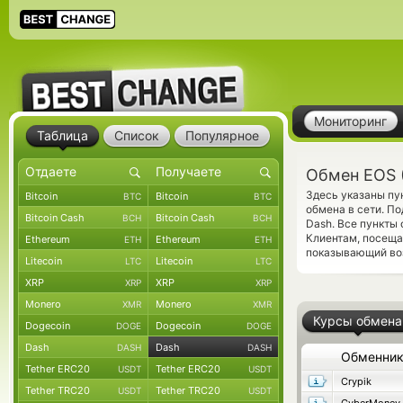
Мониторинг
Таблица
Список
Популярное
Обмен EOS 
Здесь указаны пу
Bitcoin
Bitcoin
BTC
BTC
обмена в сети. П
Bitcoin Cash
Bitcoin Cash
BCH
BCH
Dash. Все пункты
Клиентам, посещ
Ethereum
Ethereum
ETH
ETH
показывающий во
Litecoin
Litecoin
LTC
LTC
XRP
XRP
XRP
XRP
Monero
Monero
XMR
XMR
Курсы обмена
Dogecoin
Dogecoin
DOGE
DOGE
Dash
Dash
DASH
DASH
Обменни
Tether ERC20
Tether ERC20
USDT
USDT
Crypik
Tether TRC20
Tether TRC20
USDT
USDT