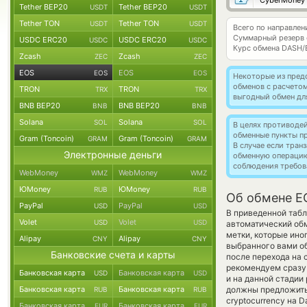
CyberMoney
Tether BEP20
Tether BEP20
USDT
USDT
Tether TON
Tether TON
USDT
USDT
Всего по направле
Суммарный резерв
USDC ERC20
USDC ERC20
USDC
USDC
Курс обмена
DASH/
Zcash
Zcash
ZEC
ZEC
EOS
EOS
EOS
EOS
Некоторые из пред
обменов с расчето
TRON
TRON
TRX
TRX
выгодный обмен дл
BNB BEP20
BNB BEP20
BNB
BNB
Solana
Solana
SOL
SOL
В целях противоде
обменные пункты п
Gram (Toncoin)
Gram (Toncoin)
GRAM
GRAM
В случае если тра
Электронные деньги
обменную операци
соблюдения требов
WebMoney
WebMoney
WMZ
WMZ
ЮMoney
ЮMoney
RUB
RUB
Об обмене E
PayPal
PayPal
USD
USD
В приведенной табл
Volet
Volet
USD
USD
автоматический об
метки, которые ино
Alipay
Alipay
CNY
CNY
выбранного вами об
Банковские счета и карты
после перехода на 
рекомендуем сразу 
Банковская карта
Банковская карта
USD
USD
и на данной стадии
Банковская карта
Банковская карта
должны предложить 
RUB
RUB
cryptocurrency на 
Банковская карта
Банковская карта
EUR
EUR