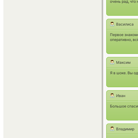
очень рад, что
Василиса
Первое знакомс
оперативно, вс
Максим
Я в шоке. Вы о
Иван
Большое спаси
Владимир