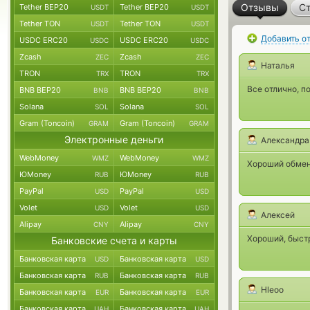
Отзывы
Ст
Tether BEP20
Tether BEP20
USDT
USDT
Tether TON
Tether TON
USDT
USDT
Добавить о
USDC ERC20
USDC ERC20
USDC
USDC
Zcash
Zcash
ZEC
ZEC
Наталья
TRON
TRON
TRX
TRX
Все отлично, п
BNB BEP20
BNB BEP20
BNB
BNB
Solana
Solana
SOL
SOL
Gram (Toncoin)
Gram (Toncoin)
GRAM
GRAM
Электронные деньги
Александра
WebMoney
WebMoney
WMZ
WMZ
Хороший обменн
ЮMoney
ЮMoney
RUB
RUB
PayPal
PayPal
USD
USD
Volet
Volet
USD
USD
Алексей
Alipay
Alipay
CNY
CNY
Хороший, быст
Банковские счета и карты
Банковская карта
Банковская карта
USD
USD
Банковская карта
Банковская карта
RUB
RUB
Hleoo
Банковская карта
Банковская карта
EUR
EUR
Банковская карта
Банковская карта
UAH
UAH