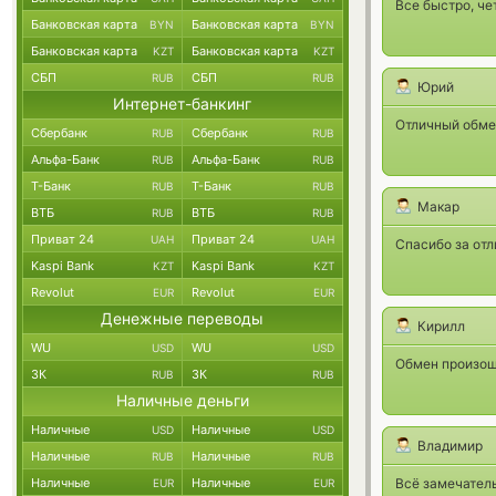
Все быстро, че
Банковская карта
Банковская карта
BYN
BYN
Банковская карта
Банковская карта
KZT
KZT
СБП
СБП
RUB
RUB
Юрий
Интернет-банкинг
Отличный обмен
Сбербанк
Сбербанк
RUB
RUB
Альфа-Банк
Альфа-Банк
RUB
RUB
Т-Банк
Т-Банк
RUB
RUB
Макар
ВТБ
ВТБ
RUB
RUB
Приват 24
Приват 24
UAH
UAH
Спасибо за отл
Kaspi Bank
Kaspi Bank
KZT
KZT
Revolut
Revolut
EUR
EUR
Денежные переводы
Кирилл
WU
WU
USD
USD
Обмен произоше
ЗК
ЗК
RUB
RUB
Наличные деньги
Наличные
Наличные
USD
USD
Владимир
Наличные
Наличные
RUB
RUB
Наличные
Наличные
Всё замечатель
EUR
EUR