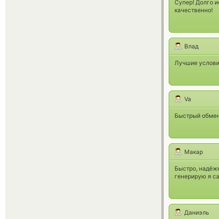
Супер! Долго и
качественно!
Влад
Лучшие услови
Va
Быстрый обмен
Макар
Быстро, надёж
генерирую я са
Даниэль