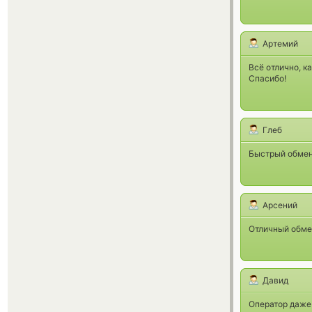
Артемий
Всё отлично, ка
Спасибо!
Глеб
Быстрый обмен
Арсений
Отличный обме
Давид
Оператор даже 