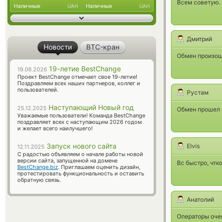
Всем советую.
Наличные
Наличные
UAH
UAH
Дмитрий
Новости
BTC-кран
Обмен произоше
19-летие BestChange
19.06.2026
Проект BestChange отмечает свое 19-летие!
Поздравляем всех наших партнеров, коллег и
пользователей.
Рустам
Наступающий Новый год
25.12.2025
Обмен прошел п
Уважаемые пользователи! Команда BestChange
поздравляет всех с наступающим 2026 годом
и желает всего наилучшего!
Запуск нового сайта
Elvis
12.11.2025
С радостью объявляем о начале работы новой
версии сайта, запущенной на домене
Вс быстро, чтк
BestChange.biz
. Приглашаем оценить дизайн,
протестировать функциональность и оставить
обратную связь.
Анатолий
Операторы очен