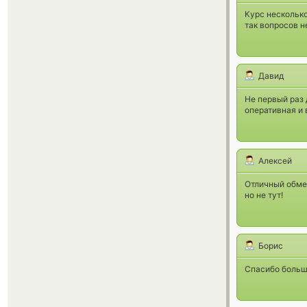
Курс несколько
так вопросов не
Давид
Не первый раз 
оперативная и
Алексей
Отличный обмен
но не тут!
Борис
Спасибо большо