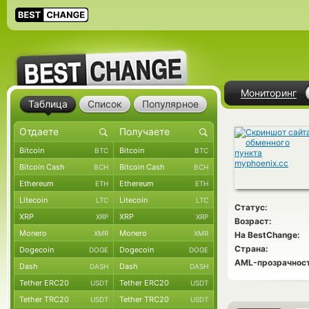
Мониторинг
Таблица
Список
Популярное
Bitcoin
Bitcoin
BTC
BTC
Bitcoin Cash
Bitcoin Cash
BCH
BCH
Ethereum
Ethereum
ETH
ETH
Litecoin
Litecoin
LTC
LTC
Статус:
XRP
XRP
XRP
XRP
Возраст:
Monero
Monero
XMR
XMR
На BestChange:
Страна:
Dogecoin
Dogecoin
DOGE
DOGE
AML-прозрачност
Dash
Dash
DASH
DASH
Tether ERC20
Tether ERC20
USDT
USDT
Tether TRC20
Tether TRC20
USDT
USDT