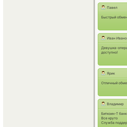
Павел
Быстрый обмен.
Иван Ивано
Девушка-операт
доступно!
Ярик
Отличный обме
Владимир
Биткоин-Т банк
Все круто
Служба поддер