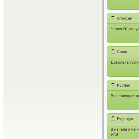
Алексей
Через 20 минут
Саша
Довольна услу
Руслан
Все приходит 
Evgeniya
В начале я не 
это!