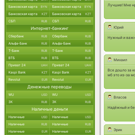
Лучшие! Мне нр
Банковская карта
Банковская карта
BYN
BYN
Банковская карта
Банковская карта
KZT
KZT
СБП
СБП
RUB
RUB
Юрий
Интернет-банкинг
Сбербанк
Сбербанк
RUB
RUB
Нужный и важн
Альфа-Банк
Альфа-Банк
RUB
RUB
Т-Банк
Т-Банк
RUB
RUB
ВТБ
ВТБ
RUB
RUB
Михаил
Приват 24
Приват 24
UAH
UAH
Все дошло за к
Kaspi Bank
Kaspi Bank
KZT
KZT
мб это из-за м
Revolut
Revolut
EUR
EUR
Денежные переводы
WU
WU
USD
USD
Власов
ЗК
ЗК
RUB
RUB
Надёжный и без
Наличные деньги
Наличные
Наличные
USD
USD
Наличные
Наличные
RUB
RUB
Эрик
Наличные
Наличные
EUR
EUR