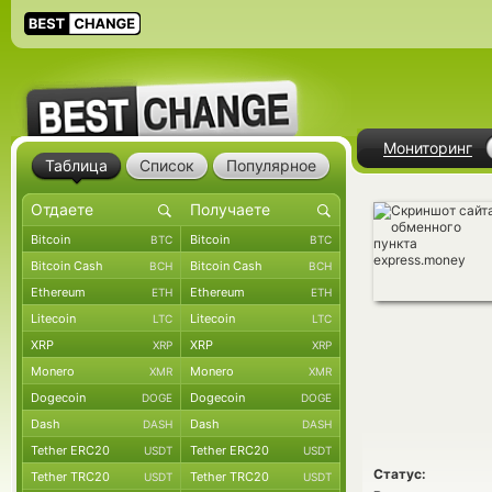
Мониторинг
Таблица
Список
Популярное
Bitcoin
Bitcoin
BTC
BTC
Bitcoin Cash
Bitcoin Cash
BCH
BCH
Ethereum
Ethereum
ETH
ETH
Litecoin
Litecoin
LTC
LTC
XRP
XRP
XRP
XRP
Monero
Monero
XMR
XMR
Dogecoin
Dogecoin
DOGE
DOGE
Dash
Dash
DASH
DASH
Tether ERC20
Tether ERC20
USDT
USDT
Статус:
Tether TRC20
Tether TRC20
USDT
USDT