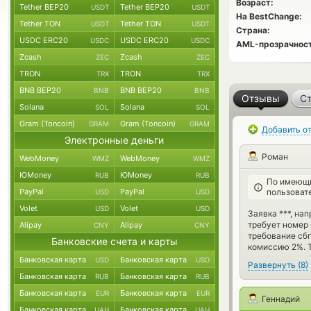
Возраст:
Tether BEP20
Tether BEP20
USDT
USDT
На BestChange:
Tether TON
Tether TON
USDT
USDT
Страна:
USDC ERC20
USDC ERC20
USDC
USDC
AML-прозрачност
Zcash
Zcash
ZEC
ZEC
TRON
TRON
TRX
TRX
BNB BEP20
BNB BEP20
BNB
BNB
Отзывы
Ст
Solana
Solana
SOL
SOL
Gram (Toncoin)
Gram (Toncoin)
GRAM
GRAM
Добавить о
Электронные деньги
Роман
WebMoney
WebMoney
WMZ
WMZ
ЮMoney
ЮMoney
RUB
RUB
По имеющи
PayPal
PayPal
пользоват
USD
USD
Volet
Volet
USD
USD
Заявка ***, на
требует номер 
Alipay
Alipay
CNY
CNY
требование сбп
Банковские счета и карты
комиссию 2%. 
Банковская карта
Банковская карта
USD
USD
Развернуть
(
8
)
Банковская карта
Банковская карта
RUB
RUB
Банковская карта
Банковская карта
EUR
EUR
Геннадий
Банковская карта
Банковская карта
UAH
UAH