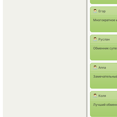
Егор
Многократное и
Руслан
Обменник супе
Anna
Замечательный 
Коля
Лучший обменн