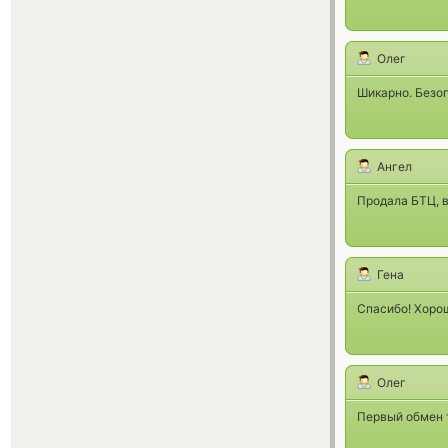
Олег
Шикарно. Безо
Ангел
Продала БТЦ, в
Гена
Спасибо! Хорош
Олег
Первый обмен т