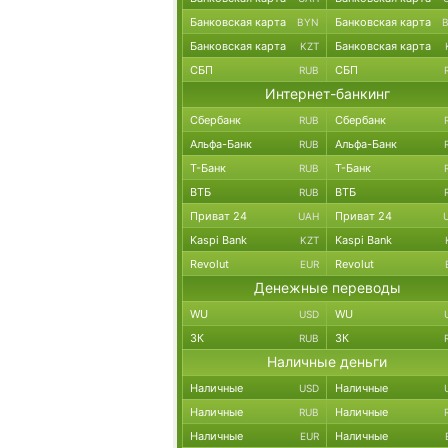
Банковская карта
Банковская карта
BYN
Банковская карта
Банковская карта
KZT
СБП
СБП
RUB
Интернет-банкинг
Сбербанк
Сбербанк
RUB
Альфа-Банк
Альфа-Банк
RUB
Т-Банк
Т-Банк
RUB
ВТБ
ВТБ
RUB
Приват 24
Приват 24
UAH
Kaspi Bank
Kaspi Bank
KZT
Revolut
Revolut
EUR
Денежные переводы
WU
WU
USD
ЗК
ЗК
RUB
Наличные деньги
Наличные
Наличные
USD
Наличные
Наличные
RUB
Наличные
Наличные
EUR