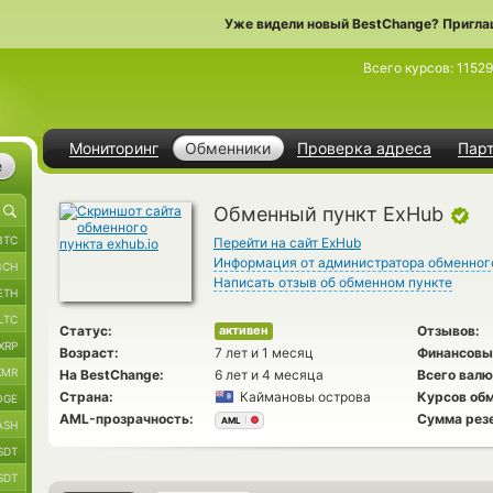
Уже видели новый BestChange? Пригла
Всего курсов:
1152
Мониторинг
Обменники
Проверка адреса
Пар
е
Обменный пункт ExHub
BTC
Перейти на сайт ExHub
Информация от администратора обменног
BCH
Написать отзыв об обменном пункте
ETH
LTC
Статус:
Отзывов:
активен
XRP
Возраст:
7 лет и 1 месяц
Финансовы
XMR
На BestChange:
6 лет и 4 месяца
Всего валю
Страна:
Каймановы острова
Курсов обм
OGE
AML-прозрачность:
Сумма рез
AML
ASH
SDT
SDT