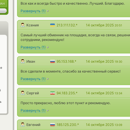
Все как и всегда быстро и качественно. Лучший. Благодарю.
UAH
Развернуть
(
1
)
Ксения
213.111.132.*
14 октября 2025
20:51
Самый лучший обменник на площадке, всегда на связи, решен
сотрудники, рекомендую!
Развернуть
(
1
)
Иван
95.153.168.*
14 октября 2025
19:30
ge
Все сделали в моменте, спасибо за качественный сервис!
Развернуть
(
1
)
й
Сергей
94.183.235.*
14 октября 2025
13:34
ь
Просто прекрасно, люблю этот пункт и рекомендую.
Развернуть
(
1
)
Евгений
185.125.230.*
14 октября 2025
13:09