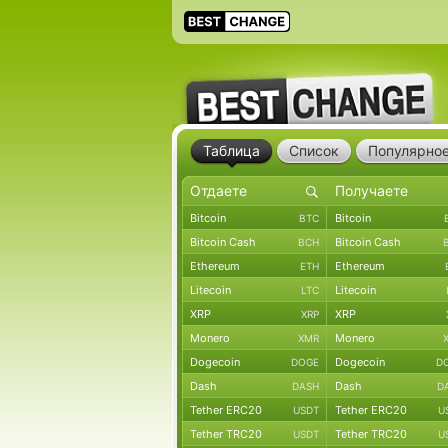
Таблица
Список
Популярно
Bitcoin
Bitcoin
BTC
Bitcoin Cash
Bitcoin Cash
BCH
Ethereum
Ethereum
ETH
Litecoin
Litecoin
LTC
XRP
XRP
XRP
Monero
Monero
XMR
Dogecoin
Dogecoin
DOGE
D
Dash
Dash
DASH
D
Tether ERC20
Tether ERC20
USDT
U
Tether TRC20
Tether TRC20
USDT
U