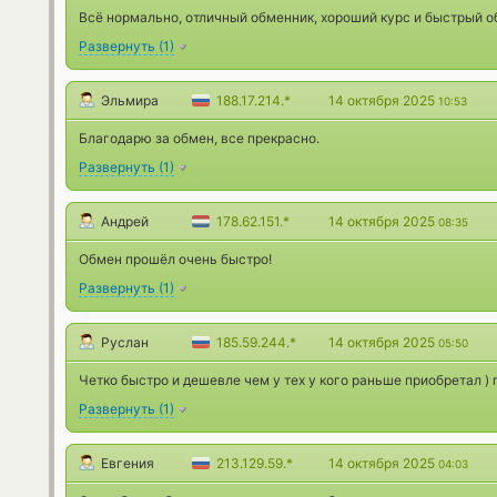
Всё нормально, отличный обменник, хороший курс и быстрый 
Развернуть
(
1
)
Эльмира
188.17.214.*
14 октября 2025
10:53
Благодарю за обмен, все прекрасно.
Развернуть
(
1
)
Андрей
178.62.151.*
14 октября 2025
08:35
Обмен прошёл очень быстро!
Развернуть
(
1
)
Руслан
185.59.244.*
14 октября 2025
05:50
Четко быстро и дешевле чем у тех у кого раньше приобретал ) 
Развернуть
(
1
)
Евгения
213.129.59.*
14 октября 2025
04:03