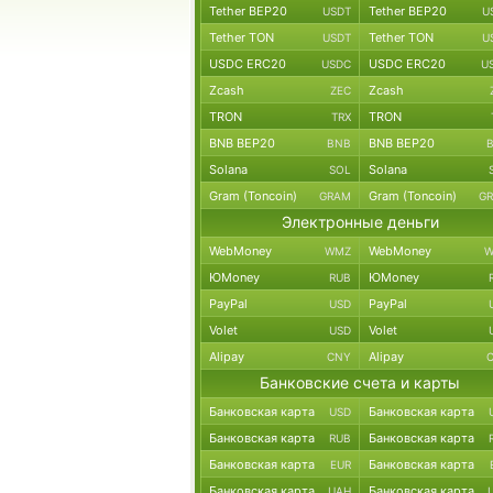
Tether BEP20
Tether BEP20
USDT
U
Tether TON
Tether TON
USDT
U
USDC ERC20
USDC ERC20
USDC
U
Zcash
Zcash
ZEC
TRON
TRON
TRX
BNB BEP20
BNB BEP20
BNB
Solana
Solana
SOL
Gram (Toncoin)
Gram (Toncoin)
GRAM
G
Электронные деньги
WebMoney
WebMoney
WMZ
W
ЮMoney
ЮMoney
RUB
PayPal
PayPal
USD
Volet
Volet
USD
Alipay
Alipay
CNY
Банковские счета и карты
Банковская карта
Банковская карта
USD
Банковская карта
Банковская карта
RUB
Банковская карта
Банковская карта
EUR
Банковская карта
Банковская карта
UAH