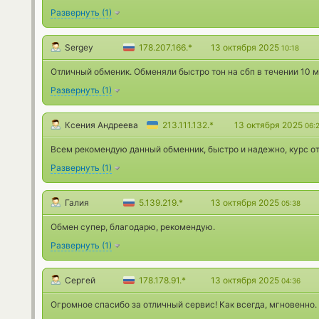
Развернуть
(
1
)
Sergey
178.207.166.*
13 октября 2025
10:18
Отличный обменик. Обменяли быстро тон на сбп в течении 10 м
Развернуть
(
1
)
Ксения Андреева
213.111.132.*
13 октября 2025
06:
Всем рекомендую данный обменник, быстро и надежно, курс о
Развернуть
(
1
)
Галия
5.139.219.*
13 октября 2025
05:38
Обмен супер, благодарю, рекомендую.
Развернуть
(
1
)
Сергей
178.178.91.*
13 октября 2025
04:36
Огромное спасибо за отличный сервис! Как всегда, мгновенно.