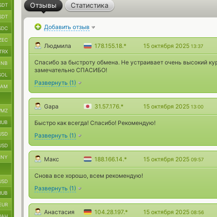
Отзывы
Статистика
SDT
SDT
Добавить отзыв
SDC
ZEC
Людмила
178.155.18.*
15 октября 2025
13:37
TRX
Спасибо за быстроту обмена. Не устраивает очень высокий ку
BNB
замечательно СПАСИБО!
SOL
Развернуть
(
1
)
RAM
Gapa
31.57.176.*
15 октября 2025
13:00
MZ
RUB
Быстро как всегда! Спасибо! Рекомендую!
USD
Развернуть
(
1
)
USD
CNY
Макс
188.166.14.*
15 октября 2025
09:57
Снова все хорошо, всем рекомендую!
USD
Развернуть
(
1
)
RUB
EUR
Анастасия
104.28.197.*
15 октября 2025
08:56
UAH