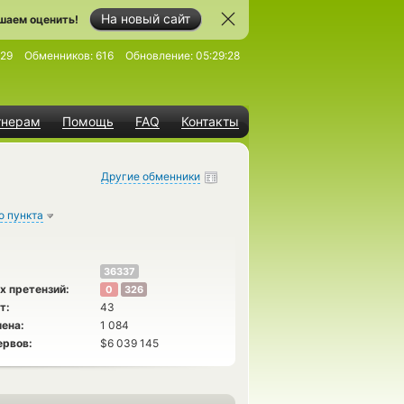
На новый сайт
шаем оценить!
929
Обменников:
616
Обновление:
05:29:28
тнерам
Помощь
FAQ
Контакты
Другие обменники
о пункта
36337
х претензий:
0
326
т:
43
ена:
1 084
ервов:
$6 039 145