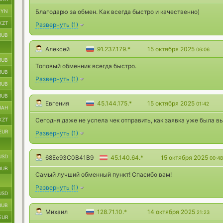
BYN
Благодарю за обмен. Как всегда быстро и качественно)
KZT
Развернуть
(
1
)
RUB
Алексей
91.237.179.*
15 октября 2025
06:06
RUB
Топовый обменник всегда быстро.
RUB
Развернуть
(
1
)
RUB
RUB
Евгения
45.144.175.*
15 октября 2025
01:42
UAH
KZT
Сегодня даже не успела чек отправить, как заявка уже была в
EUR
Развернуть
(
1
)
USD
68Ee93C0B41B9
45.140.64.*
15 октября 2025
00:48
RUB
Cамый лучший обменный пункт! Спасибо вам!
Развернуть
(
1
)
USD
RUB
Михаил
128.71.10.*
14 октября 2025
21:23
EUR