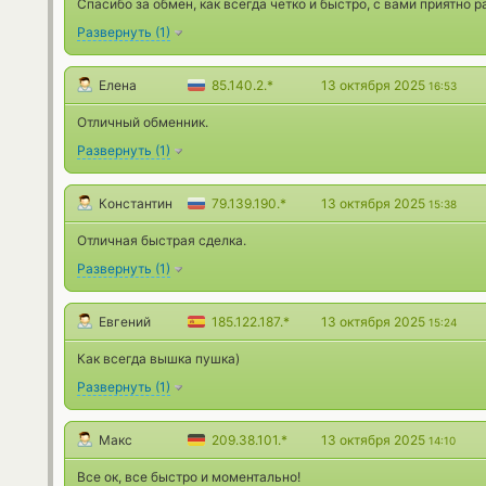
Спасибо за обмен, как всегда четко и быстро, с вами приятно р
Развернуть
(
1
)
Елена
85.140.2.*
13 октября 2025
16:53
Отличный обменник.
Развернуть
(
1
)
Константин
79.139.190.*
13 октября 2025
15:38
Отличная быстрая сделка.
Развернуть
(
1
)
Евгений
185.122.187.*
13 октября 2025
15:24
Как всегда вышка пушка)
Развернуть
(
1
)
Макс
209.38.101.*
13 октября 2025
14:10
Все ок, все быстро и моментально!